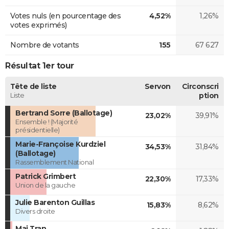
Votes nuls (en pourcentage des
4,52%
1,26%
votes exprimés)
Nombre de votants
155
67 627
Résultat 1er tour
Tête de liste
Servon
Circonscri
Liste
ption
Bertrand Sorre (Ballotage)
23,02%
39,91%
Ensemble ! (Majorité
présidentielle)
Marie-Françoise Kurdziel
34,53%
31,84%
(Ballotage)
Rassemblement National
Patrick Grimbert
22,30%
17,33%
Union de la gauche
Julie Barenton Guillas
15,83%
8,62%
Divers droite
Mai Tran