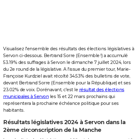
City break
Voyage de noces
Climat
Destinations
Voyage nature
Forum
+
PHOTO
GUIDES D'ACHAT
BONS PLANS
CARTE DE VOEUX
Visualisez l'ensemble des résultats des élections législatives à
Servon ci-dessous. Bertrand Sorre (Ensemble !) a accumulé
Carte Bonne année
Carte Pâques
Carte de Noël
Carte Saint-Valentin
Carte d'anniversaire
DICTIONNAIRE
53.19% des suffrages à Servon le dimanche 7 juillet 2024, lors
du 2e round de la législative. A l'issue du premier tour, Marie-
Biographies
Expressions
Dictionnaire
Citations
Proverbes
PROGRAMME TV
Françoise Kurdziel avait récolté 34.53% des bulletins de vote,
devant Bertrand Sorre (Ensemble pour la République) et ses
COPAINS D'AVANT
23.02% de voix. Dorénavant, c'est le
résultat des élections
Se connecter
Collèges
Universités
Service militaire
S'inscrire
Lycées
Primaires
Entreprises
Avis de recherche
AVIS DE DÉCÈS
municipales à Servon
les 15 et 22 mars prochains qui
représentera la prochaine échéance politique pour ses
FORUM
habitants.
Lifestyle
Sport
Television
Cinema
Bricolage
Culture
Auto
Voyage
Résultats législatives 2024 à Servon dans la
2ème circonscription de la Manche