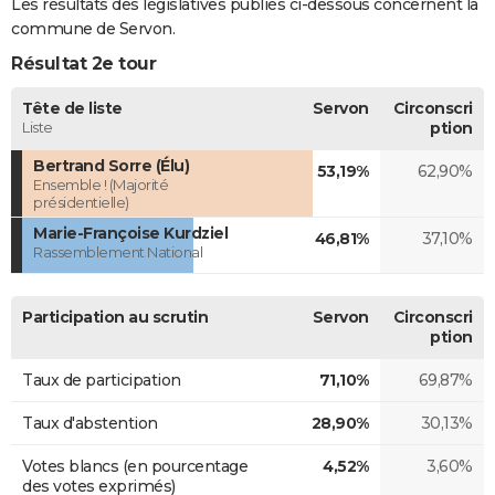
Les résultats des législatives publiés ci-dessous concernent la
commune de Servon.
Résultat 2e tour
Tête de liste
Servon
Circonscri
Liste
ption
Bertrand Sorre (Élu)
53,19%
62,90%
Ensemble ! (Majorité
présidentielle)
Marie-Françoise Kurdziel
46,81%
37,10%
Rassemblement National
Participation au scrutin
Servon
Circonscri
ption
Taux de participation
71,10%
69,87%
Taux d'abstention
28,90%
30,13%
Votes blancs (en pourcentage
4,52%
3,60%
des votes exprimés)