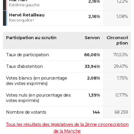
2,16%
1,22%
Extrême gauche
Hervé Retailleau
2,16%
1,08%
Reconquête !
Participation au scrutin
Servon
Circonscri
ption
Taux de participation
66,06%
70,53%
Taux d'abstention
33,94%
29,47%
Votes blancs (en pourcentage
2,08%
1,75%
des votes exprimés)
Votes nuls (en pourcentage des
1,39%
0,77%
votes exprimés)
Nombre de votants
144
68 259
Tous les résultats des législatives de la 2ème circonscription
de la Manche