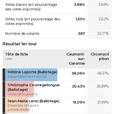
Votes blancs (en pourcentage
3,88%
5,69%
des votes exprimés)
Votes nuls (en pourcentage des
1,55%
2,62%
votes exprimés)
Nombre de votants
387
53 775
Résultat 1er tour
Tête de liste
Caumont-
Circonscri
Liste
sur-
ption
Garonne
Hélène Laporte (Ballotage)
58,06%
49,31%
Rassemblement National
Christophe Courregelongue
20,43%
26,89%
(Ballotage)
Union de la gauche
Jean-Marie Lenzi (Ballotage)
19,09%
21,99%
Ensemble ! (Majorité
présidentielle)