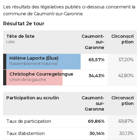
Les résultats des législatives publiés ci-dessous concernent la
commune de Caumont-sur-Garonne.
Résultat 2e tour
Tête de liste
Caumont-
Circonscri
Liste
sur-
ption
Garonne
Hélène Laporte (Élue)
65,57%
57,20%
Rassemblement National
Christophe Courregelongue
34,43%
42,80%
Union de la gauche
Participation au scrutin
Caumont-
Circonscri
sur-
ption
Garonne
Taux de participation
69,86%
69,87%
Taux d'abstention
30,14%
30,13%