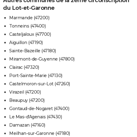
Autres communes de la 2ème circonscription
du Lot-et-Garonne
Marmande (47200)
Tonneins (47400)
Casteljaloux (47700)
Aiguillon (47190)
Sainte-Bazeille (47180)
Miramont-de-Guyenne (47800)
Clairac (47320)
Port-Sainte-Marie (47130)
Castelmoron-sur-Lot (47260)
Virazeil (47200)
Beaupuy (47200)
Gontaud-de-Nogaret (47400)
Le Mas-d'Agenais (47430)
Damazan (47160)
Meilhan-sur-Garonne (47180)