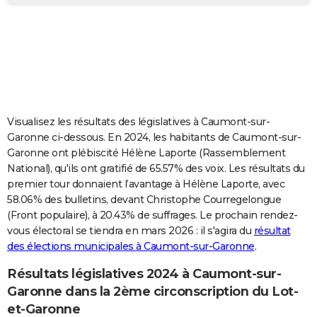
City break
Voyage de noces
Climat
Destinations
Voyage nature
Forum
+
PHOTO
GUIDES D'ACHAT
BONS PLANS
CARTE DE VOEUX
Visualisez les résultats des législatives à Caumont-sur-
Carte Bonne année
Carte Pâques
Carte de Noël
Carte Saint-Valentin
Carte d'anniversaire
DICTIONNAIRE
Garonne ci-dessous. En 2024, les habitants de Caumont-sur-
Garonne ont plébiscité Hélène Laporte (Rassemblement
Biographies
Expressions
Dictionnaire
Citations
Proverbes
PROGRAMME TV
National), qu'ils ont gratifié de 65.57% des voix. Les résultats du
premier tour donnaient l’avantage à Hélène Laporte, avec
COPAINS D'AVANT
58.06% des bulletins, devant Christophe Courregelongue
(Front populaire), à 20.43% de suffrages. Le prochain rendez-
Se connecter
Collèges
Universités
Service militaire
S'inscrire
Lycées
Primaires
Entreprises
Avis de recherche
AVIS DE DÉCÈS
vous électoral se tiendra en mars 2026 : il s'agira du
résultat
des élections municipales à Caumont-sur-Garonne
.
FORUM
Lifestyle
Sport
Television
Cinema
Bricolage
Culture
Auto
Voyage
Résultats législatives 2024 à Caumont-sur-
Garonne dans la 2ème circonscription du Lot-
et-Garonne