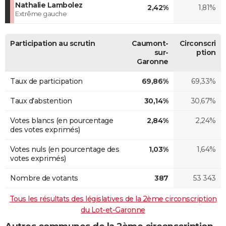
Nathalie Lambolez
2,42%
1,81%
Extrême gauche
Participation au scrutin
Caumont-
Circonscri
sur-
ption
Garonne
Taux de participation
69,86%
69,33%
Taux d'abstention
30,14%
30,67%
Votes blancs (en pourcentage
2,84%
2,24%
des votes exprimés)
Votes nuls (en pourcentage des
1,03%
1,64%
votes exprimés)
Nombre de votants
387
53 343
Tous les résultats des législatives de la 2ème circonscription
du Lot-et-Garonne