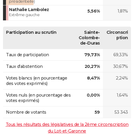
présidentielle)
Nathalie Lambolez
5,56%
1,81%
Extrême gauche
Participation au scrutin
Sainte-
Circonscri
Colombe-
ption
de-Duras
Taux de participation
79,73%
69,33%
Taux d'abstention
20,27%
30,67%
Votes blancs (en pourcentage
8,47%
2,24%
des votes exprimés)
Votes nuls (en pourcentage des
0,00%
1,64%
votes exprimés)
Nombre de votants
59
53 343
Tous les résultats des législatives de la 2ème circonscription
du Lot-et-Garonne