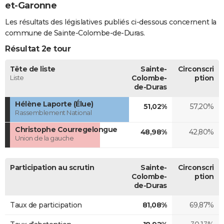
et-Garonne
Les résultats des législatives publiés ci-dessous concernent la
commune de Sainte-Colombe-de-Duras.
Résultat 2e tour
Tête de liste
Sainte-
Circonscri
Liste
Colombe-
ption
de-Duras
Hélène Laporte (Élue)
51,02%
57,20%
Rassemblement National
Christophe Courregelongue
48,98%
42,80%
Union de la gauche
Participation au scrutin
Sainte-
Circonscri
Colombe-
ption
de-Duras
Taux de participation
81,08%
69,87%