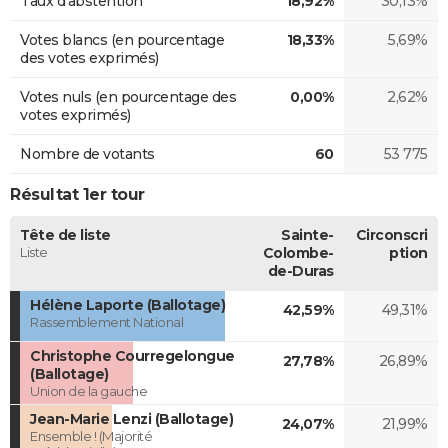
Taux d'abstention
18,92%
30,13%
Votes blancs (en pourcentage
18,33%
5,69%
des votes exprimés)
Votes nuls (en pourcentage des
0,00%
2,62%
votes exprimés)
Nombre de votants
60
53 775
Résultat 1er tour
Tête de liste
Sainte-
Circonscri
Liste
Colombe-
ption
de-Duras
Hélène Laporte (Ballotage)
42,59%
49,31%
Rassemblement National
Christophe Courregelongue
27,78%
26,89%
(Ballotage)
Union de la gauche
Jean-Marie Lenzi (Ballotage)
24,07%
21,99%
Ensemble ! (Majorité