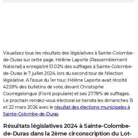
City break
Voyage de noces
Climat
Destinations
Voyage nature
Forum
+
PHOTO
GUIDES D'ACHAT
BONS PLANS
CARTE DE VOEUX
Visualisez tous les résultats des législatives à Sainte-Colombe-
Carte Bonne année
Carte Pâques
Carte de Noël
Carte Saint-Valentin
Carte d'anniversaire
DICTIONNAIRE
de-Duras sur cette page. Hélène Laporte (Rassemblement
National) a enregistré 51.02% des suffrages à Sainte-Colombe-
Biographies
Expressions
Dictionnaire
Citations
Proverbes
PROGRAMME TV
de-Duras le 7 juillet 2024, lors du second tour de l'élection
législative. A l'issue du 1er tour, Hélène Laporte avait récolté
COPAINS D'AVANT
42.59% des bulletins de vote, devant Christophe
Courregelongue (Front populaire) et ses 27.78% de suffrages.
Se connecter
Collèges
Universités
Service militaire
S'inscrire
Lycées
Primaires
Entreprises
Avis de recherche
AVIS DE DÉCÈS
Le prochain rendez-vous électoral se tiendra les dimanches 15
et 22 mars 2026 avec le
résultat des élections municipales à
FORUM
Sainte-Colombe-de-Duras
.
Lifestyle
Sport
Television
Cinema
Bricolage
Culture
Auto
Voyage
Résultats législatives 2024 à Sainte-Colombe-
de-Duras dans la 2ème circonscription du Lot-