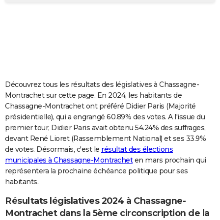
City break
Voyage de noces
Climat
Destinations
Voyage nature
Forum
+
PHOTO
GUIDES D'ACHAT
BONS PLANS
CARTE DE VOEUX
Découvrez tous les résultats des législatives à Chassagne-
Carte Bonne année
Carte Pâques
Carte de Noël
Carte Saint-Valentin
Carte d'anniversaire
DICTIONNAIRE
Montrachet sur cette page. En 2024, les habitants de
Chassagne-Montrachet ont préféré Didier Paris (Majorité
Biographies
Expressions
Dictionnaire
Citations
Proverbes
PROGRAMME TV
présidentielle), qui a engrangé 60.89% des votes. A l'issue du
premier tour, Didier Paris avait obtenu 54.24% des suffrages,
COPAINS D'AVANT
devant René Lioret (Rassemblement National) et ses 33.9%
de votes. Désormais, c'est le
résultat des élections
Se connecter
Collèges
Universités
Service militaire
S'inscrire
Lycées
Primaires
Entreprises
Avis de recherche
AVIS DE DÉCÈS
municipales à Chassagne-Montrachet
en mars prochain qui
représentera la prochaine échéance politique pour ses
FORUM
habitants.
Lifestyle
Sport
Television
Cinema
Bricolage
Culture
Auto
Voyage
Résultats législatives 2024 à Chassagne-
Montrachet dans la 5ème circonscription de la