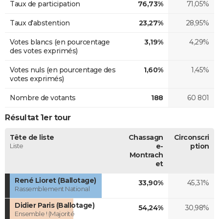
Taux de participation
76,73%
71,05%
Taux d'abstention
23,27%
28,95%
Votes blancs (en pourcentage
3,19%
4,29%
des votes exprimés)
Votes nuls (en pourcentage des
1,60%
1,45%
votes exprimés)
Nombre de votants
188
60 801
Résultat 1er tour
Tête de liste
Chassagn
Circonscri
Liste
e-
ption
Montrach
et
René Lioret (Ballotage)
33,90%
45,31%
Rassemblement National
Didier Paris (Ballotage)
54,24%
30,98%
Ensemble ! (Majorité