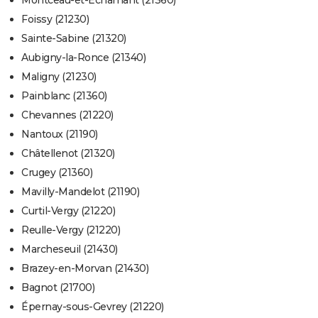
Montceau-et-Écharnant (21360)
Foissy (21230)
Sainte-Sabine (21320)
Aubigny-la-Ronce (21340)
Maligny (21230)
Painblanc (21360)
Chevannes (21220)
Nantoux (21190)
Châtellenot (21320)
Crugey (21360)
Mavilly-Mandelot (21190)
Curtil-Vergy (21220)
Reulle-Vergy (21220)
Marcheseuil (21430)
Brazey-en-Morvan (21430)
Bagnot (21700)
Épernay-sous-Gevrey (21220)