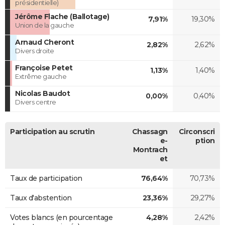
présidentielle)
Jérôme Flache (Ballotage)
7,91%
19,30%
Union de la gauche
Arnaud Cheront
2,82%
2,62%
Divers droite
Françoise Petet
1,13%
1,40%
Extrême gauche
Nicolas Baudot
0,00%
0,40%
Divers centre
Participation au scrutin
Chassagn
Circonscri
e-
ption
Montrach
et
Taux de participation
76,64%
70,73%
Taux d'abstention
23,36%
29,27%
Votes blancs (en pourcentage
4,28%
2,42%