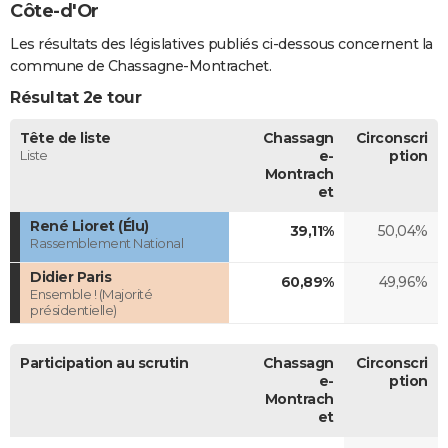
Côte-d'Or
Les résultats des législatives publiés ci-dessous concernent la
commune de Chassagne-Montrachet.
Résultat 2e tour
Tête de liste
Chassagn
Circonscri
Liste
e-
ption
Montrach
et
René Lioret (Élu)
39,11%
50,04%
Rassemblement National
Didier Paris
60,89%
49,96%
Ensemble ! (Majorité
présidentielle)
Participation au scrutin
Chassagn
Circonscri
e-
ption
Montrach
et