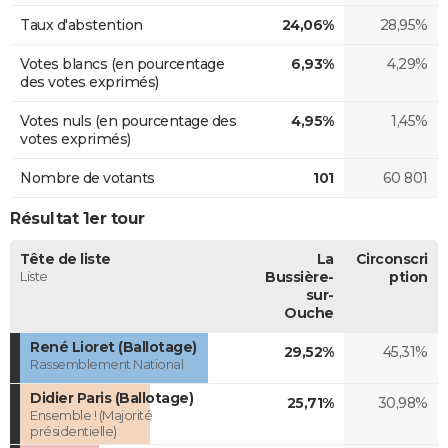
Taux d'abstention
24,06%
28,95%
Votes blancs (en pourcentage
6,93%
4,29%
des votes exprimés)
Votes nuls (en pourcentage des
4,95%
1,45%
votes exprimés)
Nombre de votants
101
60 801
Résultat 1er tour
Tête de liste
La
Circonscri
Liste
Bussière-
ption
sur-
Ouche
René Lioret (Ballotage)
29,52%
45,31%
Rassemblement National
Didier Paris (Ballotage)
25,71%
30,98%
Ensemble ! (Majorité
présidentielle)