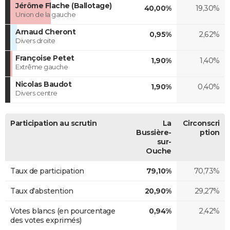
Jérôme Flache (Ballotage)
40,00%
19,30%
Union de la gauche
Arnaud Cheront
0,95%
2,62%
Divers droite
Françoise Petet
1,90%
1,40%
Extrême gauche
Nicolas Baudot
1,90%
0,40%
Divers centre
Participation au scrutin
La
Circonscri
Bussière-
ption
sur-
Ouche
Taux de participation
79,10%
70,73%
Taux d'abstention
20,90%
29,27%
Votes blancs (en pourcentage
0,94%
2,42%
des votes exprimés)