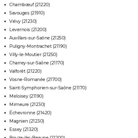
Chambœuf (21220)
Savouges (21910)
Viévy (21230)
Levernois (21200)
Auvillars-sur-Saône (21250)
Puligny-Montrachet (21190)
Villy-le-Moutier (21250)
Charrey-sur-Saône (21170)
Valforêt (21220)
Vosne-Romanée (21700)
Saint-Symphorien-sur-Saône (21170)
Meloisey (21190)
Mimeure (21230)
Échevronne (21420)
Magnien (21230)
Essey (21320)
Bouze-lès-Beaune (21200)