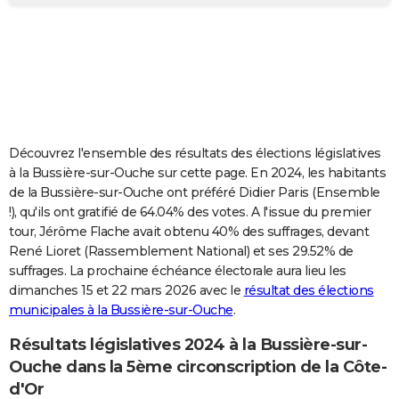
City break
Voyage de noces
Climat
Destinations
Voyage nature
Forum
+
PHOTO
GUIDES D'ACHAT
BONS PLANS
CARTE DE VOEUX
Découvrez l'ensemble des résultats des élections législatives
Carte Bonne année
Carte Pâques
Carte de Noël
Carte Saint-Valentin
Carte d'anniversaire
DICTIONNAIRE
à la Bussière-sur-Ouche sur cette page. En 2024, les habitants
de la Bussière-sur-Ouche ont préféré Didier Paris (Ensemble
Biographies
Expressions
Dictionnaire
Citations
Proverbes
PROGRAMME TV
!), qu'ils ont gratifié de 64.04% des votes. A l'issue du premier
tour, Jérôme Flache avait obtenu 40% des suffrages, devant
COPAINS D'AVANT
René Lioret (Rassemblement National) et ses 29.52% de
suffrages. La prochaine échéance électorale aura lieu les
Se connecter
Collèges
Universités
Service militaire
S'inscrire
Lycées
Primaires
Entreprises
Avis de recherche
AVIS DE DÉCÈS
dimanches 15 et 22 mars 2026 avec le
résultat des élections
municipales à la Bussière-sur-Ouche
.
FORUM
Lifestyle
Sport
Television
Cinema
Bricolage
Culture
Auto
Voyage
Résultats législatives 2024 à la Bussière-sur-
Ouche dans la 5ème circonscription de la Côte-
d'Or