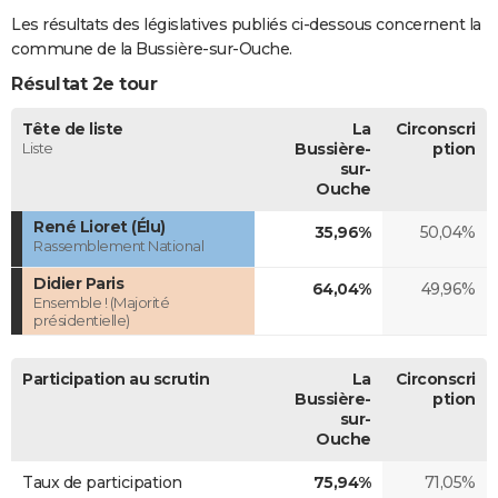
Les résultats des législatives publiés ci-dessous concernent la
commune de la Bussière-sur-Ouche.
Résultat 2e tour
Tête de liste
La
Circonscri
Liste
Bussière-
ption
sur-
Ouche
René Lioret (Élu)
35,96%
50,04%
Rassemblement National
Didier Paris
64,04%
49,96%
Ensemble ! (Majorité
présidentielle)
Participation au scrutin
La
Circonscri
Bussière-
ption
sur-
Ouche
Taux de participation
75,94%
71,05%