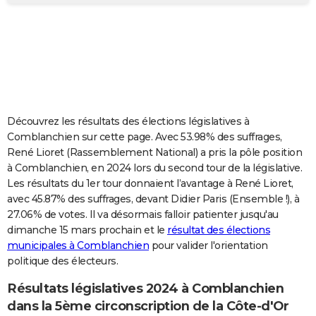
City break
Voyage de noces
Climat
Destinations
Voyage nature
Forum
+
PHOTO
GUIDES D'ACHAT
BONS PLANS
CARTE DE VOEUX
Découvrez les résultats des élections législatives à
Carte Bonne année
Carte Pâques
Carte de Noël
Carte Saint-Valentin
Carte d'anniversaire
DICTIONNAIRE
Comblanchien sur cette page. Avec 53.98% des suffrages,
René Lioret (Rassemblement National) a pris la pôle position
Biographies
Expressions
Dictionnaire
Citations
Proverbes
PROGRAMME TV
à Comblanchien, en 2024 lors du second tour de la législative.
Les résultats du 1er tour donnaient l’avantage à René Lioret,
COPAINS D'AVANT
avec 45.87% des suffrages, devant Didier Paris (Ensemble !), à
27.06% de votes. Il va désormais falloir patienter jusqu'au
Se connecter
Collèges
Universités
Service militaire
S'inscrire
Lycées
Primaires
Entreprises
Avis de recherche
AVIS DE DÉCÈS
dimanche 15 mars prochain et le
résultat des élections
municipales à Comblanchien
pour valider l'orientation
FORUM
politique des électeurs.
Lifestyle
Sport
Television
Cinema
Bricolage
Culture
Auto
Voyage
Résultats législatives 2024 à Comblanchien
dans la 5ème circonscription de la Côte-d'Or