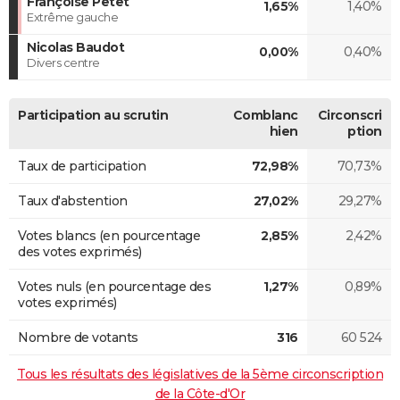
Françoise Petet
1,65%
1,40%
Extrême gauche
Nicolas Baudot
0,00%
0,40%
Divers centre
Participation au scrutin
Comblanc
Circonscri
hien
ption
Taux de participation
72,98%
70,73%
Taux d'abstention
27,02%
29,27%
Votes blancs (en pourcentage
2,85%
2,42%
des votes exprimés)
Votes nuls (en pourcentage des
1,27%
0,89%
votes exprimés)
Nombre de votants
316
60 524
Tous les résultats des législatives de la 5ème circonscription
de la Côte-d'Or