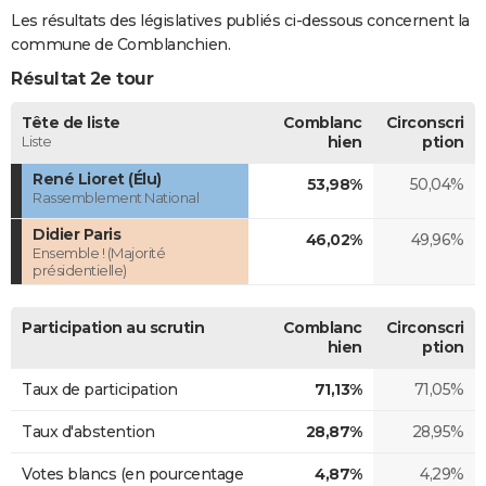
Les résultats des législatives publiés ci-dessous concernent la
commune de Comblanchien.
Résultat 2e tour
Tête de liste
Comblanc
Circonscri
Liste
hien
ption
René Lioret (Élu)
53,98%
50,04%
Rassemblement National
Didier Paris
46,02%
49,96%
Ensemble ! (Majorité
présidentielle)
Participation au scrutin
Comblanc
Circonscri
hien
ption
Taux de participation
71,13%
71,05%
Taux d'abstention
28,87%
28,95%
Votes blancs (en pourcentage
4,87%
4,29%