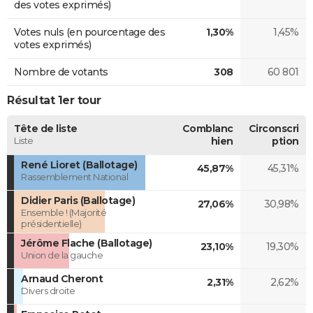
des votes exprimés)
Votes nuls (en pourcentage des
1,30%
1,45%
votes exprimés)
Nombre de votants
308
60 801
Résultat 1er tour
Tête de liste
Comblanc
Circonscri
Liste
hien
ption
René Lioret (Ballotage)
45,87%
45,31%
Rassemblement National
Didier Paris (Ballotage)
27,06%
30,98%
Ensemble ! (Majorité
présidentielle)
Jérôme Flache (Ballotage)
23,10%
19,30%
Union de la gauche
Arnaud Cheront
2,31%
2,62%
Divers droite