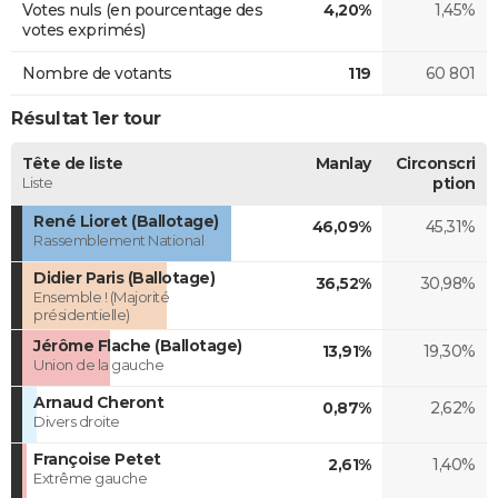
Votes nuls (en pourcentage des
4,20%
1,45%
votes exprimés)
Nombre de votants
119
60 801
Résultat 1er tour
Tête de liste
Manlay
Circonscri
Liste
ption
René Lioret (Ballotage)
46,09%
45,31%
Rassemblement National
Didier Paris (Ballotage)
36,52%
30,98%
Ensemble ! (Majorité
présidentielle)
Jérôme Flache (Ballotage)
13,91%
19,30%
Union de la gauche
Arnaud Cheront
0,87%
2,62%
Divers droite
Françoise Petet
2,61%
1,40%
Extrême gauche