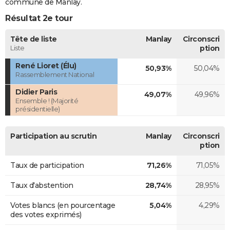
commune de Manlay.
Résultat 2e tour
Tête de liste
Manlay
Circonscri
Liste
ption
René Lioret (Élu)
50,93%
50,04%
Rassemblement National
Didier Paris
49,07%
49,96%
Ensemble ! (Majorité
présidentielle)
Participation au scrutin
Manlay
Circonscri
ption
Taux de participation
71,26%
71,05%
Taux d'abstention
28,74%
28,95%
Votes blancs (en pourcentage
5,04%
4,29%
des votes exprimés)