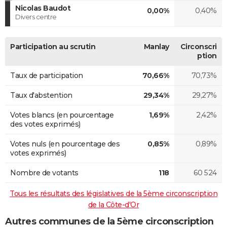
Nicolas Baudot
0,00%
0,40%
Divers centre
Participation au scrutin
Manlay
Circonscri
ption
Taux de participation
70,66%
70,73%
Taux d'abstention
29,34%
29,27%
Votes blancs (en pourcentage
1,69%
2,42%
des votes exprimés)
Votes nuls (en pourcentage des
0,85%
0,89%
votes exprimés)
Nombre de votants
118
60 524
Tous les résultats des législatives de la 5ème circonscription
de la Côte-d'Or
Autres communes de la 5ème circonscription