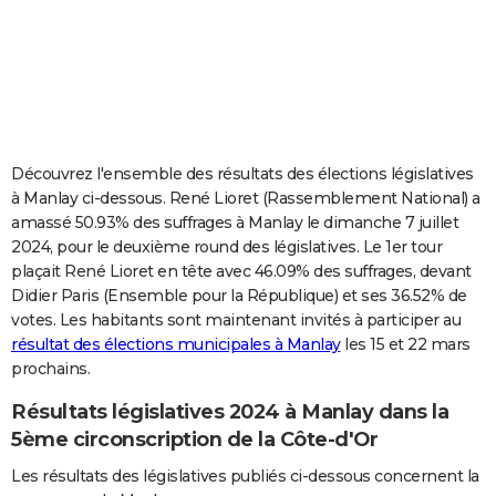
City break
Voyage de noces
Climat
Destinations
Voyage nature
Forum
+
PHOTO
GUIDES D'ACHAT
BONS PLANS
CARTE DE VOEUX
Découvrez l'ensemble des résultats des élections législatives
à Manlay ci-dessous. René Lioret (Rassemblement National) a
Carte Bonne année
Carte Pâques
Carte de Noël
Carte Saint-Valentin
Carte d'anniversaire
DICTIONNAIRE
amassé 50.93% des suffrages à Manlay le dimanche 7 juillet
2024, pour le deuxième round des législatives. Le 1er tour
Biographies
Expressions
Dictionnaire
Citations
Proverbes
PROGRAMME TV
plaçait René Lioret en tête avec 46.09% des suffrages, devant
Didier Paris (Ensemble pour la République) et ses 36.52% de
COPAINS D'AVANT
votes. Les habitants sont maintenant invités à participer au
Se connecter
Collèges
Universités
Service militaire
S'inscrire
Lycées
Primaires
Entreprises
Avis de recherche
AVIS DE DÉCÈS
résultat des élections municipales à Manlay
les 15 et 22 mars
prochains.
FORUM
Résultats législatives 2024 à Manlay dans la
Lifestyle
Sport
Television
Cinema
Bricolage
Culture
Auto
Voyage
5ème circonscription de la Côte-d'Or
Les résultats des législatives publiés ci-dessous concernent la