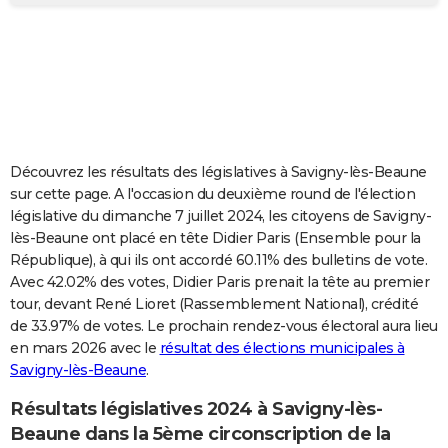
City break
Voyage de noces
Climat
Destinations
Voyage nature
Forum
+
PHOTO
GUIDES D'ACHAT
BONS PLANS
CARTE DE VOEUX
Découvrez les résultats des législatives à Savigny-lès-Beaune
Carte Bonne année
Carte Pâques
Carte de Noël
Carte Saint-Valentin
Carte d'anniversaire
DICTIONNAIRE
sur cette page. A l'occasion du deuxième round de l'élection
législative du dimanche 7 juillet 2024, les citoyens de Savigny-
Biographies
Expressions
Dictionnaire
Citations
Proverbes
PROGRAMME TV
lès-Beaune ont placé en tête Didier Paris (Ensemble pour la
République), à qui ils ont accordé 60.11% des bulletins de vote.
COPAINS D'AVANT
Avec 42.02% des votes, Didier Paris prenait la tête au premier
tour, devant René Lioret (Rassemblement National), crédité
Se connecter
Collèges
Universités
Service militaire
S'inscrire
Lycées
Primaires
Entreprises
Avis de recherche
AVIS DE DÉCÈS
de 33.97% de votes. Le prochain rendez-vous électoral aura lieu
en mars 2026 avec le
résultat des élections municipales à
FORUM
Savigny-lès-Beaune
.
Lifestyle
Sport
Television
Cinema
Bricolage
Culture
Auto
Voyage
Résultats législatives 2024 à Savigny-lès-
Beaune dans la 5ème circonscription de la