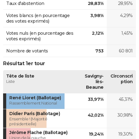
Taux d'abstention
28,83%
28,95%
Votes blancs (en pourcentage
3,98%
4,29%
des votes exprimés)
Votes nuls (en pourcentage des
2,12%
1,45%
votes exprimés)
Nombre de votants
753
60 801
Résultat 1er tour
Tête de liste
Savigny-
Circonscri
Liste
lès-
ption
Beaune
René Lioret (Ballotage)
33,97%
45,31%
Rassemblement National
Didier Paris (Ballotage)
42,02%
30,98%
Ensemble ! (Majorité
présidentielle)
Jérôme Flache (Ballotage)
19,24%
19,30%
Union de la gauche