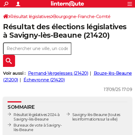
ACTUALITÉS
Connexion
S'inscrire
Résultat législatives
Bourgogne-Franche-Comté
Rechercher
Société
Education
Villes
Politique
Faits Divers
Monde
+
SPORT
Résultat des élections législatives
Côte-d'Or
5ème circonscription
Football
Cyclisme
Forum
Coupe du monde 2026
Tennis
Rugby
CULTURE
à Savigny-lès-Beaune (21420)
TNT
Cinéma
Musique
Programme TV
Streaming
Sorties cinéma
+
FINANCE
Impôts
Immobilier
Banque
Crédit
Retraite
Epargne
Risques naturels par ville
Assurance
AUTO
Réserver un essai
Berlines
Forum auto
Essais
Citadines
SUV
+
HIGH-TECH
Voir aussi :
Pernand-Vergelesses (21420)
Bouze-lès-Beaune
Meilleur smartphone
Ordinateurs
Guide high-tech
Mobiles
Internet
Jeux vidéo
+
(21200)
Échevronne (21420)
BRICOLAGE
17/09/25 17:09
Aménagement intérieur
Cuisine
Jardinage
+
Forum
Extérieur
Salle de bains
Rangement
WEEK-END
Escapades
Expositions
Week-end nature
Guides de France
Patrimoine
Musées
+
LIFESTYLE
SOMMAIRE
Résultat législatives 2024 à
Savigny-lès-Beaune
(toutes
Bien-être
Mode
+
Art de vivre
Loisirs
Modes de vie
SANTE
Savigny-lès-Beaune
les informations sur la ville)
Bureaux de vote à Savigny-
Guide de la santé
Médicaments
+
Alimentation
Maladies
Sommeil
lès-Beaune
VOYAGE