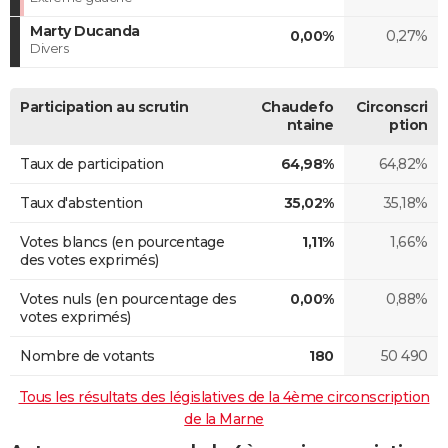
Marty Ducanda
0,00%
0,27%
Divers
Participation au scrutin
Chaudefo
Circonscri
ntaine
ption
Taux de participation
64,98%
64,82%
Taux d'abstention
35,02%
35,18%
Votes blancs (en pourcentage
1,11%
1,66%
des votes exprimés)
Votes nuls (en pourcentage des
0,00%
0,88%
votes exprimés)
Nombre de votants
180
50 490
Tous les résultats des législatives de la 4ème circonscription
de la Marne