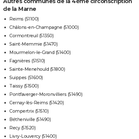
Autres communes de la 4ème circonscription
de la Marne
Reims (51100)
Châlons-en-Champagne (51000)
Cormontreuil (51350)
Saint-Memmie (51470)
Mourmelon-le-Grand (51400)
Fagnières (51510)
Sainte-Menehould (51800)
Suippes (51600)
Taissy (51500)
Pontfaverger-Moronvilliers (51490)
Cernay-lès-Reims (51420)
Compertrix (51510)
Bétheniville (51490)
Recy (51520)
Livry-Louvercy (51400)