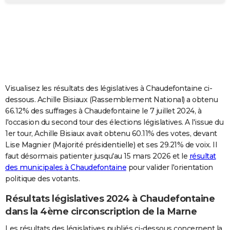
City break
Voyage de noces
Climat
Destinations
Voyage nature
Forum
+
PHOTO
GUIDES D'ACHAT
BONS PLANS
CARTE DE VOEUX
Visualisez les résultats des législatives à Chaudefontaine ci-
Carte Bonne année
Carte Pâques
Carte de Noël
Carte Saint-Valentin
Carte d'anniversaire
DICTIONNAIRE
dessous. Achille Bisiaux (Rassemblement National) a obtenu
66.12% des suffrages à Chaudefontaine le 7 juillet 2024, à
Biographies
Expressions
Dictionnaire
Citations
Proverbes
PROGRAMME TV
l'occasion du second tour des élections législatives. A l'issue du
1er tour, Achille Bisiaux avait obtenu 60.11% des votes, devant
COPAINS D'AVANT
Lise Magnier (Majorité présidentielle) et ses 29.21% de voix. Il
faut désormais patienter jusqu'au 15 mars 2026 et le
résultat
Se connecter
Collèges
Universités
Service militaire
S'inscrire
Lycées
Primaires
Entreprises
Avis de recherche
AVIS DE DÉCÈS
des municipales à Chaudefontaine
pour valider l'orientation
politique des votants.
FORUM
Lifestyle
Sport
Television
Cinema
Bricolage
Culture
Auto
Voyage
Résultats législatives 2024 à Chaudefontaine
dans la 4ème circonscription de la Marne
Les résultats des législatives publiés ci-dessous concernent la