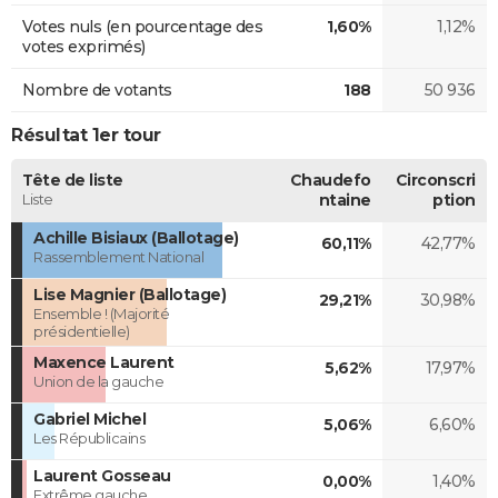
Votes nuls (en pourcentage des
1,60%
1,12%
votes exprimés)
Nombre de votants
188
50 936
Résultat 1er tour
Tête de liste
Chaudefo
Circonscri
Liste
ntaine
ption
Achille Bisiaux (Ballotage)
60,11%
42,77%
Rassemblement National
Lise Magnier (Ballotage)
29,21%
30,98%
Ensemble ! (Majorité
présidentielle)
Maxence Laurent
5,62%
17,97%
Union de la gauche
Gabriel Michel
5,06%
6,60%
Les Républicains
Laurent Gosseau
0,00%
1,40%
Extrême gauche