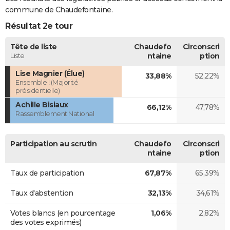
commune de Chaudefontaine.
Résultat 2e tour
Tête de liste
Chaudefo
Circonscri
Liste
ntaine
ption
Lise Magnier (Élue)
33,88%
52,22%
Ensemble ! (Majorité
présidentielle)
Achille Bisiaux
66,12%
47,78%
Rassemblement National
Participation au scrutin
Chaudefo
Circonscri
ntaine
ption
Taux de participation
67,87%
65,39%
Taux d'abstention
32,13%
34,61%
Votes blancs (en pourcentage
1,06%
2,82%
des votes exprimés)