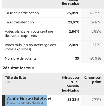
lès-Hurlus
Taux de participation
76,09%
65,39%
Taux d'abstention
23,91%
34,61%
Votes blancs (en pourcentage
2,86%
2,82%
des votes exprimés)
Votes nuls (en pourcentage des
2,86%
1,12%
votes exprimés)
Nombre de votants
35
50 936
Résultat 1er tour
Tête de liste
Minaucou
Circonscri
Liste
rt-le-
ption
Mesnil-
lès-Hurlus
Achille Bisiaux (Ballotage)
33,33%
42,77%
Rassemblement National