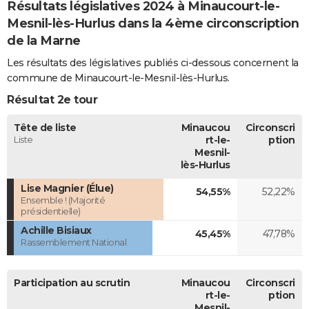
Résultats législatives 2024 à Minaucourt-le-
Mesnil-lès-Hurlus dans la 4ème circonscription
de la Marne
Les résultats des législatives publiés ci-dessous concernent la
commune de Minaucourt-le-Mesnil-lès-Hurlus.
Résultat 2e tour
Tête de liste
Minaucou
Circonscri
Liste
rt-le-
ption
Mesnil-
lès-Hurlus
Lise Magnier (Élue)
54,55%
52,22%
Ensemble ! (Majorité
présidentielle)
Achille Bisiaux
45,45%
47,78%
Rassemblement National
Participation au scrutin
Minaucou
Circonscri
rt-le-
ption
Mesnil-