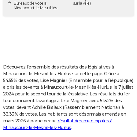
Bureaux de vote à
sur la ville)
City break
Voyage de noces
Climat
Destinations
Voyage nature
Forum
+
PHOTO
Minaucourt-le-Mesnil-lès-
GUIDES D'ACHAT
BONS PLANS
CARTE DE VOEUX
Carte Bonne année
Carte Pâques
Carte de Noël
Carte Saint-Valentin
Carte d'anniversaire
DICTIONNAIRE
Découvrez l'ensemble des résultats des législatives à
Biographies
Expressions
Dictionnaire
Citations
Proverbes
PROGRAMME TV
Minaucourt-le-Mesnil-lès-Hurlus sur cette page. Grâce à
54.55% des votes, Lise Magnier (Ensemble pour la République)
COPAINS D'AVANT
a pris les devants à Minaucourt-le-Mesnil-lès-Hurlus, le 7 juillet
Se connecter
Collèges
Universités
Service militaire
S'inscrire
Lycées
Primaires
Entreprises
Avis de recherche
2024 pour le second tour de la législative. Les résultats du 1er
AVIS DE DÉCÈS
tour donnaient l’avantage à Lise Magnier, avec 51.52% des
FORUM
votes, devant Achille Bisiaux (Rassemblement National), à
33.33% de votes. Les habitants sont désormais amenés en
Lifestyle
Sport
Television
Cinema
Bricolage
Culture
Auto
Voyage
mars 2026 à participer au
résultat des municipales à
Minaucourt-le-Mesnil-lès-Hurlus
.