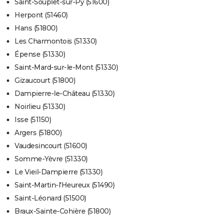
Saint-Souplet-sur-Py (51600)
Herpont (51460)
Hans (51800)
Les Charmontois (51330)
Épense (51330)
Saint-Mard-sur-le-Mont (51330)
Gizaucourt (51800)
Dampierre-le-Château (51330)
Noirlieu (51330)
Isse (51150)
Argers (51800)
Vaudesincourt (51600)
Somme-Yèvre (51330)
Le Vieil-Dampierre (51330)
Saint-Martin-l'Heureux (51490)
Saint-Léonard (51500)
Braux-Sainte-Cohière (51800)