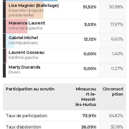
Lise Magnier (Ballotage)
51,52%
30,98%
Ensemble ! (Majorité
présidentielle)
Maxence Laurent
3,03%
17,97%
Union de la gauche
Gabriel Michel
12,12%
6,60%
Les Républicains
Laurent Gosseau
0,00%
1,40%
Extrême gauche
Marty Ducanda
0,00%
0,27%
Divers
Participation au scrutin
Minaucou
Circonscri
rt-le-
ption
Mesnil-
lès-Hurlus
Taux de participation
73,91%
64,82%
Taux d'abstention
26,09%
35,18%