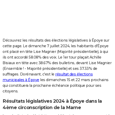
City break
Voyage de noces
Climat
Destinations
Voyage nature
Forum
+
PHOTO
GUIDES D'ACHAT
BONS PLANS
CARTE DE VOEUX
Découvrez les résultats des élections législatives à Époye sur
cette page. Le dimanche 7 juillet 2024, les habitants d'Époye
Carte Bonne année
Carte Pâques
Carte de Noël
Carte Saint-Valentin
Carte d'anniversaire
DICTIONNAIRE
ont placé en tête Lise Magnier (Majorité présidentielle), à qui
ils ont accordé 58.08% des voix. Le 1er tour plaçait Achille
Biographies
Expressions
Dictionnaire
Citations
Proverbes
PROGRAMME TV
Bisiaux en tête avec 38.67% des bulletins, devant Lise Magnier
(Ensemble ! - Majorité présidentielle) et ses 37.33% de
COPAINS D'AVANT
suffrages. Dorénavant, c'est le
résultat des élections
Se connecter
Collèges
Universités
Service militaire
S'inscrire
Lycées
Primaires
Entreprises
Avis de recherche
AVIS DE DÉCÈS
municipales à Époye
les dimanches 15 et 22 mars prochains
qui constituera la prochaine échéance politique pour ses
FORUM
citoyens.
Lifestyle
Sport
Television
Cinema
Bricolage
Culture
Auto
Voyage
Résultats législatives 2024 à Époye dans la
4ème circonscription de la Marne