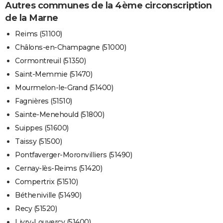
Autres communes de la 4ème circonscription
de la Marne
Reims (51100)
Châlons-en-Champagne (51000)
Cormontreuil (51350)
Saint-Memmie (51470)
Mourmelon-le-Grand (51400)
Fagnières (51510)
Sainte-Menehould (51800)
Suippes (51600)
Taissy (51500)
Pontfaverger-Moronvilliers (51490)
Cernay-lès-Reims (51420)
Compertrix (51510)
Bétheniville (51490)
Recy (51520)
Livry-Louvercy (51400)