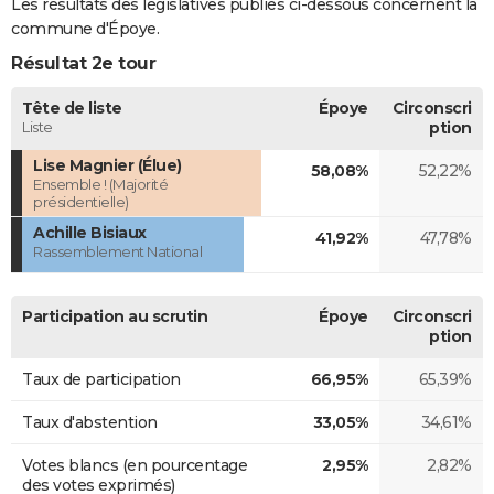
Les résultats des législatives publiés ci-dessous concernent la
commune d'Époye.
Résultat 2e tour
Tête de liste
Époye
Circonscri
Liste
ption
Lise Magnier (Élue)
58,08%
52,22%
Ensemble ! (Majorité
présidentielle)
Achille Bisiaux
41,92%
47,78%
Rassemblement National
Participation au scrutin
Époye
Circonscri
ption
Taux de participation
66,95%
65,39%
Taux d'abstention
33,05%
34,61%
Votes blancs (en pourcentage
2,95%
2,82%
des votes exprimés)