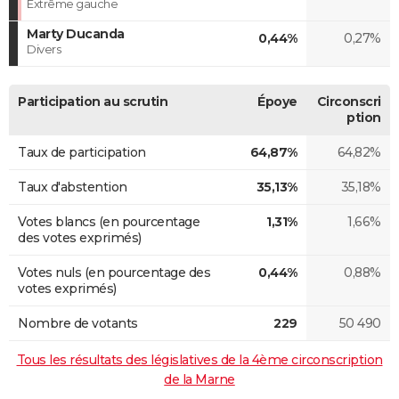
Extrême gauche
Marty Ducanda
0,44%
0,27%
Divers
Participation au scrutin
Époye
Circonscri
ption
Taux de participation
64,87%
64,82%
Taux d'abstention
35,13%
35,18%
Votes blancs (en pourcentage
1,31%
1,66%
des votes exprimés)
Votes nuls (en pourcentage des
0,44%
0,88%
votes exprimés)
Nombre de votants
229
50 490
Tous les résultats des législatives de la 4ème circonscription
de la Marne