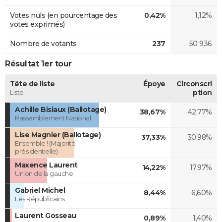
Votes nuls (en pourcentage des
0,42%
1,12%
votes exprimés)
Nombre de votants
237
50 936
Résultat 1er tour
Tête de liste
Époye
Circonscri
Liste
ption
Achille Bisiaux (Ballotage)
38,67%
42,77%
Rassemblement National
Lise Magnier (Ballotage)
37,33%
30,98%
Ensemble ! (Majorité
présidentielle)
Maxence Laurent
14,22%
17,97%
Union de la gauche
Gabriel Michel
8,44%
6,60%
Les Républicains
Laurent Gosseau
0,89%
1,40%