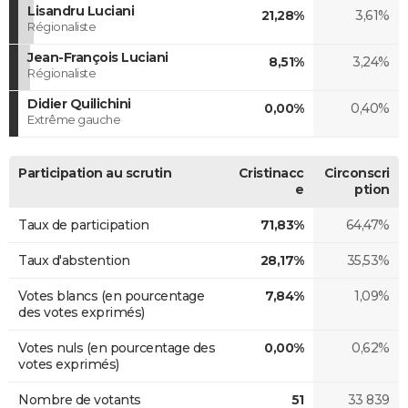
Lisandru Luciani
21,28%
3,61%
Régionaliste
Jean-François Luciani
8,51%
3,24%
Régionaliste
Didier Quilichini
0,00%
0,40%
Extrême gauche
Participation au scrutin
Cristinacc
Circonscri
e
ption
Taux de participation
71,83%
64,47%
Taux d'abstention
28,17%
35,53%
Votes blancs (en pourcentage
7,84%
1,09%
des votes exprimés)
Votes nuls (en pourcentage des
0,00%
0,62%
votes exprimés)
Nombre de votants
51
33 839