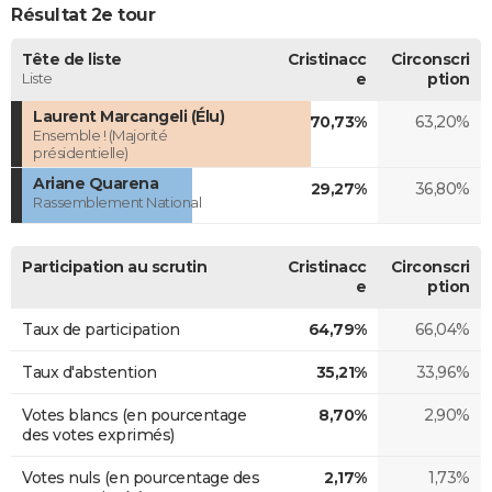
Résultat 2e tour
Tête de liste
Cristinacc
Circonscri
Liste
e
ption
Laurent Marcangeli (Élu)
70,73%
63,20%
Ensemble ! (Majorité
présidentielle)
Ariane Quarena
29,27%
36,80%
Rassemblement National
Participation au scrutin
Cristinacc
Circonscri
e
ption
Taux de participation
64,79%
66,04%
Taux d'abstention
35,21%
33,96%
Votes blancs (en pourcentage
8,70%
2,90%
des votes exprimés)
Votes nuls (en pourcentage des
2,17%
1,73%