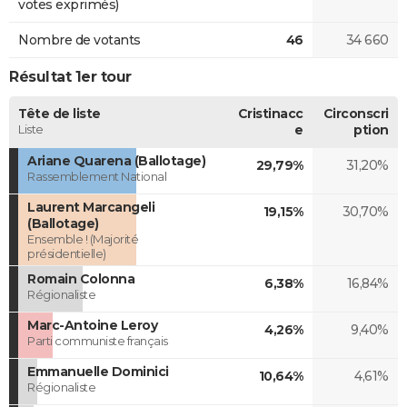
votes exprimés)
Nombre de votants
46
34 660
Résultat 1er tour
Tête de liste
Cristinacc
Circonscri
Liste
e
ption
Ariane Quarena (Ballotage)
29,79%
31,20%
Rassemblement National
Laurent Marcangeli
19,15%
30,70%
(Ballotage)
Ensemble ! (Majorité
présidentielle)
Romain Colonna
6,38%
16,84%
Régionaliste
Marc-Antoine Leroy
4,26%
9,40%
Parti communiste français
Emmanuelle Dominici
10,64%
4,61%
Régionaliste