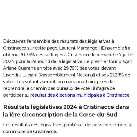
City break
Voyage de noces
Climat
Destinations
Voyage nature
Forum
+
PHOTO
GUIDES D'ACHAT
BONS PLANS
Découvrez l'ensemble des résultats des législatives à
CARTE DE VOEUX
Cristinacce sur cette page. Laurent Marcangeli (Ensemble !) a
obtenu 70.73% des suffrages à Cristinacce le dimanche 7 juillet
Carte Bonne année
Carte Pâques
Carte de Noël
Carte Saint-Valentin
Carte d'anniversaire
DICTIONNAIRE
2024, pour le 2e round de la législative. Le premier tour plaçait
Ariane Quarena en tête avec 29.79% des votes, devant
Biographies
Expressions
Dictionnaire
Citations
Proverbes
PROGRAMME TV
Lisandru Luciani (Rassemblement National) et ses 21.28% de
votes. Les votants seront, en mars prochain, priés de
COPAINS D'AVANT
reprendre le chemin des bureaux de vote : il s'agira de
Se connecter
Collèges
Universités
Service militaire
S'inscrire
Lycées
Primaires
Entreprises
Avis de recherche
AVIS DE DÉCÈS
participer au
résultat des élections municipales à Cristinacce
.
Résultats législatives 2024 à Cristinacce dans
FORUM
la 1ère circonscription de la Corse-du-Sud
Lifestyle
Sport
Television
Cinema
Bricolage
Culture
Auto
Voyage
Les résultats des législatives publiés ci-dessous concernent la
commune de Cristinacce.