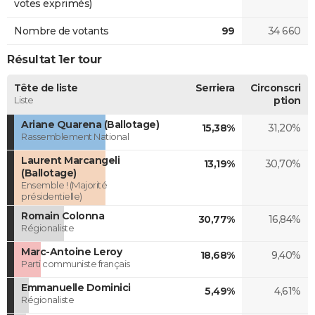
votes exprimés)
Nombre de votants
99
34 660
Résultat 1er tour
Tête de liste
Serriera
Circonscri
Liste
ption
Ariane Quarena (Ballotage)
15,38%
31,20%
Rassemblement National
Laurent Marcangeli
13,19%
30,70%
(Ballotage)
Ensemble ! (Majorité
présidentielle)
Romain Colonna
30,77%
16,84%
Régionaliste
Marc-Antoine Leroy
18,68%
9,40%
Parti communiste français
Emmanuelle Dominici
5,49%
4,61%
Régionaliste