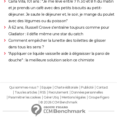
Carla Villa, 101 ans : "Je me lève entre 7 h 30 et 8 h du matin
et je prends un café avec des petits biscuits au petit-
déjeuner. Je saute le déjeuner et, le soir, je mange du poulet
avec des légumes ou du poisson"
À 62 ans, Russell Crowe s'entraîne toujours comme pour
Gladiator : il défie même une star du catch
Comment empêcher la lunette des toilettes de glisser
dans tous les sens ?
"Appliquer ce liquide vaisselle aide à dégraisser la paroi de
douche" : la meilleure solution selon ce chimiste
Qui sommes-nous ?
Equipe
Charte éditoriale
Publicité
Contact
Tous les articles
RSS
Recrutement
Données personnelles
Paramétrer les cookies
Gérer Utiq
Mentions légales
Groupe Figaro
© 2026 CCM Benchmark