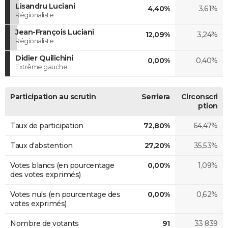
Lisandru Luciani
4,40%
3,61%
Régionaliste
Jean-François Luciani
12,09%
3,24%
Régionaliste
Didier Quilichini
0,00%
0,40%
Extrême gauche
Participation au scrutin
Serriera
Circonscri
ption
Taux de participation
72,80%
64,47%
Taux d'abstention
27,20%
35,53%
Votes blancs (en pourcentage
0,00%
1,09%
des votes exprimés)
Votes nuls (en pourcentage des
0,00%
0,62%
votes exprimés)
Nombre de votants
91
33 839