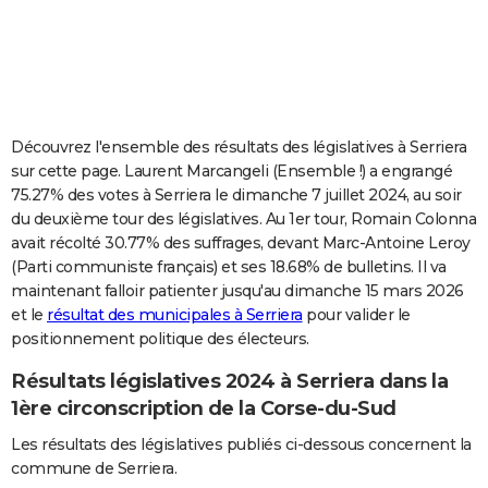
City break
Voyage de noces
Climat
Destinations
Voyage nature
Forum
+
PHOTO
GUIDES D'ACHAT
BONS PLANS
Découvrez l'ensemble des résultats des législatives à Serriera
CARTE DE VOEUX
sur cette page. Laurent Marcangeli (Ensemble !) a engrangé
75.27% des votes à Serriera le dimanche 7 juillet 2024, au soir
Carte Bonne année
Carte Pâques
Carte de Noël
Carte Saint-Valentin
Carte d'anniversaire
DICTIONNAIRE
du deuxième tour des législatives. Au 1er tour, Romain Colonna
avait récolté 30.77% des suffrages, devant Marc-Antoine Leroy
Biographies
Expressions
Dictionnaire
Citations
Proverbes
PROGRAMME TV
(Parti communiste français) et ses 18.68% de bulletins. Il va
maintenant falloir patienter jusqu'au dimanche 15 mars 2026
COPAINS D'AVANT
et le
résultat des municipales à Serriera
pour valider le
Se connecter
Collèges
Universités
Service militaire
S'inscrire
Lycées
Primaires
Entreprises
Avis de recherche
AVIS DE DÉCÈS
positionnement politique des électeurs.
Résultats législatives 2024 à Serriera dans la
FORUM
1ère circonscription de la Corse-du-Sud
Lifestyle
Sport
Television
Cinema
Bricolage
Culture
Auto
Voyage
Les résultats des législatives publiés ci-dessous concernent la
commune de Serriera.