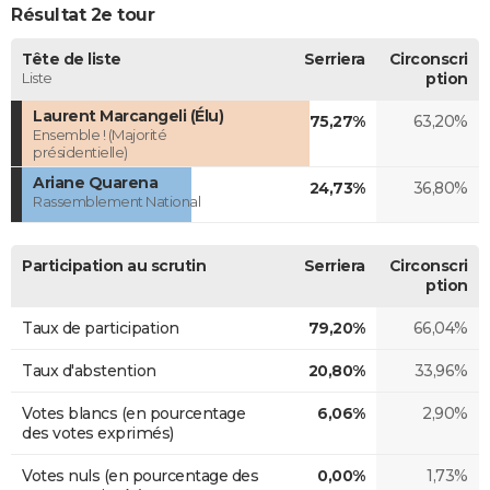
Résultat 2e tour
Tête de liste
Serriera
Circonscri
Liste
ption
Laurent Marcangeli (Élu)
75,27%
63,20%
Ensemble ! (Majorité
présidentielle)
Ariane Quarena
24,73%
36,80%
Rassemblement National
Participation au scrutin
Serriera
Circonscri
ption
Taux de participation
79,20%
66,04%
Taux d'abstention
20,80%
33,96%
Votes blancs (en pourcentage
6,06%
2,90%
des votes exprimés)
Votes nuls (en pourcentage des
0,00%
1,73%