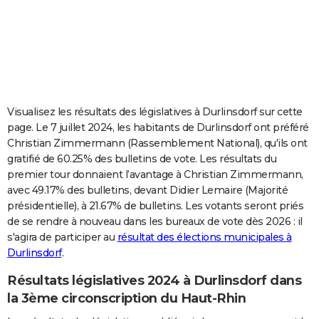
City break
Voyage de noces
Climat
Destinations
Voyage nature
Forum
+
PHOTO
GUIDES D'ACHAT
BONS PLANS
CARTE DE VOEUX
Visualisez les résultats des législatives à Durlinsdorf sur cette
page. Le 7 juillet 2024, les habitants de Durlinsdorf ont préféré
Carte Bonne année
Carte Pâques
Carte de Noël
Carte Saint-Valentin
Carte d'anniversaire
DICTIONNAIRE
Christian Zimmermann (Rassemblement National), qu'ils ont
gratifié de 60.25% des bulletins de vote. Les résultats du
Biographies
Expressions
Dictionnaire
Citations
Proverbes
PROGRAMME TV
premier tour donnaient l’avantage à Christian Zimmermann,
avec 49.17% des bulletins, devant Didier Lemaire (Majorité
COPAINS D'AVANT
présidentielle), à 21.67% de bulletins. Les votants seront priés
Se connecter
Collèges
Universités
Service militaire
S'inscrire
Lycées
Primaires
Entreprises
Avis de recherche
AVIS DE DÉCÈS
de se rendre à nouveau dans les bureaux de vote dès 2026 : il
s'agira de participer au
résultat des élections municipales à
FORUM
Durlinsdorf
.
Lifestyle
Sport
Television
Cinema
Bricolage
Culture
Auto
Voyage
Résultats législatives 2024 à Durlinsdorf dans
la 3ème circonscription du Haut-Rhin