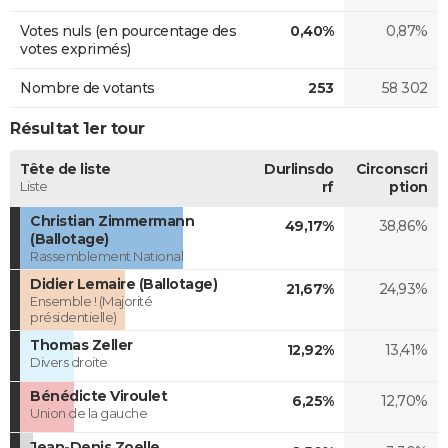
Votes nuls (en pourcentage des
0,40%
0,87%
votes exprimés)
Nombre de votants
253
58 302
Résultat 1er tour
Tête de liste
Durlinsdo
Circonscri
Liste
rf
ption
Christian Zimmermann
49,17%
38,86%
(Ballotage)
Rassemblement National
Didier Lemaire (Ballotage)
21,67%
24,93%
Ensemble ! (Majorité
présidentielle)
Thomas Zeller
12,92%
13,41%
Divers droite
Bénédicte Viroulet
6,25%
12,70%
Union de la gauche
Jean-Denis Zoelle