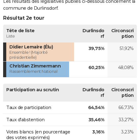
Les résultats des législatives publiés ci-dessous concernent la
commune de Durlinsdorf.
Résultat 2e tour
Tête de liste
Durlinsdo
Circonscri
Liste
rf
ption
Didier Lemaire (Élu)
39,75%
51,92%
Ensemble ! (Majorité
présidentielle)
Christian Zimmermann
60,25%
48,08%
Rassemblement National
Participation au scrutin
Durlinsdo
Circonscri
rf
ption
Taux de participation
64,54%
66,73%
Taux d'abstention
35,46%
33,27%
Votes blancs (en pourcentage
3,16%
3,23%
des votes exprimés)