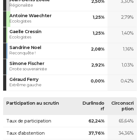
2,50%
3,30%
Régionaliste
Antoine Waechter
1,25%
2,79%
Ecologistes
Gaelle Cressin
1,25%
1,40%
Ecologistes
Sandrine Noel
2,08%
1,16%
Reconquête !
Simone Fischer
2,92%
1,03%
Droite souverainiste
Géraud Ferry
0,00%
0,42%
Extrême gauche
Participation au scrutin
Durlinsdo
Circonscri
rf
ption
Taux de participation
62,24%
65,64%
Taux d'abstention
37,76%
34,36%