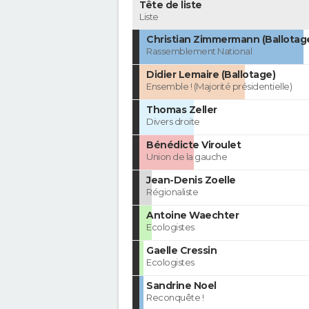
Tête de liste
Liste
Christian Zimmermann (Ballotag
Rassemblement National
Didier Lemaire (Ballotage)
Ensemble ! (Majorité présidentielle)
Thomas Zeller
Divers droite
Bénédicte Viroulet
Union de la gauche
Jean-Denis Zoelle
Régionaliste
Antoine Waechter
Ecologistes
Gaelle Cressin
Ecologistes
Sandrine Noel
Reconquête !