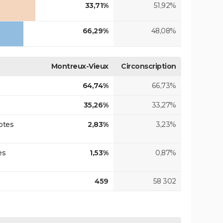
33,71%
51,92%
66,29%
48,08%
Montreux-Vieux
Circonscription
64,74%
66,73%
35,26%
33,27%
otes
2,83%
3,23%
es
1,53%
0,87%
459
58 302