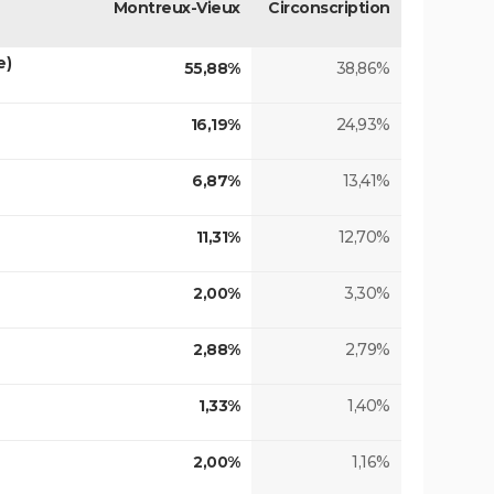
Montreux-Vieux
Circonscription
e)
55,88%
38,86%
16,19%
24,93%
6,87%
13,41%
11,31%
12,70%
2,00%
3,30%
2,88%
2,79%
1,33%
1,40%
2,00%
1,16%