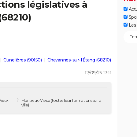
tions législatives à
Actu
(68210)
Spo
Les 
Cunelières (90150)
Chavannes-sur-l'Étang (68210)
17/09/25 17:11
Vieux
Montreux-Vieux
(toutes les informations sur la
ville)