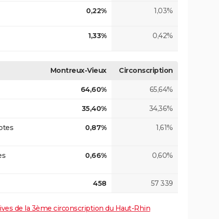
0,22%
1,03%
1,33%
0,42%
Montreux-Vieux
Circonscription
64,60%
65,64%
35,40%
34,36%
otes
0,87%
1,61%
es
0,66%
0,60%
458
57 339
atives de la 3ème circonscription du Haut-Rhin