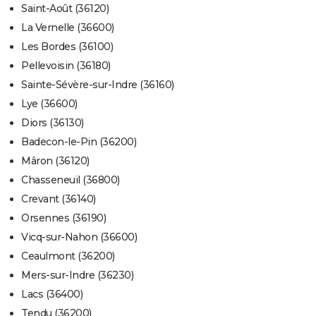
Saint-Août (36120)
La Vernelle (36600)
Les Bordes (36100)
Pellevoisin (36180)
Sainte-Sévère-sur-Indre (36160)
Lye (36600)
Diors (36130)
Badecon-le-Pin (36200)
Mâron (36120)
Chasseneuil (36800)
Crevant (36140)
Orsennes (36190)
Vicq-sur-Nahon (36600)
Ceaulmont (36200)
Mers-sur-Indre (36230)
Lacs (36400)
Tendu (36200)