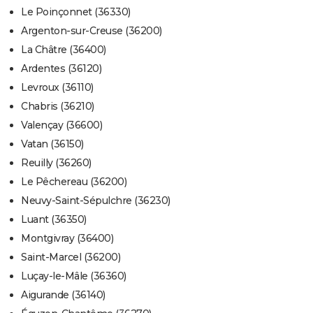
Le Poinçonnet (36330)
Argenton-sur-Creuse (36200)
La Châtre (36400)
Ardentes (36120)
Levroux (36110)
Chabris (36210)
Valençay (36600)
Vatan (36150)
Reuilly (36260)
Le Pêchereau (36200)
Neuvy-Saint-Sépulchre (36230)
Luant (36350)
Montgivray (36400)
Saint-Marcel (36200)
Luçay-le-Mâle (36360)
Aigurande (36140)