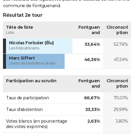
commune de Fontguenand.
Résultat 2e tour
Tête de liste
Fontguen
Circonscri
Liste
and
ption
Nicolas Forissier (Élu)
53,64%
52,76%
Les Républicains
Marc Siffert
46,36%
47,24%
Union de l'extrême droite
Participation au scrutin
Fontguen
Circonscri
and
ption
Taux de participation
66,67%
70,01%
Taux d'abstention
33,33%
29,99%
Votes blancs (en pourcentage
2,63%
3,80%
des votes exprimés)