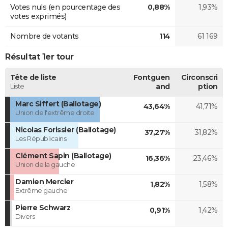
Votes nuls (en pourcentage des
0,88%
1,93%
votes exprimés)
Nombre de votants
114
61 169
Résultat 1er tour
Tête de liste
Fontguen
Circonscri
Liste
and
ption
Marc Siffert (Ballotage)
43,64%
41,71%
Union de l'extrême droite
Nicolas Forissier (Ballotage)
37,27%
31,82%
Les Républicains
Clément Sapin (Ballotage)
16,36%
23,46%
Union de la gauche
Damien Mercier
1,82%
1,58%
Extrême gauche
Pierre Schwarz
0,91%
1,42%
Divers