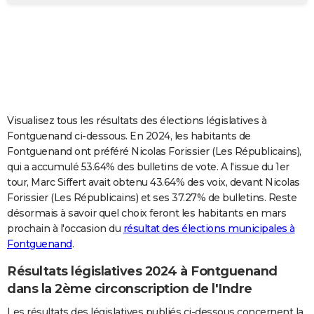
City break
Voyage de noces
Climat
Destinations
Voyage nature
Forum
+
PHOTO
GUIDES D'ACHAT
BONS PLANS
CARTE DE VOEUX
Visualisez tous les résultats des élections législatives à
Carte Bonne année
Carte Pâques
Carte de Noël
Carte Saint-Valentin
Carte d'anniversaire
DICTIONNAIRE
Fontguenand ci-dessous. En 2024, les habitants de
Fontguenand ont préféré Nicolas Forissier (Les Républicains),
Biographies
Expressions
Dictionnaire
Citations
Proverbes
PROGRAMME TV
qui a accumulé 53.64% des bulletins de vote. A l'issue du 1er
tour, Marc Siffert avait obtenu 43.64% des voix, devant Nicolas
COPAINS D'AVANT
Forissier (Les Républicains) et ses 37.27% de bulletins. Reste
désormais à savoir quel choix feront les habitants en mars
Se connecter
Collèges
Universités
Service militaire
S'inscrire
Lycées
Primaires
Entreprises
Avis de recherche
AVIS DE DÉCÈS
prochain à l'occasion du
résultat des élections municipales à
Fontguenand
.
FORUM
Lifestyle
Sport
Television
Cinema
Bricolage
Culture
Auto
Voyage
Résultats législatives 2024 à Fontguenand
dans la 2ème circonscription de l'Indre
Les résultats des législatives publiés ci-dessous concernent la