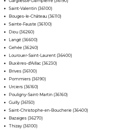
Gargilesse-Dampierre (36190)
Saint-Valentin (36100)
Bouges-le-Château (36110)
Sainte-Fauste (36100)
Diou (36260)
Langé (36600)
Gehée (36240)
Lourouer-Saint-Laurent (36400)
Buxières-d'Aillac (36230)
Brives (36100)
Pommiers (36190)
Urciers (36160)
Pouligny-Saint-Martin (36160)
Guilly (36150)
Saint-Christophe-en-Boucherie (36400)
Bazaiges (36270)
Thizay (36100)