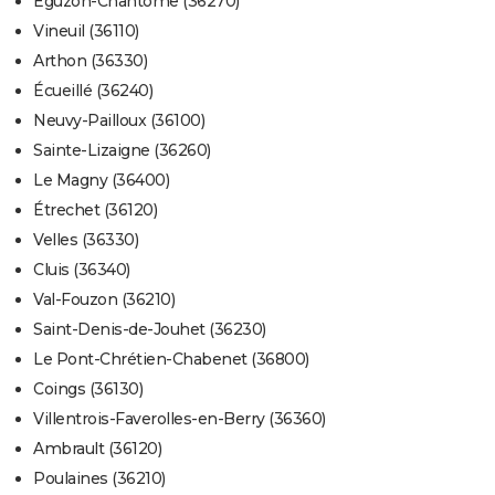
Éguzon-Chantôme (36270)
Vineuil (36110)
Arthon (36330)
Écueillé (36240)
Neuvy-Pailloux (36100)
Sainte-Lizaigne (36260)
Le Magny (36400)
Étrechet (36120)
Velles (36330)
Cluis (36340)
Val-Fouzon (36210)
Saint-Denis-de-Jouhet (36230)
Le Pont-Chrétien-Chabenet (36800)
Coings (36130)
Villentrois-Faverolles-en-Berry (36360)
Ambrault (36120)
Poulaines (36210)