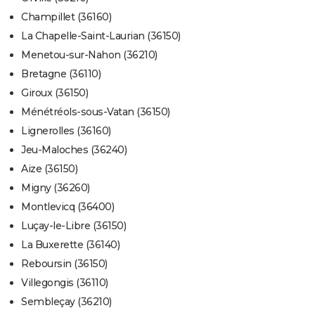
Champillet (36160)
La Chapelle-Saint-Laurian (36150)
Menetou-sur-Nahon (36210)
Bretagne (36110)
Giroux (36150)
Ménétréols-sous-Vatan (36150)
Lignerolles (36160)
Jeu-Maloches (36240)
Aize (36150)
Migny (36260)
Montlevicq (36400)
Luçay-le-Libre (36150)
La Buxerette (36140)
Reboursin (36150)
Villegongis (36110)
Sembleçay (36210)