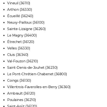
Vineuil (36110)
Arthon (36330)
Écueillé (36240)
Neuvy-Pailloux (36100)
Sainte-Lizaigne (36260)
Le Magny (36400)
Étrechet (36120)
Velles (36330)
Cluis (36340)
Val-Fouzon (36210)
Saint-Denis-de-Jouhet (36230)
Le Pont-Chrétien-Chabenet (36800)
Coings (36130)
Villentrois-Faverolles-en-Berry (36360)
Ambrault (36120)
Poulaines (36210)
Saint-Août (36120)