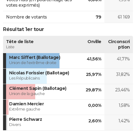
votes exprimés)
Nombre de votants
79
61 169
Résultat 1er tour
Tête de liste
Orville
Circonscri
Liste
ption
Marc Siffert (Ballotage)
41,56%
41,71%
Union de l'extrême droite
Nicolas Forissier (Ballotage)
25,97%
31,82%
Les Républicains
Clément Sapin (Ballotage)
29,87%
23,46%
Union de la gauche
Damien Mercier
0,00%
1,58%
Extrême gauche
Pierre Schwarz
2,60%
1,42%
Divers