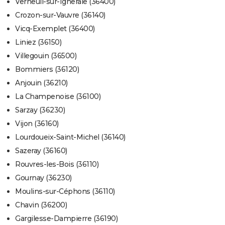
Verneuil-sur-Igneraie (36400)
Crozon-sur-Vauvre (36140)
Vicq-Exemplet (36400)
Liniez (36150)
Villegouin (36500)
Bommiers (36120)
Anjouin (36210)
La Champenoise (36100)
Sarzay (36230)
Vijon (36160)
Lourdoueix-Saint-Michel (36140)
Sazeray (36160)
Rouvres-les-Bois (36110)
Gournay (36230)
Moulins-sur-Céphons (36110)
Chavin (36200)
Gargilesse-Dampierre (36190)