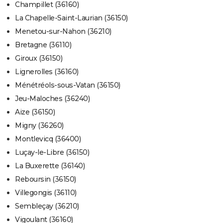
Champillet (36160)
La Chapelle-Saint-Laurian (36150)
Menetou-sur-Nahon (36210)
Bretagne (36110)
Giroux (36150)
Lignerolles (36160)
Ménétréols-sous-Vatan (36150)
Jeu-Maloches (36240)
Aize (36150)
Migny (36260)
Montlevicq (36400)
Luçay-le-Libre (36150)
La Buxerette (36140)
Reboursin (36150)
Villegongis (36110)
Sembleçay (36210)
Vigoulant (36160)