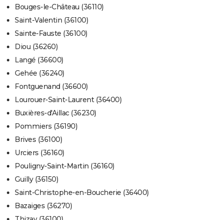
Bouges-le-Château (36110)
Saint-Valentin (36100)
Sainte-Fauste (36100)
Diou (36260)
Langé (36600)
Gehée (36240)
Fontguenand (36600)
Lourouer-Saint-Laurent (36400)
Buxières-d'Aillac (36230)
Pommiers (36190)
Brives (36100)
Urciers (36160)
Pouligny-Saint-Martin (36160)
Guilly (36150)
Saint-Christophe-en-Boucherie (36400)
Bazaiges (36270)
Thizay (36100)