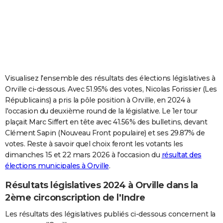
City break
Voyage de noces
Climat
Destinations
Voyage nature
Forum
+
PHOTO
GUIDES D'ACHAT
BONS PLANS
CARTE DE VOEUX
Visualisez l'ensemble des résultats des élections législatives à
Orville ci-dessous. Avec 51.95% des votes, Nicolas Forissier (Les
Carte Bonne année
Carte Pâques
Carte de Noël
Carte Saint-Valentin
Carte d'anniversaire
DICTIONNAIRE
Républicains) a pris la pôle position à Orville, en 2024 à
l'occasion du deuxième round de la législative. Le 1er tour
Biographies
Expressions
Dictionnaire
Citations
Proverbes
PROGRAMME TV
plaçait Marc Siffert en tête avec 41.56% des bulletins, devant
Clément Sapin (Nouveau Front populaire) et ses 29.87% de
COPAINS D'AVANT
votes. Reste à savoir quel choix feront les votants les
Se connecter
Collèges
Universités
Service militaire
S'inscrire
Lycées
Primaires
Entreprises
Avis de recherche
AVIS DE DÉCÈS
dimanches 15 et 22 mars 2026 à l'occasion du
résultat des
élections municipales à Orville
.
FORUM
Résultats législatives 2024 à Orville dans la
Lifestyle
Sport
Television
Cinema
Bricolage
Culture
Auto
Voyage
2ème circonscription de l'Indre
Les résultats des législatives publiés ci-dessous concernent la