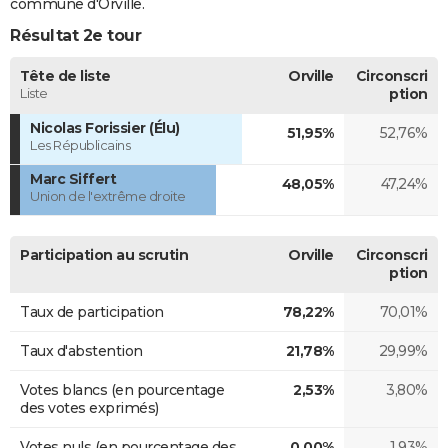
commune d'Orville.
Résultat 2e tour
Tête de liste
Orville
Circonscri
Liste
ption
Nicolas Forissier (Élu)
51,95%
52,76%
Les Républicains
Marc Siffert
48,05%
47,24%
Union de l'extrême droite
Participation au scrutin
Orville
Circonscri
ption
Taux de participation
78,22%
70,01%
Taux d'abstention
21,78%
29,99%
Votes blancs (en pourcentage
2,53%
3,80%
des votes exprimés)
Votes nuls (en pourcentage des
0,00%
1,93%