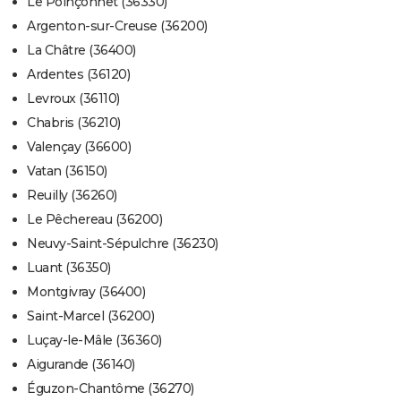
Le Poinçonnet (36330)
Argenton-sur-Creuse (36200)
La Châtre (36400)
Ardentes (36120)
Levroux (36110)
Chabris (36210)
Valençay (36600)
Vatan (36150)
Reuilly (36260)
Le Pêchereau (36200)
Neuvy-Saint-Sépulchre (36230)
Luant (36350)
Montgivray (36400)
Saint-Marcel (36200)
Luçay-le-Mâle (36360)
Aigurande (36140)
Éguzon-Chantôme (36270)