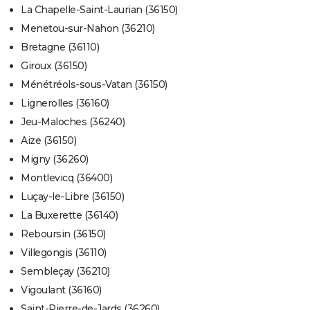
La Chapelle-Saint-Laurian (36150)
Menetou-sur-Nahon (36210)
Bretagne (36110)
Giroux (36150)
Ménétréols-sous-Vatan (36150)
Lignerolles (36160)
Jeu-Maloches (36240)
Aize (36150)
Migny (36260)
Montlevicq (36400)
Luçay-le-Libre (36150)
La Buxerette (36140)
Reboursin (36150)
Villegongis (36110)
Sembleçay (36210)
Vigoulant (36160)
Saint-Pierre-de-Jards (36260)