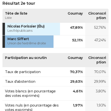
Résultat 2e tour
Tête de liste
Gournay
Circonscri
Liste
ption
Nicolas Forissier (Élu)
47,89%
52,76%
Les Républicains
Marc Siffert
52,11%
47,24%
Union de l'extrême droite
Participation au scrutin
Gournay
Circonscri
ption
Taux de participation
70,37%
70,01%
Taux d'abstention
29,63%
29,99%
Votes blancs (en pourcentage
4,61%
3,80%
des votes exprimés)
Votes nuls (en pourcentage des
1,97%
1,93%
votes exprimés)