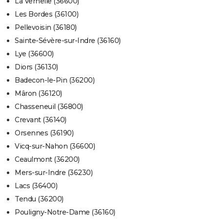
La Vernelle (36600)
Les Bordes (36100)
Pellevoisin (36180)
Sainte-Sévère-sur-Indre (36160)
Lye (36600)
Diors (36130)
Badecon-le-Pin (36200)
Mâron (36120)
Chasseneuil (36800)
Crevant (36140)
Orsennes (36190)
Vicq-sur-Nahon (36600)
Ceaulmont (36200)
Mers-sur-Indre (36230)
Lacs (36400)
Tendu (36200)
Pouligny-Notre-Dame (36160)