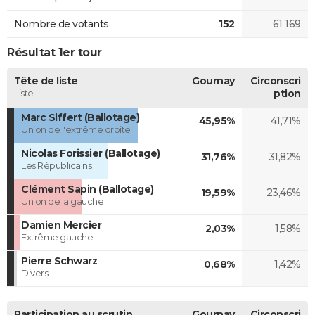
Nombre de votants
152
61 169
Résultat 1er tour
Tête de liste
Gournay
Circonscri
Liste
ption
Marc Siffert (Ballotage)
45,95%
41,71%
Union de l'extrême droite
Nicolas Forissier (Ballotage)
31,76%
31,82%
Les Républicains
Clément Sapin (Ballotage)
19,59%
23,46%
Union de la gauche
Damien Mercier
2,03%
1,58%
Extrême gauche
Pierre Schwarz
0,68%
1,42%
Divers
Participation au scrutin
Gournay
Circonscri