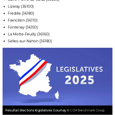
Lizeray (36100)
Frédille (36180)
Francillon (36110)
Fontenay (36150)
La Motte-Feuilly (36160)
Selles-sur-Nahon (36180)
Résultat élections législatives Gournay
© CCM Benchmark Group