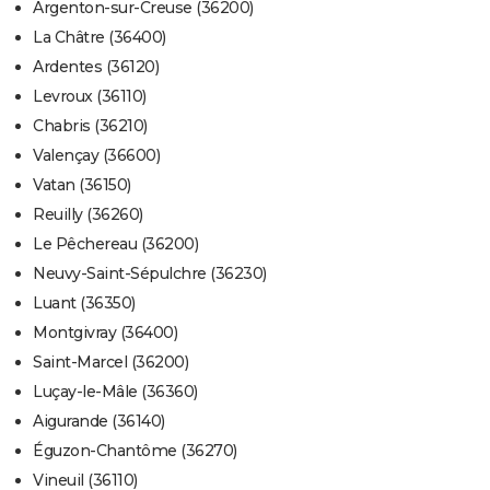
Argenton-sur-Creuse (36200)
La Châtre (36400)
Ardentes (36120)
Levroux (36110)
Chabris (36210)
Valençay (36600)
Vatan (36150)
Reuilly (36260)
Le Pêchereau (36200)
Neuvy-Saint-Sépulchre (36230)
Luant (36350)
Montgivray (36400)
Saint-Marcel (36200)
Luçay-le-Mâle (36360)
Aigurande (36140)
Éguzon-Chantôme (36270)
Vineuil (36110)