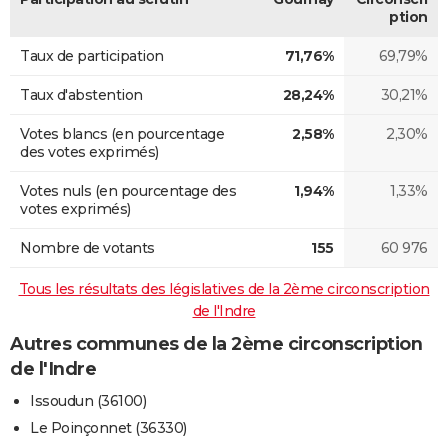
ption
Taux de participation
71,76%
69,79%
Taux d'abstention
28,24%
30,21%
Votes blancs (en pourcentage
2,58%
2,30%
des votes exprimés)
Votes nuls (en pourcentage des
1,94%
1,33%
votes exprimés)
Nombre de votants
155
60 976
Tous les résultats des législatives de la 2ème circonscription
de l'Indre
Autres communes de la 2ème circonscription
de l'Indre
Issoudun (36100)
Le Poinçonnet (36330)