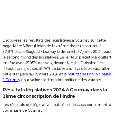
City break
Voyage de noces
Climat
Destinations
Voyage nature
Forum
+
PHOTO
GUIDES D'ACHAT
BONS PLANS
CARTE DE VOEUX
Découvrez les résultats des législatives à Gournay sur cette
page. Marc Siffert (Union de l'extrême droite) a accumulé
Carte Bonne année
Carte Pâques
Carte de Noël
Carte Saint-Valentin
Carte d'anniversaire
DICTIONNAIRE
52.11% des suffrages à Gournay le dimanche 7 juillet 2024, pour
le second round des législatives. Le 1er tour plaçait Marc Siffert
Biographies
Expressions
Dictionnaire
Citations
Proverbes
PROGRAMME TV
en tête avec 45.95% des voix, devant Nicolas Forissier (Les
Républicains) et ses 31.76% de bulletins. Il va désormais falloir
COPAINS D'AVANT
patienter jusqu'au 15 mars 2026 et le
résultat des municipales
Se connecter
Collèges
Universités
Service militaire
S'inscrire
Lycées
Primaires
Entreprises
Avis de recherche
AVIS DE DÉCÈS
à Gournay
pour valider l'orientation politique des votants.
Résultats législatives 2024 à Gournay dans la
FORUM
2ème circonscription de l'Indre
Lifestyle
Sport
Television
Cinema
Bricolage
Culture
Auto
Voyage
Les résultats des législatives publiés ci-dessous concernent la
commune de Gournay.