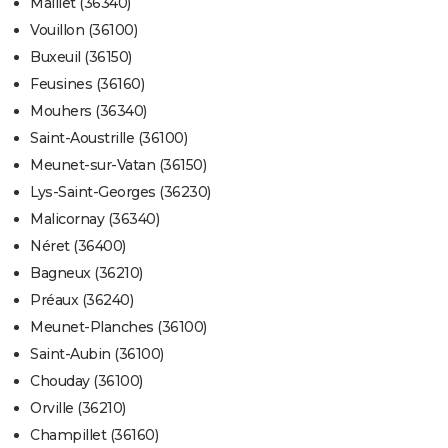
Maillet (36340)
Vouillon (36100)
Buxeuil (36150)
Feusines (36160)
Mouhers (36340)
Saint-Aoustrille (36100)
Meunet-sur-Vatan (36150)
Lys-Saint-Georges (36230)
Malicornay (36340)
Néret (36400)
Bagneux (36210)
Préaux (36240)
Meunet-Planches (36100)
Saint-Aubin (36100)
Chouday (36100)
Orville (36210)
Champillet (36160)