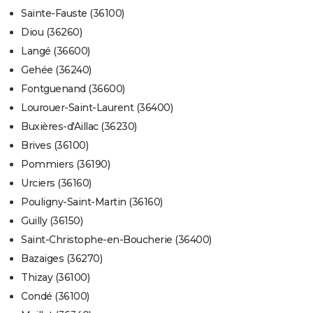
Sainte-Fauste (36100)
Diou (36260)
Langé (36600)
Gehée (36240)
Fontguenand (36600)
Lourouer-Saint-Laurent (36400)
Buxières-d'Aillac (36230)
Brives (36100)
Pommiers (36190)
Urciers (36160)
Pouligny-Saint-Martin (36160)
Guilly (36150)
Saint-Christophe-en-Boucherie (36400)
Bazaiges (36270)
Thizay (36100)
Condé (36100)