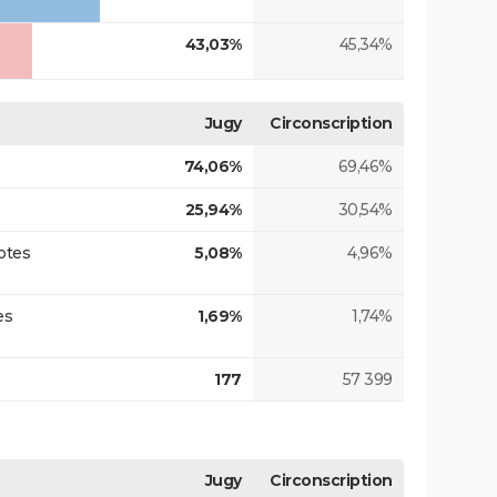
43,03%
45,34%
Jugy
Circonscription
74,06%
69,46%
25,94%
30,54%
otes
5,08%
4,96%
es
1,69%
1,74%
177
57 399
Jugy
Circonscription