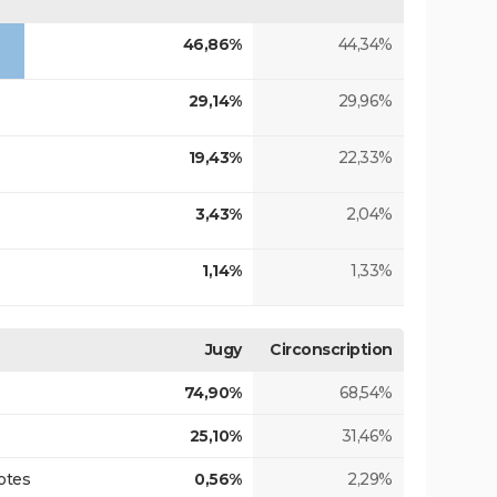
46,86%
44,34%
29,14%
29,96%
19,43%
22,33%
3,43%
2,04%
1,14%
1,33%
Jugy
Circonscription
74,90%
68,54%
25,10%
31,46%
otes
0,56%
2,29%