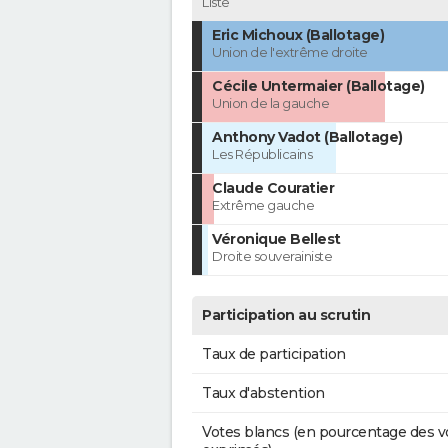
Liste
Eric Michoux (Ballotage)
Union de l'extrême droite
Cécile Untermaier (Ballotage)
Union de la gauche
Anthony Vadot (Ballotage)
Les Républicains
Claude Couratier
Extrême gauche
Véronique Bellest
Droite souverainiste
Participation au scrutin
Taux de participation
Taux d'abstention
Votes blancs (en pourcentage des v