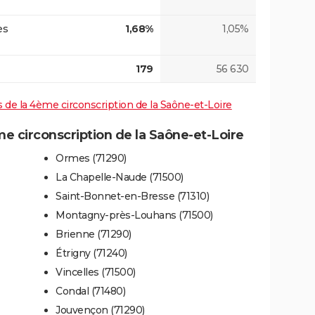
es
1,68%
1,05%
179
56 630
es de la 4ème circonscription de la Saône-et-Loire
 circonscription de la Saône-et-Loire
Ormes (71290)
La Chapelle-Naude (71500)
Saint-Bonnet-en-Bresse (71310)
Montagny-près-Louhans (71500)
Brienne (71290)
Étrigny (71240)
Vincelles (71500)
Condal (71480)
Jouvençon (71290)