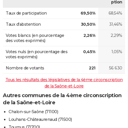
ption
Taux de participation
69,50%
68,54%
Taux d'abstention
30,50%
31,46%
Votes blancs (en pourcentage
2,26%
2,29%
des votes exprimés)
Votes nuls (en pourcentage des
0,45%
1,05%
votes exprimés)
Nombre de votants
221
56 630
Tous les résultats des législatives de la 4ème circonscription
de la Saône-et-Loire
Autres communes de la 4ème circonscription
de la Saône-et-Loire
Chalon-sur-Saône (71100)
Louhans-Châteaurenaud (71500)
Tournus (71700)