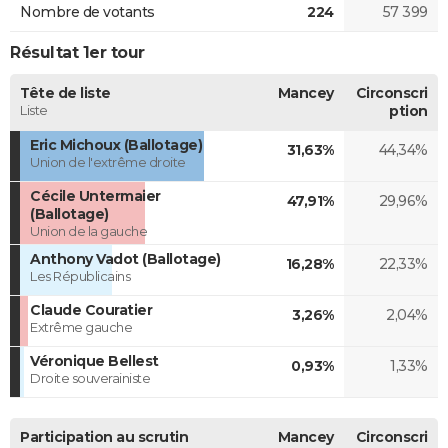
Nombre de votants
224
57 399
Résultat 1er tour
Tête de liste
Mancey
Circonscri
Liste
ption
Eric Michoux (Ballotage)
31,63%
44,34%
Union de l'extrême droite
Cécile Untermaier
47,91%
29,96%
(Ballotage)
Union de la gauche
Anthony Vadot (Ballotage)
16,28%
22,33%
Les Républicains
Claude Couratier
3,26%
2,04%
Extrême gauche
Véronique Bellest
0,93%
1,33%
Droite souverainiste
Participation au scrutin
Mancey
Circonscri