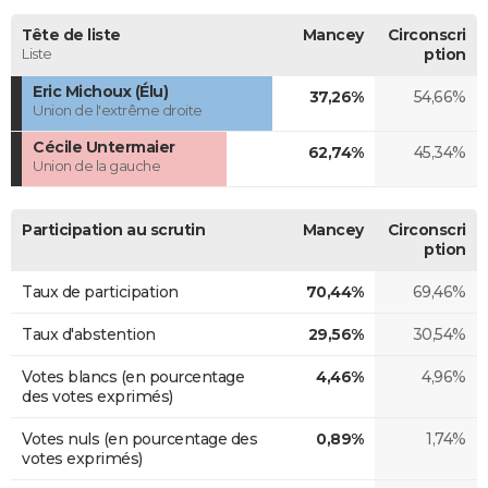
Tête de liste
Mancey
Circonscri
Liste
ption
Eric Michoux (Élu)
37,26%
54,66%
Union de l'extrême droite
Cécile Untermaier
62,74%
45,34%
Union de la gauche
Participation au scrutin
Mancey
Circonscri
ption
Taux de participation
70,44%
69,46%
Taux d'abstention
29,56%
30,54%
Votes blancs (en pourcentage
4,46%
4,96%
des votes exprimés)
Votes nuls (en pourcentage des
0,89%
1,74%
votes exprimés)