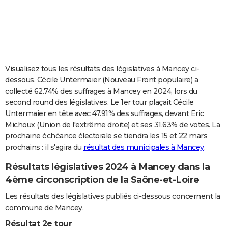
City break
Voyage de noces
Climat
Destinations
Voyage nature
Forum
+
PHOTO
GUIDES D'ACHAT
BONS PLANS
Visualisez tous les résultats des législatives à Mancey ci-
CARTE DE VOEUX
dessous. Cécile Untermaier (Nouveau Front populaire) a
collecté 62.74% des suffrages à Mancey en 2024, lors du
Carte Bonne année
Carte Pâques
Carte de Noël
Carte Saint-Valentin
Carte d'anniversaire
DICTIONNAIRE
second round des législatives. Le 1er tour plaçait Cécile
Untermaier en tête avec 47.91% des suffrages, devant Eric
Biographies
Expressions
Dictionnaire
Citations
Proverbes
PROGRAMME TV
Michoux (Union de l'extrême droite) et ses 31.63% de votes. La
prochaine échéance électorale se tiendra les 15 et 22 mars
COPAINS D'AVANT
prochains : il s'agira du
résultat des municipales à Mancey
.
Se connecter
Collèges
Universités
Service militaire
S'inscrire
Lycées
Primaires
Entreprises
Avis de recherche
AVIS DE DÉCÈS
Résultats législatives 2024 à Mancey dans la
FORUM
4ème circonscription de la Saône-et-Loire
Lifestyle
Sport
Television
Cinema
Bricolage
Culture
Auto
Voyage
Les résultats des législatives publiés ci-dessous concernent la
commune de Mancey.
Résultat 2e tour