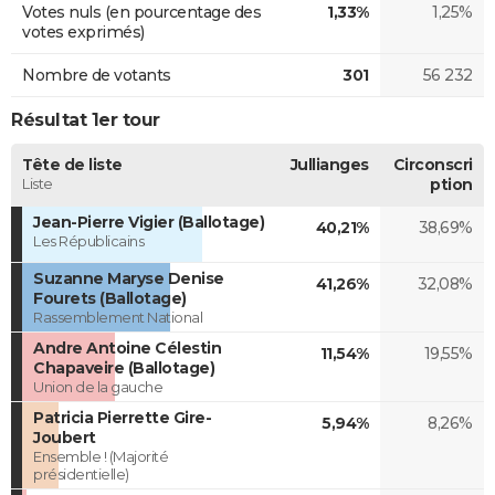
Votes nuls (en pourcentage des
1,33%
1,25%
votes exprimés)
Nombre de votants
301
56 232
Résultat 1er tour
Tête de liste
Jullianges
Circonscri
Liste
ption
Jean-Pierre Vigier (Ballotage)
40,21%
38,69%
Les Républicains
Suzanne Maryse Denise
41,26%
32,08%
Fourets (Ballotage)
Rassemblement National
Andre Antoine Célestin
11,54%
19,55%
Chapaveire (Ballotage)
Union de la gauche
Patricia Pierrette Gire-
5,94%
8,26%
Joubert
Ensemble ! (Majorité
présidentielle)