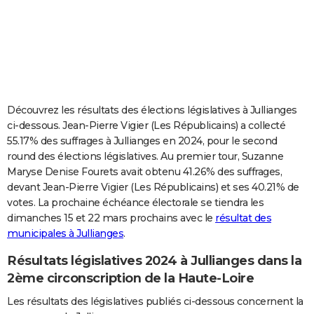
City break
Voyage de noces
Climat
Destinations
Voyage nature
Forum
+
PHOTO
GUIDES D'ACHAT
BONS PLANS
CARTE DE VOEUX
Découvrez les résultats des élections législatives à Jullianges
ci-dessous. Jean-Pierre Vigier (Les Républicains) a collecté
Carte Bonne année
Carte Pâques
Carte de Noël
Carte Saint-Valentin
Carte d'anniversaire
DICTIONNAIRE
55.17% des suffrages à Jullianges en 2024, pour le second
round des élections législatives. Au premier tour, Suzanne
Biographies
Expressions
Dictionnaire
Citations
Proverbes
PROGRAMME TV
Maryse Denise Fourets avait obtenu 41.26% des suffrages,
devant Jean-Pierre Vigier (Les Républicains) et ses 40.21% de
COPAINS D'AVANT
votes. La prochaine échéance électorale se tiendra les
Se connecter
Collèges
Universités
Service militaire
S'inscrire
Lycées
Primaires
Entreprises
Avis de recherche
AVIS DE DÉCÈS
dimanches 15 et 22 mars prochains avec le
résultat des
municipales à Jullianges
.
FORUM
Résultats législatives 2024 à Jullianges dans la
Lifestyle
Sport
Television
Cinema
Bricolage
Culture
Auto
Voyage
2ème circonscription de la Haute-Loire
Les résultats des législatives publiés ci-dessous concernent la