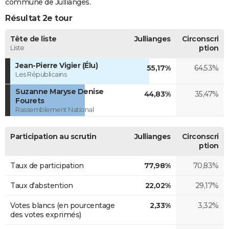
commune de Jullianges.
Résultat 2e tour
Tête de liste
Jullianges
Circonscri
Liste
ption
Jean-Pierre Vigier (Élu)
55,17%
64,53%
Les Républicains
Suzanne Maryse Denise
44,83%
35,47%
Fourets
Rassemblement National
Participation au scrutin
Jullianges
Circonscri
ption
Taux de participation
77,98%
70,83%
Taux d'abstention
22,02%
29,17%
Votes blancs (en pourcentage
2,33%
3,32%
des votes exprimés)