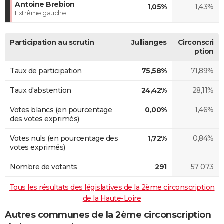
Antoine Brebion
1,05%
1,43%
Extrême gauche
Participation au scrutin
Jullianges
Circonscri
ption
Taux de participation
75,58%
71,89%
Taux d'abstention
24,42%
28,11%
Votes blancs (en pourcentage
0,00%
1,46%
des votes exprimés)
Votes nuls (en pourcentage des
1,72%
0,84%
votes exprimés)
Nombre de votants
291
57 073
Tous les résultats des législatives de la 2ème circonscription
de la Haute-Loire
Autres communes de la 2ème circonscription