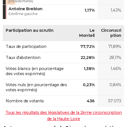
présidentielle)
Antoine Brebion
1,17%
1,43%
Extrême gauche
Participation au scrutin
Le
Circonscri
Monteil
ption
Taux de participation
77,72%
71,89%
Taux d'abstention
22,28%
28,11%
Votes blancs (en pourcentage
1,38%
1,46%
des votes exprimés)
Votes nuls (en pourcentage des
0,23%
0,84%
votes exprimés)
Nombre de votants
436
57 073
Tous les résultats des législatives de la 2ème circonscription
de la Haute-Loire