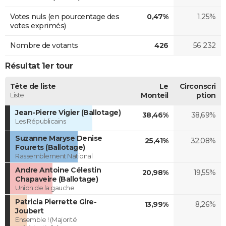
Votes nuls (en pourcentage des
0,47%
1,25%
votes exprimés)
Nombre de votants
426
56 232
Résultat 1er tour
Tête de liste
Le
Circonscri
Liste
Monteil
ption
Jean-Pierre Vigier (Ballotage)
38,46%
38,69%
Les Républicains
Suzanne Maryse Denise
25,41%
32,08%
Fourets (Ballotage)
Rassemblement National
Andre Antoine Célestin
20,98%
19,55%
Chapaveire (Ballotage)
Union de la gauche
Patricia Pierrette Gire-
13,99%
8,26%
Joubert
Ensemble ! (Majorité