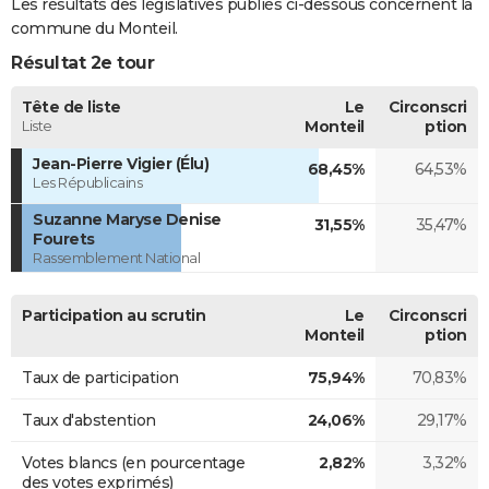
Les résultats des législatives publiés ci-dessous concernent la
commune du Monteil.
Résultat 2e tour
Tête de liste
Le
Circonscri
Liste
Monteil
ption
Jean-Pierre Vigier (Élu)
68,45%
64,53%
Les Républicains
Suzanne Maryse Denise
31,55%
35,47%
Fourets
Rassemblement National
Participation au scrutin
Le
Circonscri
Monteil
ption
Taux de participation
75,94%
70,83%
Taux d'abstention
24,06%
29,17%
Votes blancs (en pourcentage
2,82%
3,32%
des votes exprimés)