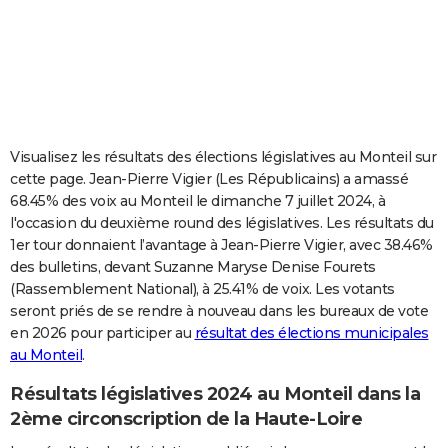
City break
Voyage de noces
Climat
Destinations
Voyage nature
Forum
+
PHOTO
GUIDES D'ACHAT
BONS PLANS
CARTE DE VOEUX
Visualisez les résultats des élections législatives au Monteil sur
cette page. Jean-Pierre Vigier (Les Républicains) a amassé
Carte Bonne année
Carte Pâques
Carte de Noël
Carte Saint-Valentin
Carte d'anniversaire
DICTIONNAIRE
68.45% des voix au Monteil le dimanche 7 juillet 2024, à
l'occasion du deuxième round des législatives. Les résultats du
Biographies
Expressions
Dictionnaire
Citations
Proverbes
PROGRAMME TV
1er tour donnaient l’avantage à Jean-Pierre Vigier, avec 38.46%
des bulletins, devant Suzanne Maryse Denise Fourets
COPAINS D'AVANT
(Rassemblement National), à 25.41% de voix. Les votants
Se connecter
Collèges
Universités
Service militaire
S'inscrire
Lycées
Primaires
Entreprises
Avis de recherche
AVIS DE DÉCÈS
seront priés de se rendre à nouveau dans les bureaux de vote
en 2026 pour participer au
résultat des élections municipales
FORUM
au Monteil
.
Lifestyle
Sport
Television
Cinema
Bricolage
Culture
Auto
Voyage
Résultats législatives 2024 au Monteil dans la
2ème circonscription de la Haute-Loire