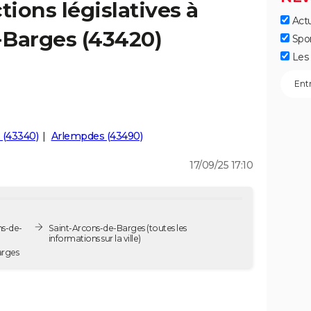
tions législatives à
Actu
-Barges (43420)
Spo
Les 
 (43340)
Arlempdes (43490)
17/09/25 17:10
ns-de-
Saint-Arcons-de-Barges
(toutes les
informations sur la ville)
e-Barges