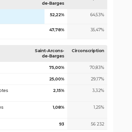
de-Barges
52,22%
64,53%
47,78%
35,47%
Saint-Arcons-
Circonscription
de-Barges
75,00%
70,83%
25,00%
29,17%
otes
2,15%
3,32%
es
1,08%
1,25%
93
56 232