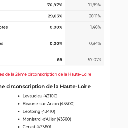
70,97%
71,89%
29,03%
28,11%
otes
0,00%
1,46%
es
0,00%
0,84%
88
57 073
ives de la 2ème circonscription de la Haute-Loire
 circonscription de la Haute-Loire
Lavaudieu (43100)
Beaune-sur-Arzon (43500)
Léotoing (43410)
Monistrol-d'Allier (43580)
Cerzat (43380)