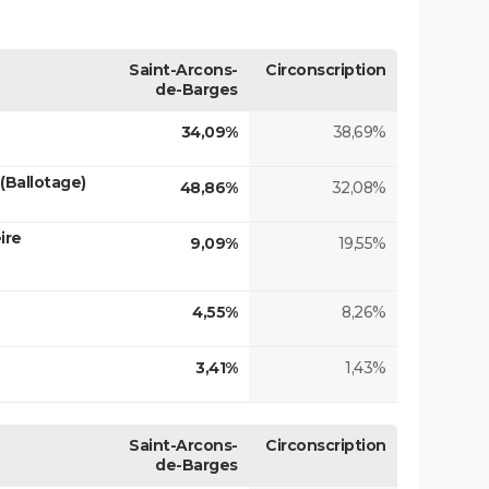
Saint-Arcons-
Circonscription
de-Barges
34,09%
38,69%
(Ballotage)
48,86%
32,08%
ire
9,09%
19,55%
4,55%
8,26%
3,41%
1,43%
Saint-Arcons-
Circonscription
de-Barges