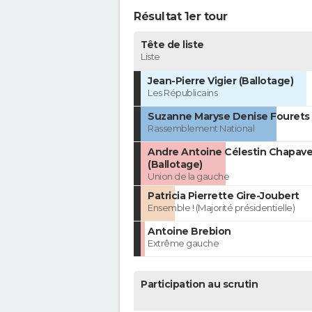
Résultat 1er tour
Tête de liste
Liste
Jean-Pierre Vigier (Ballotage)
Les Républicains
Suzanne Maryse Denise Fourets 
Rassemblement National
Andre Antoine Célestin Chapave
(Ballotage)
Union de la gauche
Patricia Pierrette Gire-Joubert
Ensemble ! (Majorité présidentielle)
Antoine Brebion
Extrême gauche
Participation au scrutin