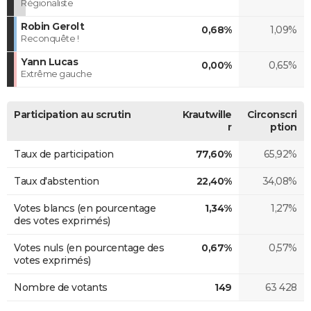
Régionaliste
Robin Gerolt
0,68%
1,09%
Reconquête !
Yann Lucas
0,00%
0,65%
Extrême gauche
Participation au scrutin
Krautwille
Circonscri
r
ption
Taux de participation
77,60%
65,92%
Taux d'abstention
22,40%
34,08%
Votes blancs (en pourcentage
1,34%
1,27%
des votes exprimés)
Votes nuls (en pourcentage des
0,67%
0,57%
votes exprimés)
Nombre de votants
149
63 428