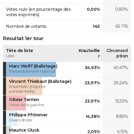
Votes nuls (en pourcentage des
0,00%
0,80%
votes exprimés)
Nombre de votants
145
65 176
Résultat 1er tour
Tête de liste
Krautwille
Circonscri
Liste
r
ption
Marc Wolff (Ballotage)
34,93%
40,47%
Rassemblement National
Vincent Thiebaut (Ballotage)
23,97%
29,24%
Ensemble ! (Majorité
présidentielle)
Olivier Terrien
23,97%
15,55%
Union de la gauche
Philippe Pfrimmer
14,38%
8,85%
Divers droite
Maurice Gluck
2,05%
4,15%