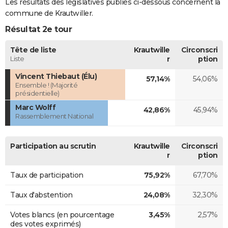
Les résultats des législatives publiés ci-dessous concernent la
commune de Krautwiller.
Résultat 2e tour
Tête de liste
Krautwille
Circonscri
Liste
r
ption
Vincent Thiebaut (Élu)
57,14%
54,06%
Ensemble ! (Majorité
présidentielle)
Marc Wolff
42,86%
45,94%
Rassemblement National
Participation au scrutin
Krautwille
Circonscri
r
ption
Taux de participation
75,92%
67,70%
Taux d'abstention
24,08%
32,30%
Votes blancs (en pourcentage
3,45%
2,57%
des votes exprimés)