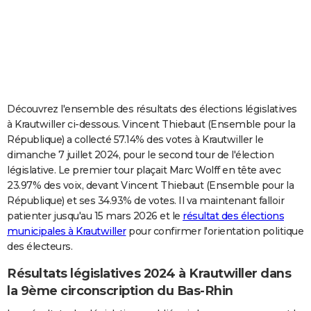
City break
Voyage de noces
Climat
Destinations
Voyage nature
Forum
+
PHOTO
GUIDES D'ACHAT
BONS PLANS
CARTE DE VOEUX
Découvrez l'ensemble des résultats des élections législatives
à Krautwiller ci-dessous. Vincent Thiebaut (Ensemble pour la
Carte Bonne année
Carte Pâques
Carte de Noël
Carte Saint-Valentin
Carte d'anniversaire
DICTIONNAIRE
République) a collecté 57.14% des votes à Krautwiller le
dimanche 7 juillet 2024, pour le second tour de l'élection
Biographies
Expressions
Dictionnaire
Citations
Proverbes
PROGRAMME TV
législative. Le premier tour plaçait Marc Wolff en tête avec
23.97% des voix, devant Vincent Thiebaut (Ensemble pour la
COPAINS D'AVANT
République) et ses 34.93% de votes. Il va maintenant falloir
Se connecter
Collèges
Universités
Service militaire
S'inscrire
Lycées
Primaires
Entreprises
Avis de recherche
AVIS DE DÉCÈS
patienter jusqu'au 15 mars 2026 et le
résultat des élections
municipales à Krautwiller
pour confirmer l'orientation politique
FORUM
des électeurs.
Lifestyle
Sport
Television
Cinema
Bricolage
Culture
Auto
Voyage
Résultats législatives 2024 à Krautwiller dans
la 9ème circonscription du Bas-Rhin