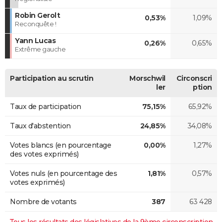
Robin Gerolt
0,53%
1,09%
Reconquête !
Yann Lucas
0,26%
0,65%
Extrême gauche
Participation au scrutin
Morschwil
Circonscri
ler
ption
Taux de participation
75,15%
65,92%
Taux d'abstention
24,85%
34,08%
Votes blancs (en pourcentage
0,00%
1,27%
des votes exprimés)
Votes nuls (en pourcentage des
1,81%
0,57%
votes exprimés)
Nombre de votants
387
63 428
Tous les résultats des législatives de la 9ème circonscription