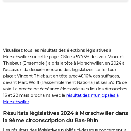
City break
Voyage de noces
Climat
Destinations
Voyage nature
Forum
+
PHOTO
GUIDES D'ACHAT
BONS PLANS
CARTE DE VOEUX
Visualisez tous les résultats des élections législatives à
Carte Bonne année
Carte Pâques
Carte de Noël
Carte Saint-Valentin
Carte d'anniversaire
DICTIONNAIRE
Morschwiller sur cette page. Grâce à 57.75% des voix, Vincent
Thiebaut (Ensemble !) a pris la tête à Morschwiller, en 2024 à
Biographies
Expressions
Dictionnaire
Citations
Proverbes
PROGRAMME TV
l'occasion du deuxième round des législatives. Le 1er tour
plaçait Vincent Thiebaut en tête avec 48.16% des suffrages,
COPAINS D'AVANT
devant Marc Wolff (Rassemblement National) et ses 37.11% de
voix. La prochaine échéance électorale aura lieu les dimanches
Se connecter
Collèges
Universités
Service militaire
S'inscrire
Lycées
Primaires
Entreprises
Avis de recherche
AVIS DE DÉCÈS
15 et 22 mars prochains avec le
résultat des municipales à
Morschwiller
.
FORUM
Lifestyle
Sport
Television
Cinema
Bricolage
Culture
Auto
Voyage
Résultats législatives 2024 à Morschwiller dans
la 9ème circonscription du Bas-Rhin
Les résultats des législatives publiés ci-dessous concernent la