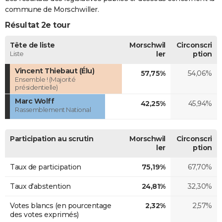
commune de Morschwiller.
Résultat 2e tour
Tête de liste
Morschwil
Circonscri
Liste
ler
ption
Vincent Thiebaut (Élu)
57,75%
54,06%
Ensemble ! (Majorité
présidentielle)
Marc Wolff
42,25%
45,94%
Rassemblement National
Participation au scrutin
Morschwil
Circonscri
ler
ption
Taux de participation
75,19%
67,70%
Taux d'abstention
24,81%
32,30%
Votes blancs (en pourcentage
2,32%
2,57%
des votes exprimés)