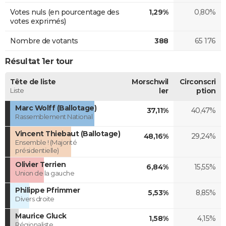
Votes nuls (en pourcentage des
1,29%
0,80%
votes exprimés)
Nombre de votants
388
65 176
Résultat 1er tour
Tête de liste
Morschwil
Circonscri
Liste
ler
ption
Marc Wolff (Ballotage)
37,11%
40,47%
Rassemblement National
Vincent Thiebaut (Ballotage)
48,16%
29,24%
Ensemble ! (Majorité
présidentielle)
Olivier Terrien
6,84%
15,55%
Union de la gauche
Philippe Pfrimmer
5,53%
8,85%
Divers droite
Maurice Gluck
1,58%
4,15%
Régionaliste