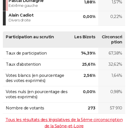
Pascal Dufraigne
1,88%
1,57%
Extrême gauche
Alain Cadiot
0,00%
0,22%
Divers droite
Participation au scrutin
Les Bizots
Circonscri
ption
Taux de participation
74,39%
67,38%
Taux d'abstention
25,61%
32,62%
Votes blancs (en pourcentage
2,56%
1,64%
des votes exprimés)
Votes nuls (en pourcentage des
0,00%
0,98%
votes exprimés)
Nombre de votants
273
57 910
Tous les résultats des législatives de la 5ème circonscription
de la Saône-et-Loire