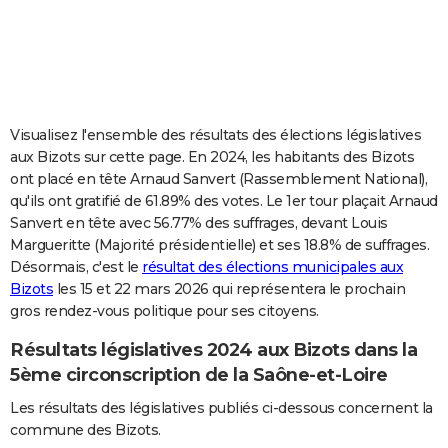
City break
Voyage de noces
Climat
Destinations
Voyage nature
Forum
+
PHOTO
GUIDES D'ACHAT
BONS PLANS
Visualisez l'ensemble des résultats des élections législatives
CARTE DE VOEUX
aux Bizots sur cette page. En 2024, les habitants des Bizots
ont placé en tête Arnaud Sanvert (Rassemblement National),
Carte Bonne année
Carte Pâques
Carte de Noël
Carte Saint-Valentin
Carte d'anniversaire
DICTIONNAIRE
qu'ils ont gratifié de 61.89% des votes. Le 1er tour plaçait Arnaud
Sanvert en tête avec 56.77% des suffrages, devant Louis
Biographies
Expressions
Dictionnaire
Citations
Proverbes
PROGRAMME TV
Margueritte (Majorité présidentielle) et ses 18.8% de suffrages.
Désormais, c'est le
résultat des élections municipales aux
COPAINS D'AVANT
Bizots
les 15 et 22 mars 2026 qui représentera le prochain
Se connecter
Collèges
Universités
Service militaire
S'inscrire
Lycées
Primaires
Entreprises
Avis de recherche
AVIS DE DÉCÈS
gros rendez-vous politique pour ses citoyens.
Résultats législatives 2024 aux Bizots dans la
FORUM
5ème circonscription de la Saône-et-Loire
Lifestyle
Sport
Television
Cinema
Bricolage
Culture
Auto
Voyage
Les résultats des législatives publiés ci-dessous concernent la
commune des Bizots.