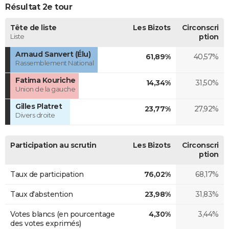
Résultat 2e tour
Tête de liste
Les Bizots
Circonscri
Liste
ption
Arnaud Sanvert (Élu)
61,89%
40,57%
Rassemblement National
Fatima Kouriche
14,34%
31,50%
Union de la gauche
Gilles Platret
23,77%
27,92%
Divers droite
Participation au scrutin
Les Bizots
Circonscri
ption
Taux de participation
76,02%
68,17%
Taux d'abstention
23,98%
31,83%
Votes blancs (en pourcentage
4,30%
3,44%
des votes exprimés)