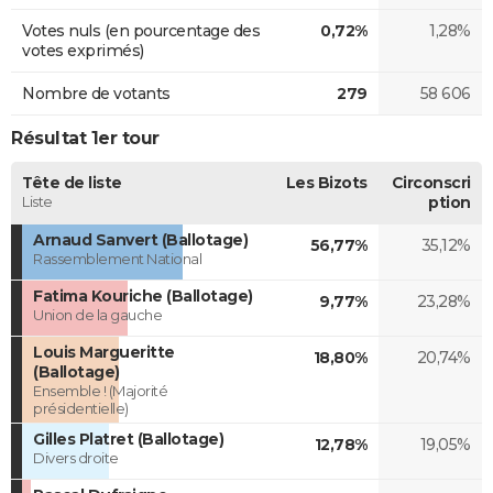
Votes nuls (en pourcentage des
0,72%
1,28%
votes exprimés)
Nombre de votants
279
58 606
Résultat 1er tour
Tête de liste
Les Bizots
Circonscri
Liste
ption
Arnaud Sanvert (Ballotage)
56,77%
35,12%
Rassemblement National
Fatima Kouriche (Ballotage)
9,77%
23,28%
Union de la gauche
Louis Margueritte
18,80%
20,74%
(Ballotage)
Ensemble ! (Majorité
présidentielle)
Gilles Platret (Ballotage)
12,78%
19,05%
Divers droite