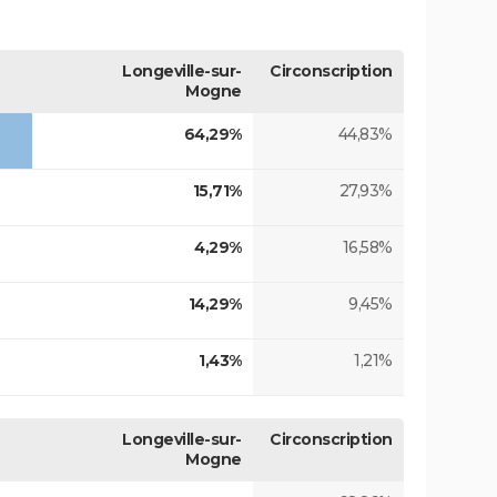
Longeville-sur-
Circonscription
Mogne
64,29%
44,83%
15,71%
27,93%
4,29%
16,58%
14,29%
9,45%
1,43%
1,21%
Longeville-sur-
Circonscription
Mogne