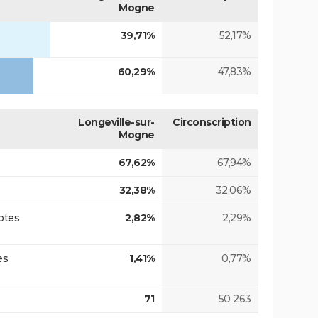
Mogne
39,71%
52,17%
60,29%
47,83%
Longeville-sur-
Circonscription
Mogne
67,62%
67,94%
32,38%
32,06%
otes
2,82%
2,29%
es
1,41%
0,77%
71
50 263