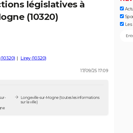
tions législatives à
Actu
Mogne (10320)
Spo
Les 
(10320)
Lirey (10320)
17/09/25 17:09
sur-
Longeville-sur-Mogne
(toutes les informations
sur la ville)
Mogne