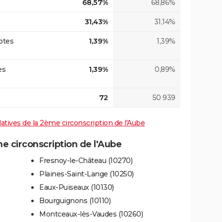
68,57%
68,86%
31,43%
31,14%
otes
1,39%
1,39%
es
1,39%
0,89%
72
50 939
slatives de la 2ème circonscription de l'Aube
 circonscription de l'Aube
Fresnoy-le-Château (10270)
Plaines-Saint-Lange (10250)
Eaux-Puiseaux (10130)
Bourguignons (10110)
Montceaux-lès-Vaudes (10260)