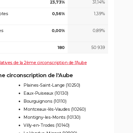
23,73%
31,14%
otes
0,56%
1,39%
es
0,00%
0,89%
180
50 939
slatives de la 2ème circonscription de l'Aube
 circonscription de l'Aube
Plaines-Saint-Lange (10250)
Eaux-Puiseaux (10130)
Bourguignons (10110)
Montceaux-lès-Vaudes (10260)
Montigny-les-Monts (10130)
Villy-en-Trodes (10140)