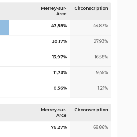
Merrey-sur-
Circonscription
Arce
43,58%
44,83%
30,17%
27,93%
13,97%
16,58%
11,73%
9,45%
0,56%
1,21%
Merrey-sur-
Circonscription
Arce
76,27%
68,86%