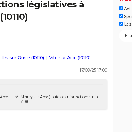
tions législatives à
Actu
(10110)
Spo
Les 
lles-sur-Ource (10110)
Ville-sur-Arce (10110)
17/09/25 17:09
-Arce
Merrey-sur-Arce
(toutes les informations sur la
ville)