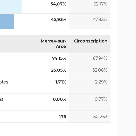
54,07%
52,17%
45,93%
47,83%
Merrey-sur-
Circonscription
Arce
74,15%
67,94%
25,85%
32,06%
otes
1,71%
2,29%
es
0,00%
0,77%
175
50 263