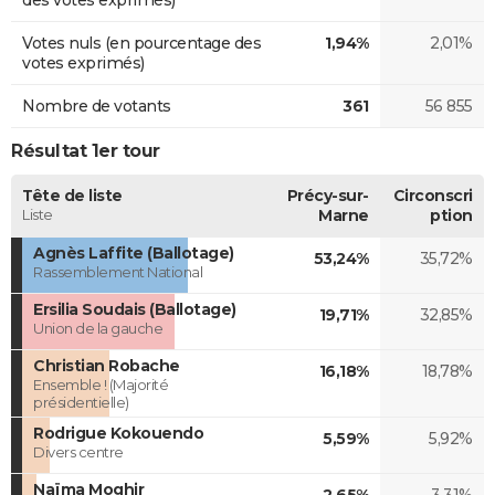
Votes nuls (en pourcentage des
1,94%
2,01%
votes exprimés)
Nombre de votants
361
56 855
Résultat 1er tour
Tête de liste
Précy-sur-
Circonscri
Liste
Marne
ption
Agnès Laffite (Ballotage)
53,24%
35,72%
Rassemblement National
Ersilia Soudais (Ballotage)
19,71%
32,85%
Union de la gauche
Christian Robache
16,18%
18,78%
Ensemble ! (Majorité
présidentielle)
Rodrigue Kokouendo
5,59%
5,92%
Divers centre
Naïma Moghir
2,65%
3,31%