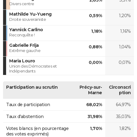
Divers centre
Mathilde Yu-Yueng
0,59%
1,20%
Droite souverainiste
Yannick Carlino
1,18%
1,16%
Reconquête !
Gabrielle Frija
0,88%
1,04%
Extrême gauche
Maria Louro
0,00%
0,01%
Union des Démocrates et
Indépendants
Participation au scrutin
Précy-sur-
Circonscri
Marne
ption
Taux de participation
68,02%
64,97%
Taux d'abstention
31,98%
35,03%
Votes blancs (en pourcentage
1,70%
1,82%
des votes exprimés)