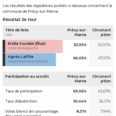
Les résultats des législatives publiés ci-dessous concernent la
commune de Précy-sur-Marne.
Résultat 2e tour
Tête de liste
Précy-sur-
Circonscri
Liste
Marne
ption
Ersilia Soudais (Élue)
33,95%
53,00%
Union de la gauche
Agnès Laffite
66,05%
47,00%
Rassemblement National
Participation au scrutin
Précy-sur-
Circonscri
Marne
ption
Taux de participation
69,56%
63,69%
Taux d'abstention
30,44%
36,31%
Votes blancs (en pourcentage
8,31%
7,94%
des votes exprimés)