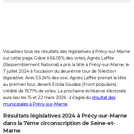
City break
Voyage de noces
Climat
Destinations
Voyage nature
Forum
+
PHOTO
GUIDES D'ACHAT
BONS PLANS
CARTE DE VOEUX
Visualisez tous les résultats des législatives à Précy-sur-Marne
Carte Bonne année
Carte Pâques
Carte de Noël
Carte Saint-Valentin
Carte d'anniversaire
DICTIONNAIRE
sur cette page. Grâce à 66.05% des votes, Agnès Laffite
(Rassemblement National) a pris la tête à Précy-sur-Marne, le
Biographies
Expressions
Dictionnaire
Citations
Proverbes
PROGRAMME TV
7 juillet 2024 à l'occasion du deuxième tour de l'élection
législative. Avec 53.24% des voix, Agnès Laffite prenait la tête
COPAINS D'AVANT
au premier tour, devant Ersilia Soudais (Front populaire),
crédité de 19.71% de votes. La prochaine échéance électorale
Se connecter
Collèges
Universités
Service militaire
S'inscrire
Lycées
Primaires
Entreprises
Avis de recherche
AVIS DE DÉCÈS
aura lieu les 15 et 22 mars 2026 : il s'agira du
résultat des
municipales à Précy-sur-Marne
.
FORUM
Lifestyle
Sport
Television
Cinema
Bricolage
Culture
Auto
Voyage
Résultats législatives 2024 à Précy-sur-Marne
dans la 7ème circonscription de Seine-et-
Marne