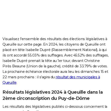
City break
Voyage de noces
Climat
Destinations
Voyage nature
Forum
+
PHOTO
GUIDES D'ACHAT
BONS PLANS
CARTE DE VOEUX
Visualisez l'ensemble des résultats des élections législatives à
Queuille sur cette page. En 2024, les citoyens de Queuille ont
Carte Bonne année
Carte Pâques
Carte de Noël
Carte Saint-Valentin
Carte d'anniversaire
DICTIONNAIRE
placé en tête Isabelle Dupré (Rassemblement National), à qui
ils ont accordé 55.03% des suffrages. Avec 45.52% des suffrages,
Biographies
Expressions
Dictionnaire
Citations
Proverbes
PROGRAMME TV
Isabelle Dupré prenait la tête au 1er tour, devant Christine
Pirès Beaune (Union de la gauche), crédité de 33.79% de votes.
COPAINS D'AVANT
La prochaine échéance électorale aura lieu les dimanches 15 et
Se connecter
Collèges
Universités
Service militaire
S'inscrire
Lycées
Primaires
Entreprises
Avis de recherche
AVIS DE DÉCÈS
22 mars prochains : il s'agira du
résultat des municipales à
Queuille
.
FORUM
Résultats législatives 2024 à Queuille dans la
Lifestyle
Sport
Television
Cinema
Bricolage
Culture
Auto
Voyage
2ème circonscription du Puy-de-Dôme
Les résultats des législatives publiés ci-dessous concernent la