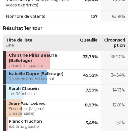
votes exprimés)
Nombre de votants
157
65 905
Résultat 1er tour
Tête de liste
Queuille
Circonscri
Liste
ption
Christine Pirès Beaune
33,79%
36,20%
(Ballotage)
Union de la gauche
Isabelle Dupré (Ballotage)
45,52%
34,34%
Rassemblement National
Sarah Chauvin
7,59%
14,13%
Les Républicains
Jean-Paul Lebrec
8,97%
12,81%
Ensemble ! (Majorité
présidentielle)
Franck Truchon
3,45%
1,51%
Extrême gauche