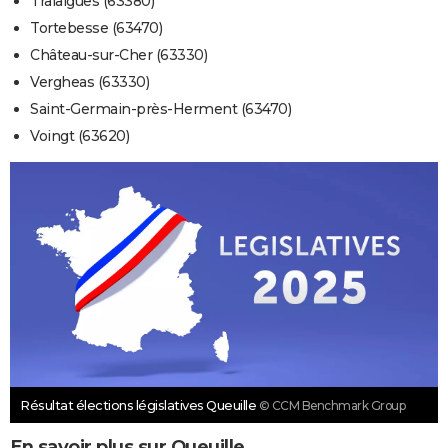
Tralaigues (63380)
Tortebesse (63470)
Château-sur-Cher (63330)
Vergheas (63330)
Saint-Germain-près-Herment (63470)
Voingt (63620)
Résultat élections législatives Queuille
© CCM Benchmark Group
En savoir plus sur Queuille