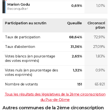
Marion Godu
0,69%
1,01%
Reconquête !
Participation au scrutin
Queuille
Circonscri
ption
Taux de participation
68,64%
72,91%
Taux d'abstention
31,36%
27,09%
Votes blancs (en pourcentage
2,65%
1,83%
des votes exprimés)
Votes nuls (en pourcentage des
1,32%
0,91%
votes exprimés)
Nombre de votants
151
65 821
Tous les résultats des législatives de la 2ème circonscription
du Puy-de-Dôme
Autres communes de la 2ème circonscription