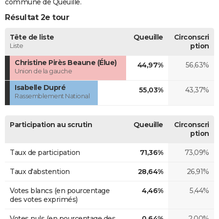
commune de Queuille.
Résultat 2e tour
Tête de liste
Queuille
Circonscri
Liste
ption
Christine Pirès Beaune (Élue)
44,97%
56,63%
Union de la gauche
Isabelle Dupré
55,03%
43,37%
Rassemblement National
Participation au scrutin
Queuille
Circonscri
ption
Taux de participation
71,36%
73,09%
Taux d'abstention
28,64%
26,91%
Votes blancs (en pourcentage
4,46%
5,44%
des votes exprimés)
Votes nuls (en pourcentage des
0,64%
2,00%