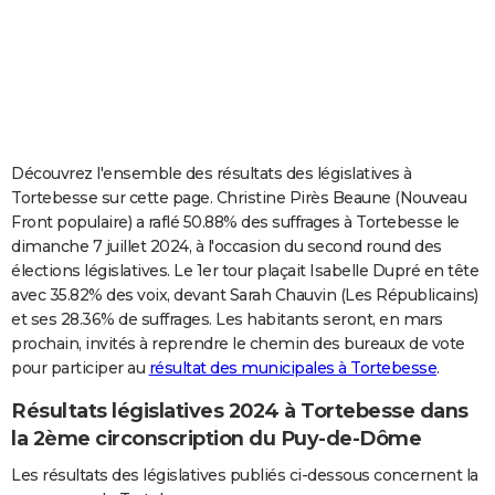
City break
Voyage de noces
Climat
Destinations
Voyage nature
Forum
+
PHOTO
GUIDES D'ACHAT
BONS PLANS
CARTE DE VOEUX
Découvrez l'ensemble des résultats des législatives à
Tortebesse sur cette page. Christine Pirès Beaune (Nouveau
Carte Bonne année
Carte Pâques
Carte de Noël
Carte Saint-Valentin
Carte d'anniversaire
DICTIONNAIRE
Front populaire) a raflé 50.88% des suffrages à Tortebesse le
dimanche 7 juillet 2024, à l'occasion du second round des
Biographies
Expressions
Dictionnaire
Citations
Proverbes
PROGRAMME TV
élections législatives. Le 1er tour plaçait Isabelle Dupré en tête
avec 35.82% des voix, devant Sarah Chauvin (Les Républicains)
COPAINS D'AVANT
et ses 28.36% de suffrages. Les habitants seront, en mars
Se connecter
Collèges
Universités
Service militaire
S'inscrire
Lycées
Primaires
Entreprises
Avis de recherche
AVIS DE DÉCÈS
prochain, invités à reprendre le chemin des bureaux de vote
pour participer au
résultat des municipales à Tortebesse
.
FORUM
Résultats législatives 2024 à Tortebesse dans
Lifestyle
Sport
Television
Cinema
Bricolage
Culture
Auto
Voyage
la 2ème circonscription du Puy-de-Dôme
Les résultats des législatives publiés ci-dessous concernent la