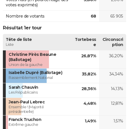
votes exprimés)
Nombre de votants
68
65 905
Résultat 1er tour
Tête de liste
Tortebess
Circonscri
Liste
e
ption
Christine Pirès Beaune
26,87%
36,20%
(Ballotage)
Union de la gauche
Isabelle Dupré (Ballotage)
35,82%
34,34%
Rassemblement National
Sarah Chauvin
28,36%
14,13%
Les Républicains
Jean-Paul Lebrec
4,48%
12,81%
Ensemble ! (Majorité
présidentielle)
Franck Truchon
1,49%
1,51%
Extrême gauche