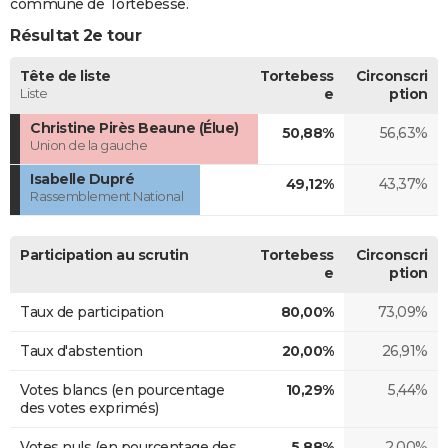
commune de Tortebesse.
Résultat 2e tour
Tête de liste
Tortebess
Circonscri
Liste
e
ption
Christine Pirès Beaune (Élue)
50,88%
56,63%
Union de la gauche
Isabelle Dupré
49,12%
43,37%
Rassemblement National
Participation au scrutin
Tortebess
Circonscri
e
ption
Taux de participation
80,00%
73,09%
Taux d'abstention
20,00%
26,91%
Votes blancs (en pourcentage
10,29%
5,44%
des votes exprimés)
Votes nuls (en pourcentage des
5,88%
2,00%