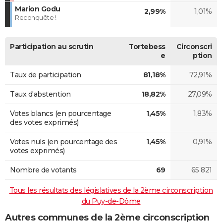
Marion Godu
2,99%
1,01%
Reconquête !
Participation au scrutin
Tortebess
Circonscri
e
ption
Taux de participation
81,18%
72,91%
Taux d'abstention
18,82%
27,09%
Votes blancs (en pourcentage
1,45%
1,83%
des votes exprimés)
Votes nuls (en pourcentage des
1,45%
0,91%
votes exprimés)
Nombre de votants
69
65 821
Tous les résultats des législatives de la 2ème circonscription
du Puy-de-Dôme
Autres communes de la 2ème circonscription