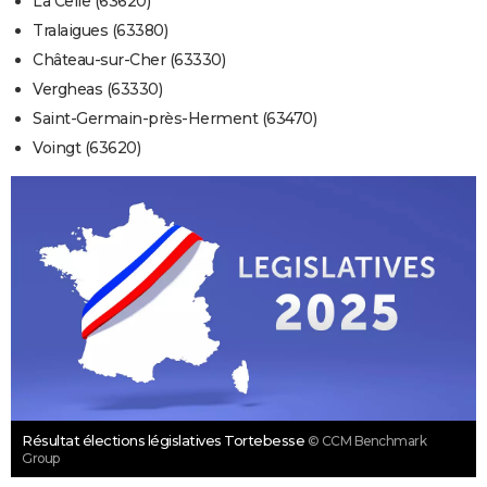
La Celle (63620)
Tralaigues (63380)
Château-sur-Cher (63330)
Vergheas (63330)
Saint-Germain-près-Herment (63470)
Voingt (63620)
Résultat élections législatives Tortebesse
© CCM Benchmark
Group