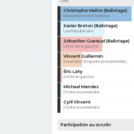
Liste
Christophe Maître (Ballotage)
Rassemblement National
Xavier Breton (Ballotage)
Les Républicains
Sébastien Gueraud (Ballotage)
Union de la gauche
Vincent Guillermin
Ensemble ! (Majorité présidentielle)
Éric Lahy
Extrême gauche
Michael Mendes
Droite souverainiste
Cyril Vincent
Droite souverainiste
Participation au scrutin