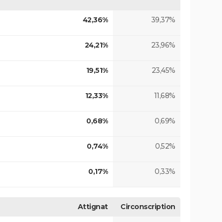
42,36%
39,37%
24,21%
23,96%
19,51%
23,45%
12,33%
11,68%
0,68%
0,69%
0,74%
0,52%
0,17%
0,33%
Attignat
Circonscription