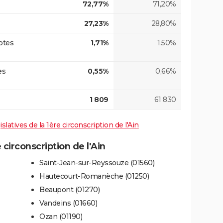
72,77%
71,20%
27,23%
28,80%
otes
1,71%
1,50%
es
0,55%
0,66%
1 809
61 830
islatives de la 1ère circonscription de l'Ain
circonscription de l'Ain
Saint-Jean-sur-Reyssouze (01560)
Hautecourt-Romanèche (01250)
Beaupont (01270)
Vandeins (01660)
Ozan (01190)