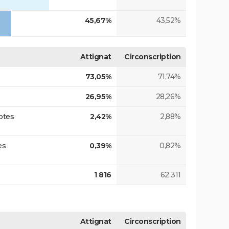
45,67%
43,52%
Attignat
Circonscription
73,05%
71,74%
26,95%
28,26%
otes
2,42%
2,88%
es
0,39%
0,82%
1 816
62 311
Attignat
Circonscription