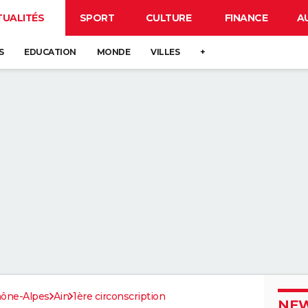
TUALITÉS
SPORT
CULTURE
FINANCE
A
S
EDUCATION
MONDE
VILLES
+
ône-Alpes
Ain
1ère circonscription
NEW