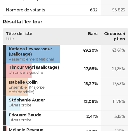
Nombre de votants
632
53 825
Résultat 1er tour
Tête de liste
Barc
Circonscri
Liste
ption
Katiana Levavasseur
49,20%
43,61%
(Ballotage)
Rassemblement National
Timour Veyri (Ballotage)
17,85%
21,25%
Union de la gauche
Isabelle Collin
15,27%
17,53%
Ensemble ! (Majorité
présidentielle)
Stéphanie Auger
12,06%
11,78%
Divers droite
Edouard Baude
2,41%
3,15%
Divers droite
Mélanie Peyraud