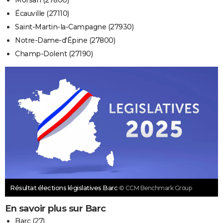
Morsan (27800)
Écauville (27110)
Saint-Martin-la-Campagne (27930)
Notre-Dame-d'Épine (27800)
Champ-Dolent (27190)
Résultat élections législatives Barc
© CCM Benchmark Group
En savoir plus sur Barc
Barc (27)