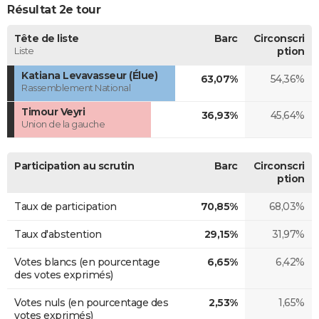
Résultat 2e tour
Tête de liste
Barc
Circonscri
Liste
ption
Katiana Levavasseur (Élue)
63,07%
54,36%
Rassemblement National
Timour Veyri
36,93%
45,64%
Union de la gauche
Participation au scrutin
Barc
Circonscri
ption
Taux de participation
70,85%
68,03%
Taux d'abstention
29,15%
31,97%
Votes blancs (en pourcentage
6,65%
6,42%
des votes exprimés)
Votes nuls (en pourcentage des
2,53%
1,65%
votes exprimés)