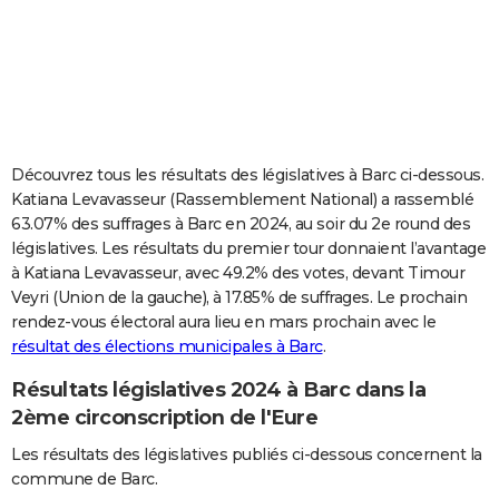
City break
Voyage de noces
Climat
Destinations
Voyage nature
Forum
+
PHOTO
GUIDES D'ACHAT
BONS PLANS
CARTE DE VOEUX
Découvrez tous les résultats des législatives à Barc ci-dessous.
Katiana Levavasseur (Rassemblement National) a rassemblé
Carte Bonne année
Carte Pâques
Carte de Noël
Carte Saint-Valentin
Carte d'anniversaire
DICTIONNAIRE
63.07% des suffrages à Barc en 2024, au soir du 2e round des
législatives. Les résultats du premier tour donnaient l’avantage
Biographies
Expressions
Dictionnaire
Citations
Proverbes
PROGRAMME TV
à Katiana Levavasseur, avec 49.2% des votes, devant Timour
Veyri (Union de la gauche), à 17.85% de suffrages. Le prochain
COPAINS D'AVANT
rendez-vous électoral aura lieu en mars prochain avec le
Se connecter
Collèges
Universités
Service militaire
S'inscrire
Lycées
Primaires
Entreprises
Avis de recherche
AVIS DE DÉCÈS
résultat des élections municipales à Barc
.
Résultats législatives 2024 à Barc dans la
FORUM
2ème circonscription de l'Eure
Lifestyle
Sport
Television
Cinema
Bricolage
Culture
Auto
Voyage
Les résultats des législatives publiés ci-dessous concernent la
commune de Barc.