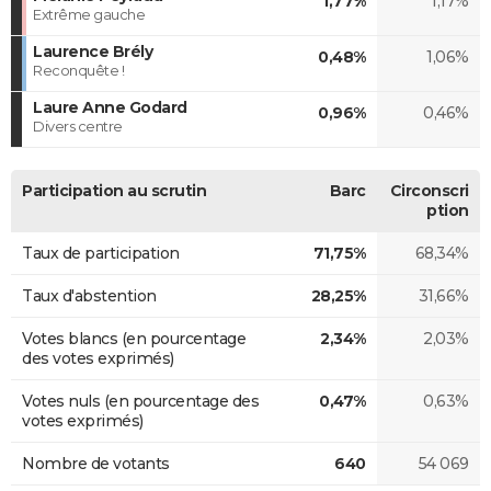
1,77%
1,17%
Extrême gauche
Laurence Brély
0,48%
1,06%
Reconquête !
Laure Anne Godard
0,96%
0,46%
Divers centre
Participation au scrutin
Barc
Circonscri
ption
Taux de participation
71,75%
68,34%
Taux d'abstention
28,25%
31,66%
Votes blancs (en pourcentage
2,34%
2,03%
des votes exprimés)
Votes nuls (en pourcentage des
0,47%
0,63%
votes exprimés)
Nombre de votants
640
54 069