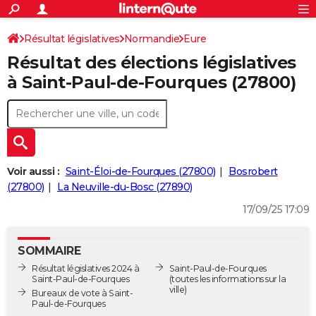
ACTUALITÉS
Connexion
S'inscrire
Résultat législatives
Normandie
Eure
Rechercher
Société
Education
Villes
Politique
Faits Divers
Monde
+
SPORT
Résultat des élections législatives
2ème circonscription
Football
Cyclisme
Forum
Coupe du monde 2026
Tennis
Rugby
CULTURE
à Saint-Paul-de-Fourques (27800)
TNT
Cinéma
Musique
Programme TV
Streaming
Sorties cinéma
+
FINANCE
Impôts
Immobilier
Banque
Crédit
Retraite
Epargne
Risques naturels par ville
Assurance
AUTO
Réserver un essai
Berlines
Forum auto
Essais
Citadines
SUV
+
HIGH-TECH
Voir aussi :
Saint-Éloi-de-Fourques (27800)
Bosrobert
Meilleur smartphone
Ordinateurs
Guide high-tech
Mobiles
Internet
Jeux vidéo
+
(27800)
La Neuville-du-Bosc (27890)
BRICOLAGE
17/09/25 17:09
Aménagement intérieur
Cuisine
Jardinage
+
Forum
Extérieur
Salle de bains
Rangement
WEEK-END
Escapades
Expositions
Week-end nature
Guides de France
Patrimoine
Musées
+
LIFESTYLE
SOMMAIRE
Résultat législatives 2024 à
Saint-Paul-de-Fourques
Bien-être
Mode
+
Art de vivre
Loisirs
Modes de vie
SANTE
Saint-Paul-de-Fourques
(toutes les informations sur la
ville)
Bureaux de vote à Saint-
Guide de la santé
Médicaments
+
Alimentation
Maladies
Sommeil
Paul-de-Fourques
VOYAGE