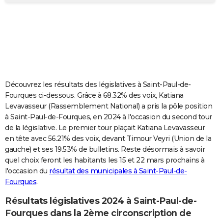
City break
Voyage de noces
Climat
Destinations
Voyage nature
Forum
+
PHOTO
GUIDES D'ACHAT
BONS PLANS
CARTE DE VOEUX
Découvrez les résultats des législatives à Saint-Paul-de-
Carte Bonne année
Carte Pâques
Carte de Noël
Carte Saint-Valentin
Carte d'anniversaire
DICTIONNAIRE
Fourques ci-dessous. Grâce à 68.32% des voix, Katiana
Levavasseur (Rassemblement National) a pris la pôle position
Biographies
Expressions
Dictionnaire
Citations
Proverbes
PROGRAMME TV
à Saint-Paul-de-Fourques, en 2024 à l'occasion du second tour
de la législative. Le premier tour plaçait Katiana Levavasseur
COPAINS D'AVANT
en tête avec 56.21% des voix, devant Timour Veyri (Union de la
gauche) et ses 19.53% de bulletins. Reste désormais à savoir
Se connecter
Collèges
Universités
Service militaire
S'inscrire
Lycées
Primaires
Entreprises
Avis de recherche
AVIS DE DÉCÈS
quel choix feront les habitants les 15 et 22 mars prochains à
l'occasion du
résultat des municipales à Saint-Paul-de-
FORUM
Fourques
.
Lifestyle
Sport
Television
Cinema
Bricolage
Culture
Auto
Voyage
Résultats législatives 2024 à Saint-Paul-de-
Fourques dans la 2ème circonscription de