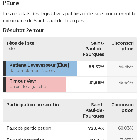
l'Eure
Les résultats des législatives publiés ci-dessous concernent la
commune de Saint-Paul-de-Fourques.
Résultat 2e tour
Tête de liste
Saint-
Circonscri
Liste
Paul-de-
ption
Fourques
Katiana Levavasseur (Élue)
68,32%
54,36%
Rassemblement National
Timour Veyri
31,68%
45,64%
Union de la gauche
Participation au scrutin
Saint-
Circonscri
Paul-de-
ption
Fourques
Taux de participation
72,84%
68,03%