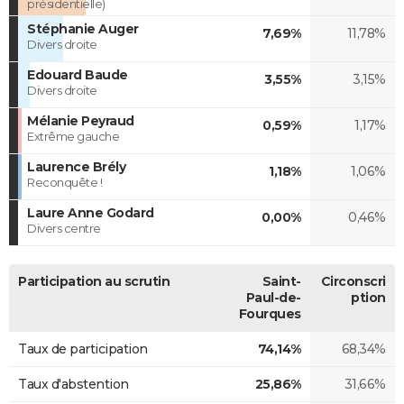
présidentielle)
Stéphanie Auger
7,69%
11,78%
Divers droite
Edouard Baude
3,55%
3,15%
Divers droite
Mélanie Peyraud
0,59%
1,17%
Extrême gauche
Laurence Brély
1,18%
1,06%
Reconquête !
Laure Anne Godard
0,00%
0,46%
Divers centre
Participation au scrutin
Saint-
Circonscri
Paul-de-
ption
Fourques
Taux de participation
74,14%
68,34%
Taux d'abstention
25,86%
31,66%