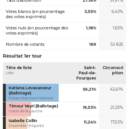
Taux d'abstention
27,16%
31,97%
Votes blancs (en pourcentage
3,55%
6,42%
des votes exprimés)
Votes nuls (en pourcentage des
1,18%
1,65%
votes exprimés)
Nombre de votants
169
53 825
Résultat 1er tour
Tête de liste
Saint-
Circonscri
Liste
Paul-de-
ption
Fourques
Katiana Levavasseur
56,21%
43,61%
(Ballotage)
Rassemblement National
Timour Veyri (Ballotage)
19,53%
21,25%
Union de la gauche
Isabelle Collin
11,24%
17,53%
Ensemble ! (Majorité