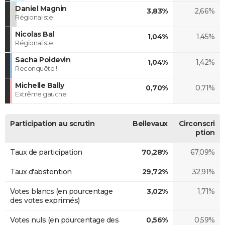
Daniel Magnin
3,83%
2,66%
Régionaliste
Nicolas Bal
1,04%
1,45%
Régionaliste
Sacha Poidevin
1,04%
1,42%
Reconquête !
Michelle Bally
0,70%
0,71%
Extrême gauche
Participation au scrutin
Bellevaux
Circonscri
ption
Taux de participation
70,28%
67,09%
Taux d'abstention
29,72%
32,91%
Votes blancs (en pourcentage
3,02%
1,71%
des votes exprimés)
Votes nuls (en pourcentage des
0,56%
0,59%