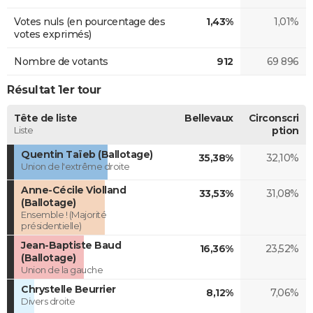
Votes nuls (en pourcentage des
1,43%
1,01%
votes exprimés)
Nombre de votants
912
69 896
Résultat 1er tour
Tête de liste
Bellevaux
Circonscri
Liste
ption
Quentin Taïeb (Ballotage)
35,38%
32,10%
Union de l'extrême droite
Anne-Cécile Violland
33,53%
31,08%
(Ballotage)
Ensemble ! (Majorité
présidentielle)
Jean-Baptiste Baud
16,36%
23,52%
(Ballotage)
Union de la gauche
Chrystelle Beurrier
8,12%
7,06%
Divers droite