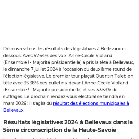
City break
Voyage de noces
Climat
Destinations
Voyage nature
Forum
+
PHOTO
GUIDES D'ACHAT
BONS PLANS
CARTE DE VOEUX
Découvrez tous les résultats des législatives à Bellevaux ci-
dessous. Avec 57.64% des voix, Anne-Cécile Violland
Carte Bonne année
Carte Pâques
Carte de Noël
Carte Saint-Valentin
Carte d'anniversaire
DICTIONNAIRE
(Ensemble ! - Majorité présidentielle) a pris la tête à Bellevaux,
le dimanche 7 juillet 2024 à l'occasion du deuxième round de
Biographies
Expressions
Dictionnaire
Citations
Proverbes
PROGRAMME TV
l'élection législative. Le premier tour plaçait Quentin Taïeb en
tête avec 35.38% des bulletins, devant Anne-Cécile Violland
COPAINS D'AVANT
(Ensemble ! - Majorité présidentielle) et ses 33.53% de
Se connecter
Collèges
Universités
Service militaire
S'inscrire
Lycées
Primaires
Entreprises
Avis de recherche
AVIS DE DÉCÈS
suffrages. Le prochain rendez-vous électoral se tiendra en
mars 2026 : il s'agira du
résultat des élections municipales à
FORUM
Bellevaux
.
Lifestyle
Sport
Television
Cinema
Bricolage
Culture
Auto
Voyage
Résultats législatives 2024 à Bellevaux dans la
5ème circonscription de la Haute-Savoie