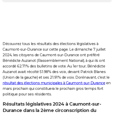
City break
Voyage de noces
Climat
Destinations
Voyage nature
Forum
+
PHOTO
GUIDES D'ACHAT
BONS PLANS
CARTE DE VOEUX
Découvrez tous les résultats des élections législatives à
Carte Bonne année
Carte Pâques
Carte de Noël
Carte Saint-Valentin
Carte d'anniversaire
DICTIONNAIRE
Caumont-sur-Durance sur cette page. Le dimanche 7 juillet
2024, les citoyens de Caumont-sur-Durance ont préféré
Biographies
Expressions
Dictionnaire
Citations
Proverbes
PROGRAMME TV
Bénédicte Auzanot (Rassemblement National), à qui ils ont
accordé 62.71% des bulletins de vote. Au 1er tour, Bénédicte
COPAINS D'AVANT
Auzanot avait récolté 51.98% des voix, devant Patrick Blanes
(Union de la gauche) et ses 21.91% de voix. Dorénavant, c'est le
Se connecter
Collèges
Universités
Service militaire
S'inscrire
Lycées
Primaires
Entreprises
Avis de recherche
AVIS DE DÉCÈS
résultat des élections municipales à Caumont-sur-Durance
en
mars prochain qui constituera le prochain gros temps fort
FORUM
politique pour ses résidents.
Lifestyle
Sport
Television
Cinema
Bricolage
Culture
Auto
Voyage
Résultats législatives 2024 à Caumont-sur-
Durance dans la 2ème circonscription du