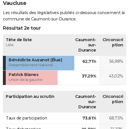
Vaucluse
Les résultats des législatives publiés ci-dessous concernent la
commune de Caumont-sur-Durance.
Résultat 2e tour
Tête de liste
Caumont-
Circonscri
Liste
sur-
ption
Durance
Bénédicte Auzanot (Élue)
62,71%
56,98%
Rassemblement National
Patrick Blanes
37,29%
43,02%
Union de la gauche
Participation au scrutin
Caumont-
Circonscri
sur-
ption
Durance
Taux de participation
73,61%
68,73%