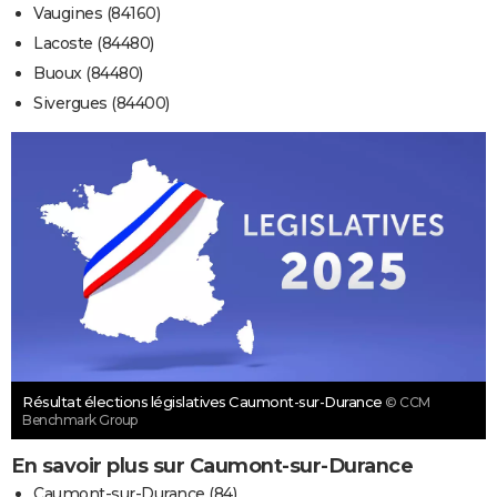
Vaugines (84160)
Lacoste (84480)
Buoux (84480)
Sivergues (84400)
Résultat élections législatives Caumont-sur-Durance
© CCM
Benchmark Group
En savoir plus sur Caumont-sur-Durance
Caumont-sur-Durance (84)