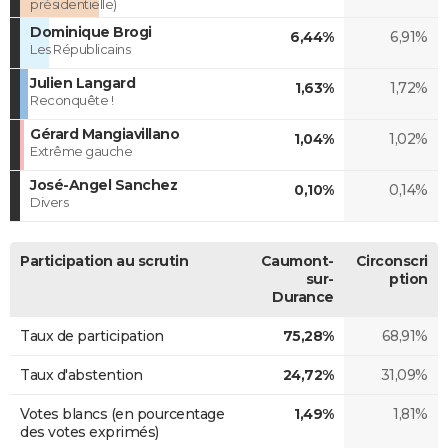
présidentielle)
Dominique Brogi
6,44%
6,91%
Les Républicains
Julien Langard
1,63%
1,72%
Reconquête !
Gérard Mangiavillano
1,04%
1,02%
Extrême gauche
José-Angel Sanchez
0,10%
0,14%
Divers
Participation au scrutin
Caumont-
Circonscri
sur-
ption
Durance
Taux de participation
75,28%
68,91%
Taux d'abstention
24,72%
31,09%
Votes blancs (en pourcentage
1,49%
1,81%
des votes exprimés)