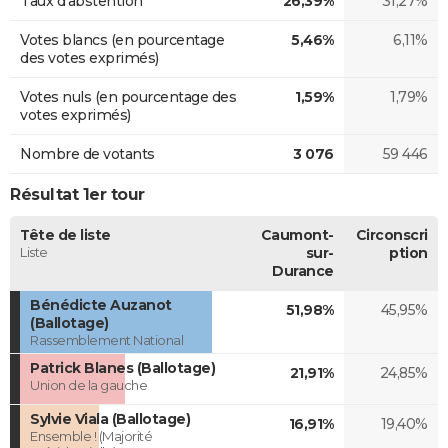
Taux d'abstention
26,39%
31,27%
Votes blancs (en pourcentage
5,46%
6,11%
des votes exprimés)
Votes nuls (en pourcentage des
1,59%
1,79%
votes exprimés)
Nombre de votants
3 076
59 446
Résultat 1er tour
Tête de liste
Caumont-
Circonscri
Liste
sur-
ption
Durance
Bénédicte Auzanot
51,98%
45,95%
(Ballotage)
Rassemblement National
Patrick Blanes (Ballotage)
21,91%
24,85%
Union de la gauche
Sylvie Viala (Ballotage)
16,91%
19,40%
Ensemble ! (Majorité