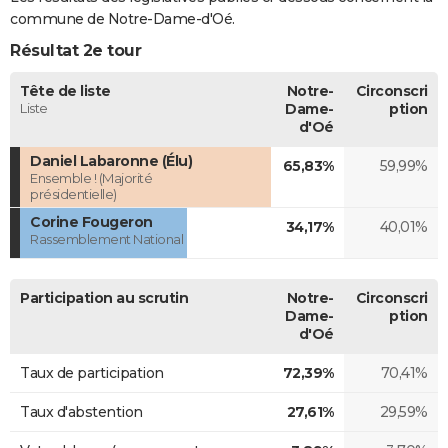
commune de Notre-Dame-d'Oé.
Résultat 2e tour
Tête de liste
Notre-
Circonscri
Liste
Dame-
ption
d'Oé
Daniel Labaronne (Élu)
65,83%
59,99%
Ensemble ! (Majorité
présidentielle)
Corine Fougeron
34,17%
40,01%
Rassemblement National
Participation au scrutin
Notre-
Circonscri
Dame-
ption
d'Oé
Taux de participation
72,39%
70,41%
Taux d'abstention
27,61%
29,59%