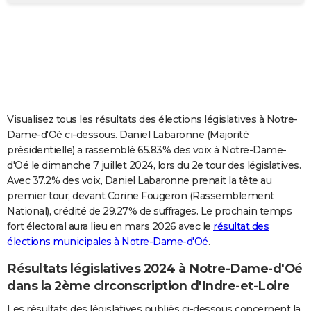
City break
Voyage de noces
Climat
Destinations
Voyage nature
Forum
+
PHOTO
GUIDES D'ACHAT
BONS PLANS
CARTE DE VOEUX
Visualisez tous les résultats des élections législatives à Notre-
Carte Bonne année
Carte Pâques
Carte de Noël
Carte Saint-Valentin
Carte d'anniversaire
DICTIONNAIRE
Dame-d'Oé ci-dessous. Daniel Labaronne (Majorité
présidentielle) a rassemblé 65.83% des voix à Notre-Dame-
Biographies
Expressions
Dictionnaire
Citations
Proverbes
PROGRAMME TV
d'Oé le dimanche 7 juillet 2024, lors du 2e tour des législatives.
Avec 37.2% des voix, Daniel Labaronne prenait la tête au
COPAINS D'AVANT
premier tour, devant Corine Fougeron (Rassemblement
National), crédité de 29.27% de suffrages. Le prochain temps
Se connecter
Collèges
Universités
Service militaire
S'inscrire
Lycées
Primaires
Entreprises
Avis de recherche
AVIS DE DÉCÈS
fort électoral aura lieu en mars 2026 avec le
résultat des
élections municipales à Notre-Dame-d'Oé
.
FORUM
Lifestyle
Sport
Television
Cinema
Bricolage
Culture
Auto
Voyage
Résultats législatives 2024 à Notre-Dame-d'Oé
dans la 2ème circonscription d'Indre-et-Loire
Les résultats des législatives publiés ci-dessous concernent la