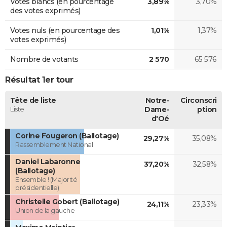
Votes blancs (en pourcentage
3,89%
3,70%
des votes exprimés)
Votes nuls (en pourcentage des
1,01%
1,37%
votes exprimés)
Nombre de votants
2 570
65 576
Résultat 1er tour
Tête de liste
Notre-
Circonscri
Liste
Dame-
ption
d'Oé
Corine Fougeron (Ballotage)
29,27%
35,08%
Rassemblement National
Daniel Labaronne
37,20%
32,58%
(Ballotage)
Ensemble ! (Majorité
présidentielle)
Christelle Gobert (Ballotage)
24,11%
23,33%
Union de la gauche