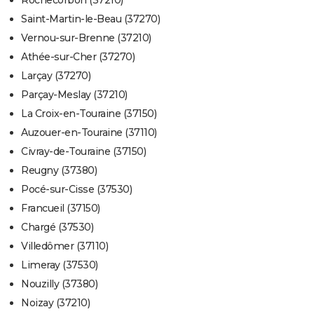
Rochecorbon (37210)
Saint-Martin-le-Beau (37270)
Vernou-sur-Brenne (37210)
Athée-sur-Cher (37270)
Larçay (37270)
Parçay-Meslay (37210)
La Croix-en-Touraine (37150)
Auzouer-en-Touraine (37110)
Civray-de-Touraine (37150)
Reugny (37380)
Pocé-sur-Cisse (37530)
Francueil (37150)
Chargé (37530)
Villedômer (37110)
Limeray (37530)
Nouzilly (37380)
Noizay (37210)