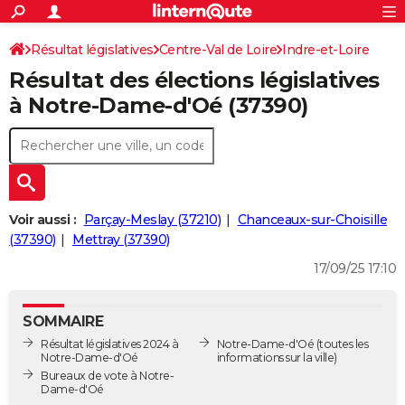
ACTUALITÉS
Connexion
S'inscrire
Résultat législatives
Centre-Val de Loire
Indre-et-Loire
Rechercher
Société
Education
Villes
Politique
Faits Divers
Monde
+
SPORT
Résultat des élections législatives
2ème circonscription
Football
Cyclisme
Forum
Coupe du monde 2026
Tennis
Rugby
CULTURE
à Notre-Dame-d'Oé (37390)
TNT
Cinéma
Musique
Programme TV
Streaming
Sorties cinéma
+
FINANCE
Impôts
Immobilier
Banque
Crédit
Retraite
Epargne
Risques naturels par ville
Assurance
AUTO
Réserver un essai
Berlines
Forum auto
Essais
Citadines
SUV
+
HIGH-TECH
Voir aussi :
Parçay-Meslay (37210)
Chanceaux-sur-Choisille
Meilleur smartphone
Ordinateurs
Guide high-tech
Mobiles
Internet
Jeux vidéo
+
(37390)
Mettray (37390)
BRICOLAGE
17/09/25 17:10
Aménagement intérieur
Cuisine
Jardinage
+
Forum
Extérieur
Salle de bains
Rangement
WEEK-END
Escapades
Expositions
Week-end nature
Guides de France
Patrimoine
Musées
+
LIFESTYLE
SOMMAIRE
Résultat législatives 2024 à
Notre-Dame-d'Oé
(toutes les
Bien-être
Mode
+
Art de vivre
Loisirs
Modes de vie
SANTE
Notre-Dame-d'Oé
informations sur la ville)
Bureaux de vote à Notre-
Guide de la santé
Médicaments
+
Alimentation
Maladies
Sommeil
Dame-d'Oé
VOYAGE