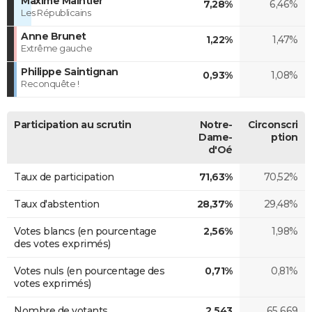
Maxime Maintier
7,28%
6,46%
Les Républicains
Anne Brunet
1,22%
1,47%
Extrême gauche
Philippe Saintignan
0,93%
1,08%
Reconquête !
Participation au scrutin
Notre-
Circonscri
Dame-
ption
d'Oé
Taux de participation
71,63%
70,52%
Taux d'abstention
28,37%
29,48%
Votes blancs (en pourcentage
2,56%
1,98%
des votes exprimés)
Votes nuls (en pourcentage des
0,71%
0,81%
votes exprimés)
Nombre de votants
2 543
65 669