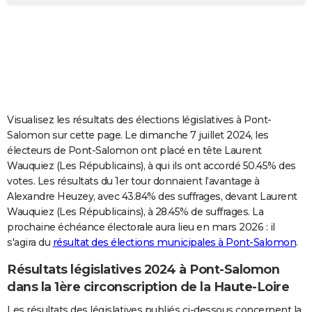
City break
Voyage de noces
Climat
Destinations
Voyage nature
Forum
+
PHOTO
GUIDES D'ACHAT
BONS PLANS
CARTE DE VOEUX
Visualisez les résultats des élections législatives à Pont-
Carte Bonne année
Carte Pâques
Carte de Noël
Carte Saint-Valentin
Carte d'anniversaire
DICTIONNAIRE
Salomon sur cette page. Le dimanche 7 juillet 2024, les
électeurs de Pont-Salomon ont placé en tête Laurent
Biographies
Expressions
Dictionnaire
Citations
Proverbes
PROGRAMME TV
Wauquiez (Les Républicains), à qui ils ont accordé 50.45% des
votes. Les résultats du 1er tour donnaient l’avantage à
COPAINS D'AVANT
Alexandre Heuzey, avec 43.84% des suffrages, devant Laurent
Wauquiez (Les Républicains), à 28.45% de suffrages. La
Se connecter
Collèges
Universités
Service militaire
S'inscrire
Lycées
Primaires
Entreprises
Avis de recherche
AVIS DE DÉCÈS
prochaine échéance électorale aura lieu en mars 2026 : il
s'agira du
résultat des élections municipales à Pont-Salomon
.
FORUM
Lifestyle
Sport
Television
Cinema
Bricolage
Culture
Auto
Voyage
Résultats législatives 2024 à Pont-Salomon
dans la 1ère circonscription de la Haute-Loire
Les résultats des législatives publiés ci-dessous concernent la