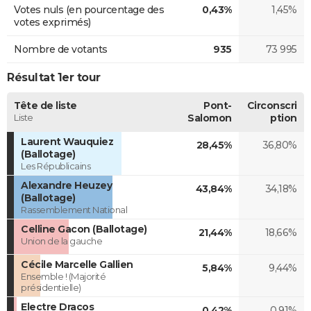
Votes nuls (en pourcentage des
0,43%
1,45%
votes exprimés)
Nombre de votants
935
73 995
Résultat 1er tour
Tête de liste
Pont-
Circonscri
Liste
Salomon
ption
Laurent Wauquiez
28,45%
36,80%
(Ballotage)
Les Républicains
Alexandre Heuzey
43,84%
34,18%
(Ballotage)
Rassemblement National
Celline Gacon (Ballotage)
21,44%
18,66%
Union de la gauche
Cécile Marcelle Gallien
5,84%
9,44%
Ensemble ! (Majorité
présidentielle)
Electre Dracos
0,42%
0,91%