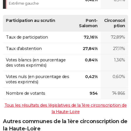
Extrême gauche
Participation au scrutin
Pont-
Circonscri
Salomon
ption
Taux de participation
72,16%
72,89%
Taux d'abstention
27,84%
27,11%
Votes blancs (en pourcentage
0,84%
1,36%
des votes exprimés)
Votes nuls (en pourcentage des
0,42%
0,60%
votes exprimés)
Nombre de votants
954
74 866
Tous les résultats des législatives de la 1ère circonscription de
la Haute-Loire
Autres communes de la 1ère circonscription de
la Haute-Loire