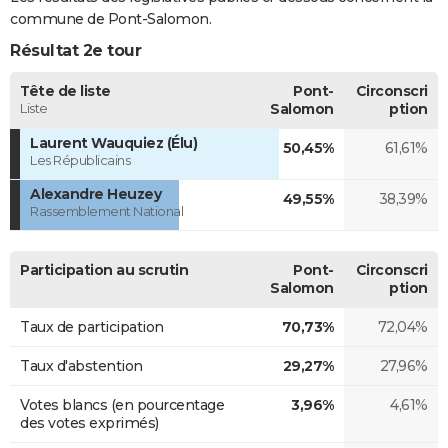
commune de Pont-Salomon.
Résultat 2e tour
Tête de liste
Pont-
Circonscri
Liste
Salomon
ption
Laurent Wauquiez (Élu)
50,45%
61,61%
Les Républicains
Alexandre Heuzey
49,55%
38,39%
Rassemblement National
Participation au scrutin
Pont-
Circonscri
Salomon
ption
Taux de participation
70,73%
72,04%
Taux d'abstention
29,27%
27,96%
Votes blancs (en pourcentage
3,96%
4,61%
des votes exprimés)