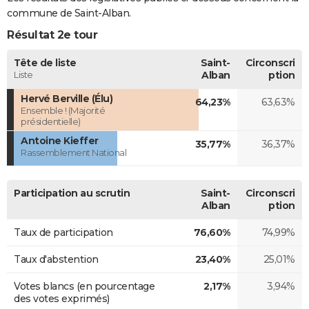
commune de Saint-Alban.
Résultat 2e tour
Tête de liste
Saint-
Circonscri
Liste
Alban
ption
Hervé Berville (Élu)
64,23%
63,63%
Ensemble ! (Majorité
présidentielle)
Antoine Kieffer
35,77%
36,37%
Rassemblement National
Participation au scrutin
Saint-
Circonscri
Alban
ption
Taux de participation
76,60%
74,99%
Taux d'abstention
23,40%
25,01%
Votes blancs (en pourcentage
2,17%
3,94%
des votes exprimés)