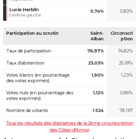
Lucie Herblin
0,74%
0,83%
Extrême gauche
Participation au scrutin
Saint-
Circonscri
Alban
ption
Taux de participation
76,97%
74,82%
Taux d'abstention
23,03%
25,18%
Votes blancs (en pourcentage
1,90%
1,23%
des votes exprimés)
Votes nuls (en pourcentage des
1,12%
0,86%
votes exprimés)
Nombre de votants
1 524
78 197
Tous les résultats des législatives de la 2ème circonscription
des Côtes-d'Armor