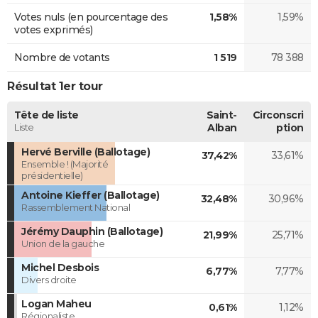
Votes nuls (en pourcentage des
1,58%
1,59%
votes exprimés)
Nombre de votants
1 519
78 388
Résultat 1er tour
Tête de liste
Saint-
Circonscri
Liste
Alban
ption
Hervé Berville (Ballotage)
37,42%
33,61%
Ensemble ! (Majorité
présidentielle)
Antoine Kieffer (Ballotage)
32,48%
30,96%
Rassemblement National
Jérémy Dauphin (Ballotage)
21,99%
25,71%
Union de la gauche
Michel Desbois
6,77%
7,77%
Divers droite
Logan Maheu
0,61%
1,12%
Régionaliste