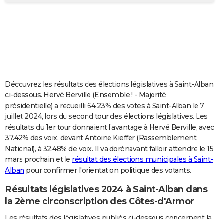
City break
Voyage de noces
Climat
Destinations
Voyage nature
Forum
+
PHOTO
GUIDES D'ACHAT
BONS PLANS
CARTE DE VOEUX
Découvrez les résultats des élections législatives à Saint-Alban
Carte Bonne année
Carte Pâques
Carte de Noël
Carte Saint-Valentin
Carte d'anniversaire
DICTIONNAIRE
ci-dessous. Hervé Berville (Ensemble ! - Majorité
présidentielle) a recueilli 64.23% des votes à Saint-Alban le 7
Biographies
Expressions
Dictionnaire
Citations
Proverbes
PROGRAMME TV
juillet 2024, lors du second tour des élections législatives. Les
résultats du 1er tour donnaient l’avantage à Hervé Berville, avec
COPAINS D'AVANT
37.42% des voix, devant Antoine Kieffer (Rassemblement
National), à 32.48% de voix. Il va dorénavant falloir attendre le 15
Se connecter
Collèges
Universités
Service militaire
S'inscrire
Lycées
Primaires
Entreprises
Avis de recherche
AVIS DE DÉCÈS
mars prochain et le
résultat des élections municipales à Saint-
Alban
pour confirmer l'orientation politique des votants.
FORUM
Lifestyle
Sport
Television
Cinema
Bricolage
Culture
Auto
Voyage
Résultats législatives 2024 à Saint-Alban dans
la 2ème circonscription des Côtes-d'Armor
Les résultats des législatives publiés ci-dessous concernent la