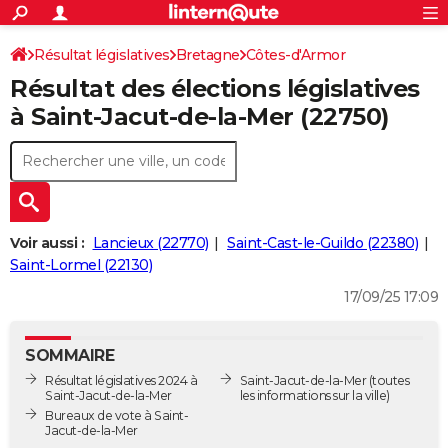
ACTUALITÉS
Connexion
S'inscrire
Résultat législatives
Bretagne
Côtes-d'Armor
Rechercher
Société
Education
Villes
Politique
Faits Divers
Monde
+
SPORT
Résultat des élections législatives
2ème circonscription
Football
Cyclisme
Forum
Coupe du monde 2026
Tennis
Rugby
CULTURE
à Saint-Jacut-de-la-Mer (22750)
TNT
Cinéma
Musique
Programme TV
Streaming
Sorties cinéma
+
FINANCE
Impôts
Immobilier
Banque
Crédit
Retraite
Epargne
Risques naturels par ville
Assurance
AUTO
Réserver un essai
Berlines
Forum auto
Essais
Citadines
SUV
+
HIGH-TECH
Voir aussi :
Lancieux (22770)
Saint-Cast-le-Guildo (22380)
Meilleur smartphone
Ordinateurs
Guide high-tech
Mobiles
Internet
Jeux vidéo
+
Saint-Lormel (22130)
BRICOLAGE
17/09/25 17:09
Aménagement intérieur
Cuisine
Jardinage
+
Forum
Extérieur
Salle de bains
Rangement
WEEK-END
Escapades
Expositions
Week-end nature
Guides de France
Patrimoine
Musées
+
LIFESTYLE
SOMMAIRE
Résultat législatives 2024 à
Saint-Jacut-de-la-Mer
(toutes
Bien-être
Mode
+
Art de vivre
Loisirs
Modes de vie
SANTE
Saint-Jacut-de-la-Mer
les informations sur la ville)
Bureaux de vote à Saint-
Guide de la santé
Médicaments
+
Alimentation
Maladies
Sommeil
Jacut-de-la-Mer
VOYAGE