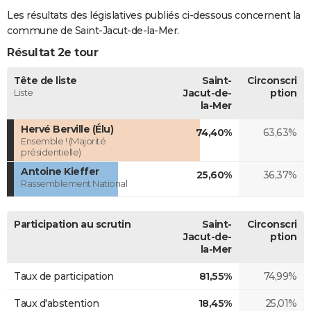
Les résultats des législatives publiés ci-dessous concernent la
commune de Saint-Jacut-de-la-Mer.
Résultat 2e tour
Tête de liste
Saint-
Circonscri
Liste
Jacut-de-
ption
la-Mer
Hervé Berville (Élu)
74,40%
63,63%
Ensemble ! (Majorité
présidentielle)
Antoine Kieffer
25,60%
36,37%
Rassemblement National
Participation au scrutin
Saint-
Circonscri
Jacut-de-
ption
la-Mer
Taux de participation
81,55%
74,99%
Taux d'abstention
18,45%
25,01%