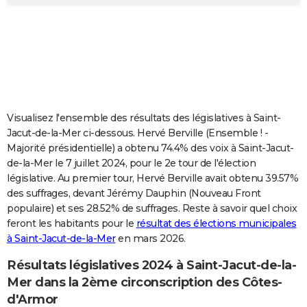
City break
Voyage de noces
Climat
Destinations
Voyage nature
Forum
+
PHOTO
GUIDES D'ACHAT
BONS PLANS
CARTE DE VOEUX
Visualisez l'ensemble des résultats des législatives à Saint-
Carte Bonne année
Carte Pâques
Carte de Noël
Carte Saint-Valentin
Carte d'anniversaire
DICTIONNAIRE
Jacut-de-la-Mer ci-dessous. Hervé Berville (Ensemble ! -
Majorité présidentielle) a obtenu 74.4% des voix à Saint-Jacut-
Biographies
Expressions
Dictionnaire
Citations
Proverbes
PROGRAMME TV
de-la-Mer le 7 juillet 2024, pour le 2e tour de l'élection
législative. Au premier tour, Hervé Berville avait obtenu 39.57%
COPAINS D'AVANT
des suffrages, devant Jérémy Dauphin (Nouveau Front
populaire) et ses 28.52% de suffrages. Reste à savoir quel choix
Se connecter
Collèges
Universités
Service militaire
S'inscrire
Lycées
Primaires
Entreprises
Avis de recherche
AVIS DE DÉCÈS
feront les habitants pour le
résultat des élections municipales
à Saint-Jacut-de-la-Mer
en mars 2026.
FORUM
Lifestyle
Sport
Television
Cinema
Bricolage
Culture
Auto
Voyage
Résultats législatives 2024 à Saint-Jacut-de-la-
Mer dans la 2ème circonscription des Côtes-
d'Armor