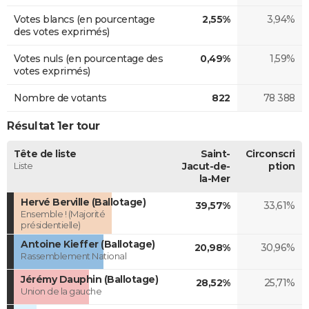
Votes blancs (en pourcentage
2,55%
3,94%
des votes exprimés)
Votes nuls (en pourcentage des
0,49%
1,59%
votes exprimés)
Nombre de votants
822
78 388
Résultat 1er tour
Tête de liste
Saint-
Circonscri
Liste
Jacut-de-
ption
la-Mer
Hervé Berville (Ballotage)
39,57%
33,61%
Ensemble ! (Majorité
présidentielle)
Antoine Kieffer (Ballotage)
20,98%
30,96%
Rassemblement National
Jérémy Dauphin (Ballotage)
28,52%
25,71%
Union de la gauche