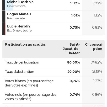
Michel Desbois
9,17%
7,77%
Divers droite
Logan Maheu
1,01%
1,12%
Régionaliste
Lucie Herblin
0,75%
0,83%
Extrême gauche
Participation au scrutin
Saint-
Circonscri
Jacut-de-
ption
la-Mer
Taux de participation
80,00%
74,82%
Taux d'abstention
20,00%
25,18%
Votes blancs (en pourcentage
0,74%
1,23%
des votes exprimés)
Votes nuls (en pourcentage des
0,74%
0,86%
votes exprimés)