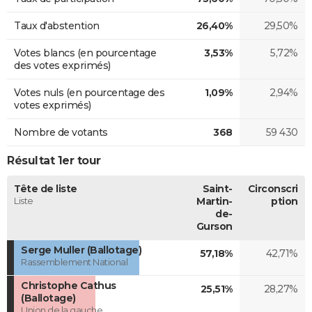
Taux d'abstention
26,40%
29,50%
Votes blancs (en pourcentage
3,53%
5,72%
des votes exprimés)
Votes nuls (en pourcentage des
1,09%
2,94%
votes exprimés)
Nombre de votants
368
59 430
Résultat 1er tour
Tête de liste
Saint-
Circonscri
Liste
Martin-
ption
de-
Gurson
Serge Muller (Ballotage)
57,18%
42,71%
Rassemblement National
Christophe Cathus
25,51%
28,27%
(Ballotage)
Union de la gauche