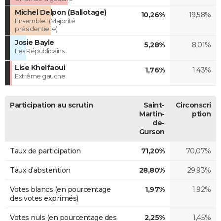
Michel Delpon (Ballotage)
10,26%
19,58%
Ensemble ! (Majorité
présidentielle)
Josie Bayle
5,28%
8,01%
Les Républicains
Lise Khelfaoui
1,76%
1,43%
Extrême gauche
Participation au scrutin
Saint-
Circonscri
Martin-
ption
de-
Gurson
Taux de participation
71,20%
70,07%
Taux d'abstention
28,80%
29,93%
Votes blancs (en pourcentage
1,97%
1,92%
des votes exprimés)
Votes nuls (en pourcentage des
2,25%
1,45%