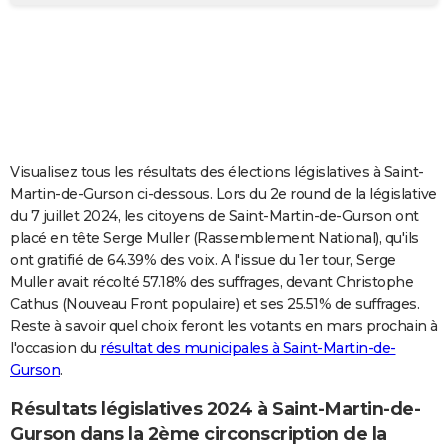
City break
Voyage de noces
Climat
Destinations
Voyage nature
Forum
+
PHOTO
GUIDES D'ACHAT
BONS PLANS
CARTE DE VOEUX
Visualisez tous les résultats des élections législatives à Saint-
Carte Bonne année
Carte Pâques
Carte de Noël
Carte Saint-Valentin
Carte d'anniversaire
DICTIONNAIRE
Martin-de-Gurson ci-dessous. Lors du 2e round de la législative
du 7 juillet 2024, les citoyens de Saint-Martin-de-Gurson ont
Biographies
Expressions
Dictionnaire
Citations
Proverbes
PROGRAMME TV
placé en tête Serge Muller (Rassemblement National), qu'ils
ont gratifié de 64.39% des voix. A l'issue du 1er tour, Serge
COPAINS D'AVANT
Muller avait récolté 57.18% des suffrages, devant Christophe
Cathus (Nouveau Front populaire) et ses 25.51% de suffrages.
Se connecter
Collèges
Universités
Service militaire
S'inscrire
Lycées
Primaires
Entreprises
Avis de recherche
AVIS DE DÉCÈS
Reste à savoir quel choix feront les votants en mars prochain à
l'occasion du
résultat des municipales à Saint-Martin-de-
FORUM
Gurson
.
Lifestyle
Sport
Television
Cinema
Bricolage
Culture
Auto
Voyage
Résultats législatives 2024 à Saint-Martin-de-
Gurson dans la 2ème circonscription de la