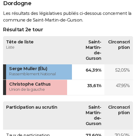
Dordogne
Les résultats des législatives publiés ci-dessous concernent la
commune de Saint-Martin-de-Gurson.
Résultat 2e tour
Tête de liste
Saint-
Circonscri
Liste
Martin-
ption
de-
Gurson
Serge Muller (Élu)
64,39%
52,05%
Rassemblement National
Christophe Cathus
35,61%
47,95%
Union de la gauche
Participation au scrutin
Saint-
Circonscri
Martin-
ption
de-
Gurson
Taux de participation
73,60%
70,50%