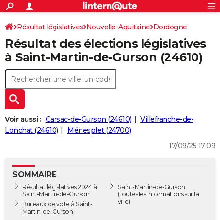
ACTUALITÉS
Connexion
S'inscrire
Résultat législatives
Nouvelle-Aquitaine
Dordogne
Rechercher
Société
Education
Villes
Politique
Faits Divers
Monde
+
SPORT
Résultat des élections législatives
2ème circonscription
Football
Cyclisme
Forum
Coupe du monde 2026
Tennis
Rugby
CULTURE
à Saint-Martin-de-Gurson (24610)
TNT
Cinéma
Musique
Programme TV
Streaming
Sorties cinéma
+
FINANCE
Impôts
Immobilier
Banque
Crédit
Retraite
Epargne
Risques naturels par ville
Assurance
AUTO
Réserver un essai
Berlines
Forum auto
Essais
Citadines
SUV
+
HIGH-TECH
Voir aussi :
Carsac-de-Gurson (24610)
Villefranche-de-
Meilleur smartphone
Ordinateurs
Guide high-tech
Mobiles
Internet
Jeux vidéo
+
Lonchat (24610)
Ménesplet (24700)
BRICOLAGE
17/09/25 17:09
Aménagement intérieur
Cuisine
Jardinage
+
Forum
Extérieur
Salle de bains
Rangement
WEEK-END
Escapades
Expositions
Week-end nature
Guides de France
Patrimoine
Musées
+
LIFESTYLE
SOMMAIRE
Résultat législatives 2024 à
Saint-Martin-de-Gurson
Bien-être
Mode
+
Art de vivre
Loisirs
Modes de vie
SANTE
Saint-Martin-de-Gurson
(toutes les informations sur la
ville)
Bureaux de vote à Saint-
Guide de la santé
Médicaments
+
Alimentation
Maladies
Sommeil
Martin-de-Gurson
VOYAGE