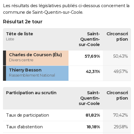
Les résultats des législatives publiés ci-dessous concernent la
commune de Saint-Quentin-sur-Coole.
Résultat 2e tour
Tête de liste
Saint-
Circonscri
Liste
Quentin-
ption
sur-Coole
Charles de Courson (Élu)
57,69%
50,43%
Divers centre
Thierry Besson
42,31%
49,57%
Rassemblement National
Participation au scrutin
Saint-
Circonscri
Quentin-
ption
sur-Coole
Taux de participation
81,82%
70,42%
Taux d'abstention
18,18%
29,58%