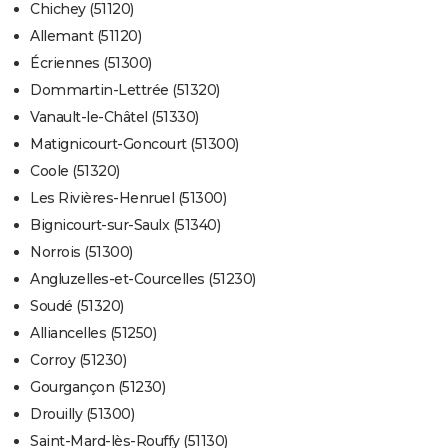
Chichey (51120)
Allemant (51120)
Écriennes (51300)
Dommartin-Lettrée (51320)
Vanault-le-Châtel (51330)
Matignicourt-Goncourt (51300)
Coole (51320)
Les Rivières-Henruel (51300)
Bignicourt-sur-Saulx (51340)
Norrois (51300)
Angluzelles-et-Courcelles (51230)
Soudé (51320)
Alliancelles (51250)
Corroy (51230)
Gourgançon (51230)
Drouilly (51300)
Saint-Mard-lès-Rouffy (51130)