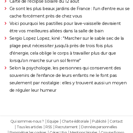
Carte de l'éclipse solaire du 12 août
Ce sont les plus beaux jardins de France : l'un d'entre eux se
cache forcément près de chez vous
Voici pourquoi les pastilles pour lave-vaisselle devraient
être vos meilleures alliées dans la salle de bain
Sergio Lopez Lopez, kiné : "Marcher sur le sable sec de la
plage peut nécessiter jusqu'à près de trois fois plus
d'énergie, cela oblige le corps à travailler plus dur que
lorsqu'on marche sur un sol ferme"
Selon la psychologie, les personnes qui conservent des
souvenirs de l'enfance de leurs enfants ne le font pas
seulement par nostalgie : elles y trouvent aussi un moyen
de réguler leur humeur
Qui sommes-nous ?
Equipe
Charte éditoriale
Publicité
Contact
Tous les articles
RSS
Recrutement
Données personnelles
Paramétrer les cookies
Gérer Utiq
Mentions légales
Groupe Figaro