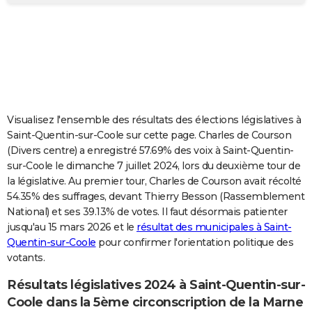
City break
Voyage de noces
Climat
Destinations
Voyage nature
Forum
+
PHOTO
GUIDES D'ACHAT
BONS PLANS
CARTE DE VOEUX
Visualisez l'ensemble des résultats des élections législatives à
Carte Bonne année
Carte Pâques
Carte de Noël
Carte Saint-Valentin
Carte d'anniversaire
DICTIONNAIRE
Saint-Quentin-sur-Coole sur cette page. Charles de Courson
(Divers centre) a enregistré 57.69% des voix à Saint-Quentin-
Biographies
Expressions
Dictionnaire
Citations
Proverbes
PROGRAMME TV
sur-Coole le dimanche 7 juillet 2024, lors du deuxième tour de
la législative. Au premier tour, Charles de Courson avait récolté
COPAINS D'AVANT
54.35% des suffrages, devant Thierry Besson (Rassemblement
National) et ses 39.13% de votes. Il faut désormais patienter
Se connecter
Collèges
Universités
Service militaire
S'inscrire
Lycées
Primaires
Entreprises
Avis de recherche
AVIS DE DÉCÈS
jusqu'au 15 mars 2026 et le
résultat des municipales à Saint-
Quentin-sur-Coole
pour confirmer l'orientation politique des
FORUM
votants.
Lifestyle
Sport
Television
Cinema
Bricolage
Culture
Auto
Voyage
Résultats législatives 2024 à Saint-Quentin-sur-
Coole dans la 5ème circonscription de la Marne