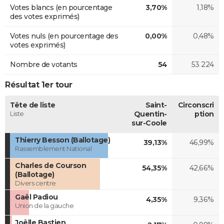
Votes blancs (en pourcentage
3,70%
1,18%
des votes exprimés)
Votes nuls (en pourcentage des
0,00%
0,48%
votes exprimés)
Nombre de votants
54
53 224
Résultat 1er tour
Tête de liste
Saint-
Circonscri
Liste
Quentin-
ption
sur-Coole
Thierry Besson (Ballotage)
39,13%
46,99%
Rassemblement National
Charles de Courson
54,35%
42,66%
(Ballotage)
Divers centre
Gaël Padiou
4,35%
9,36%
Union de la gauche
Joëlle Bastien