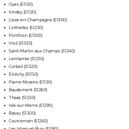
Oyes (51120)
Vindey (51120)
Lisse-en-Champagne (51300)
Linthelles (51230)
Ponthion (51300)
Vroil (51330)
Saint-Martin-aux-Champs (51240)
Lenharrée (51230)
Corbeil (51320)
Étréchy (51130)
Pierre-Morains (51130)
Baudement (51260)
Thaas (51230)
Isle-sur-Marne (51290)
Bassu (51300)
Courcemain (51260)
Les Istres-et-Bury (51190)