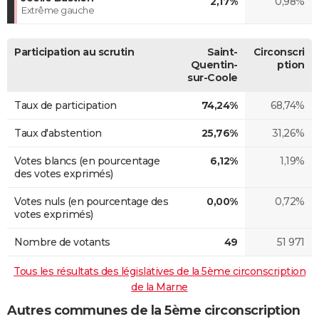
2,17%
0,98%
Extrême gauche
Participation au scrutin
Saint-
Circonscri
Quentin-
ption
sur-Coole
Taux de participation
74,24%
68,74%
Taux d'abstention
25,76%
31,26%
Votes blancs (en pourcentage
6,12%
1,19%
des votes exprimés)
Votes nuls (en pourcentage des
0,00%
0,72%
votes exprimés)
Nombre de votants
49
51 971
Tous les résultats des législatives de la 5ème circonscription
de la Marne
Autres communes de la 5ème circonscription