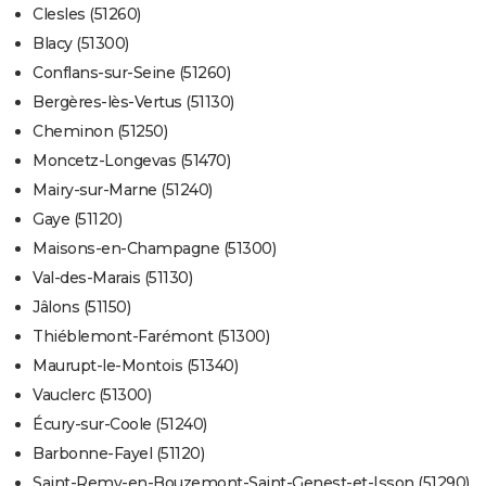
Clesles (51260)
Blacy (51300)
Conflans-sur-Seine (51260)
Bergères-lès-Vertus (51130)
Cheminon (51250)
Moncetz-Longevas (51470)
Mairy-sur-Marne (51240)
Gaye (51120)
Maisons-en-Champagne (51300)
Val-des-Marais (51130)
Jâlons (51150)
Thiéblemont-Farémont (51300)
Maurupt-le-Montois (51340)
Vauclerc (51300)
Écury-sur-Coole (51240)
Barbonne-Fayel (51120)
Saint-Remy-en-Bouzemont-Saint-Genest-et-Isson (51290)