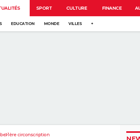
TUALITÉS
SPORT
CULTURE
FINANCE
A
S
EDUCATION
MONDE
VILLES
+
be
1ère circonscription
NEW