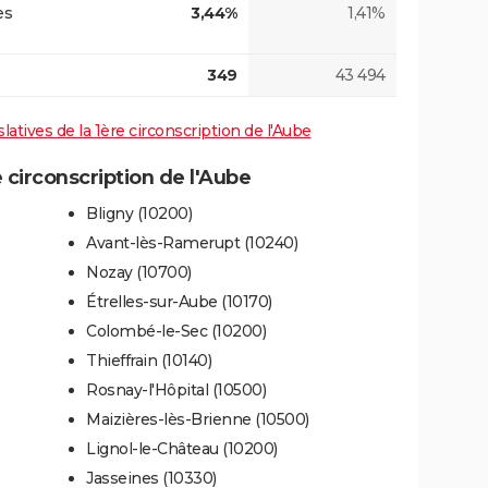
es
3,44%
1,41%
349
43 494
slatives de la 1ère circonscription de l'Aube
circonscription de l'Aube
Bligny (10200)
Avant-lès-Ramerupt (10240)
Nozay (10700)
Étrelles-sur-Aube (10170)
Colombé-le-Sec (10200)
Thieffrain (10140)
Rosnay-l'Hôpital (10500)
Maizières-lès-Brienne (10500)
Lignol-le-Château (10200)
Jasseines (10330)