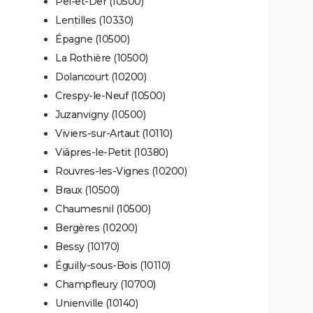
Pel-et-Der (10500)
Lentilles (10330)
Épagne (10500)
La Rothière (10500)
Dolancourt (10200)
Crespy-le-Neuf (10500)
Juzanvigny (10500)
Viviers-sur-Artaut (10110)
Viâpres-le-Petit (10380)
Rouvres-les-Vignes (10200)
Braux (10500)
Chaumesnil (10500)
Bergères (10200)
Bessy (10170)
Éguilly-sous-Bois (10110)
Champfleury (10700)
Unienville (10140)