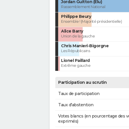
Jordan Guitton (Élu)
Rassemblement National
Philippe Beury
Ensemble ! (Majorité présidentielle)
Alice Barry
Union de la gauche
Chris Manieri-Bigorgne
Les Républicains
Lionel Paillard
Extrême gauche
Participation au scrutin
Taux de participation
Taux d'abstention
Votes blancs (en pourcentage des v
exprimés)