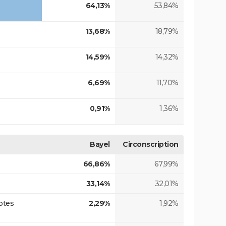
64,13%
53,84%
13,68%
18,79%
14,59%
14,32%
6,69%
11,70%
0,91%
1,36%
Bayel
Circonscription
66,86%
67,99%
33,14%
32,01%
otes
2,29%
1,92%