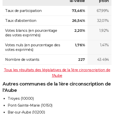
la-Vieille
ption
Taux de participation
73,46%
67,99%
Taux d'abstention
26,54%
32,01%
Votes blancs (en pourcentage
2,20%
1,92%
des votes exprimés)
Votes nuls (en pourcentage des
1,76%
1,41%
votes exprimés)
Nombre de votants
227
43 494
Tous les résultats des législatives de la 1ère circonscription de
l'Aube
Autres communes de la 1ère circonscription de
l'Aube
Troyes (10000)
Pont-Sainte-Marie (10150)
Bar-sur-Aube (10200)