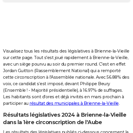
City break
Voyage de noces
Climat
Destinations
Voyage nature
Forum
+
PHOTO
GUIDES D'ACHAT
BONS PLANS
CARTE DE VOEUX
Visualisez tous les résultats des législatives à Brienne-la-Vieille
Carte Bonne année
Carte Pâques
Carte de Noël
Carte Saint-Valentin
Carte d'anniversaire
DICTIONNAIRE
sur cette page. Tout s'est joué rapidement à Brienne-la-Vieille,
avec un siège pourvu au soir du premier round. C'est en effet
Biographies
Expressions
Dictionnaire
Citations
Proverbes
PROGRAMME TV
Jordan Guitton (Rassemblement National) qui a remporté
cette circonscription à l'Assemblée nationale. Avec 56.88% des
COPAINS D'AVANT
voix, ce candidat s’est imposé, devant Philippe Beury
(Ensemble ! - Majorité présidentielle), à 16.97% de suffrages.
Se connecter
Collèges
Universités
Service militaire
S'inscrire
Lycées
Primaires
Entreprises
Avis de recherche
AVIS DE DÉCÈS
Les habitants sont d'ores et déjà invités en mars prochain à
participer au
résultat des municipales à Brienne-la-Vieille
.
FORUM
Lifestyle
Sport
Television
Cinema
Bricolage
Culture
Auto
Voyage
Résultats législatives 2024 à Brienne-la-Vieille
dans la 1ère circonscription de l'Aube
Les résultats des législatives publiés ci-dessous concernent la