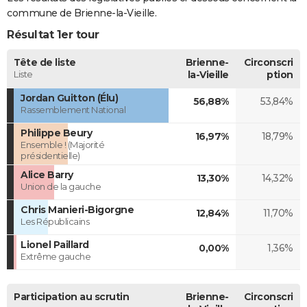
commune de Brienne-la-Vieille.
Résultat 1er tour
Tête de liste
Brienne-
Circonscri
Liste
la-Vieille
ption
Jordan Guitton (Élu)
56,88%
53,84%
Rassemblement National
Philippe Beury
16,97%
18,79%
Ensemble ! (Majorité
présidentielle)
Alice Barry
13,30%
14,32%
Union de la gauche
Chris Manieri-Bigorgne
12,84%
11,70%
Les Républicains
Lionel Paillard
0,00%
1,36%
Extrême gauche
Participation au scrutin
Brienne-
Circonscri