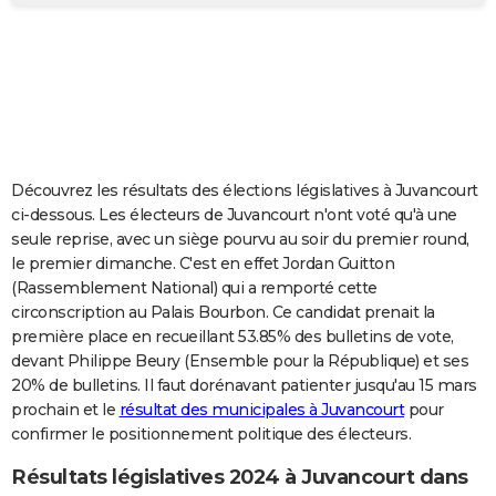
City break
Voyage de noces
Climat
Destinations
Voyage nature
Forum
+
PHOTO
GUIDES D'ACHAT
BONS PLANS
CARTE DE VOEUX
Découvrez les résultats des élections législatives à Juvancourt
Carte Bonne année
Carte Pâques
Carte de Noël
Carte Saint-Valentin
Carte d'anniversaire
DICTIONNAIRE
ci-dessous. Les électeurs de Juvancourt n'ont voté qu'à une
seule reprise, avec un siège pourvu au soir du premier round,
Biographies
Expressions
Dictionnaire
Citations
Proverbes
PROGRAMME TV
le premier dimanche. C'est en effet Jordan Guitton
(Rassemblement National) qui a remporté cette
COPAINS D'AVANT
circonscription au Palais Bourbon. Ce candidat prenait la
première place en recueillant 53.85% des bulletins de vote,
Se connecter
Collèges
Universités
Service militaire
S'inscrire
Lycées
Primaires
Entreprises
Avis de recherche
AVIS DE DÉCÈS
devant Philippe Beury (Ensemble pour la République) et ses
20% de bulletins. Il faut dorénavant patienter jusqu'au 15 mars
FORUM
prochain et le
résultat des municipales à Juvancourt
pour
Lifestyle
Sport
Television
Cinema
Bricolage
Culture
Auto
Voyage
confirmer le positionnement politique des électeurs.
Résultats législatives 2024 à Juvancourt dans