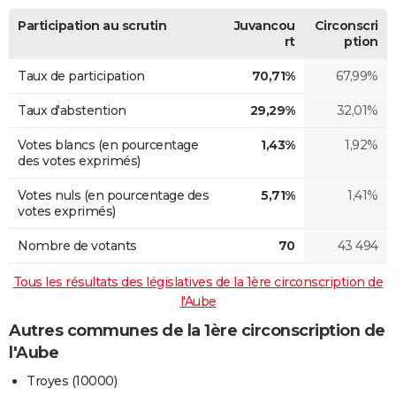
Participation au scrutin
Juvancou
Circonscri
rt
ption
Taux de participation
70,71%
67,99%
Taux d'abstention
29,29%
32,01%
Votes blancs (en pourcentage
1,43%
1,92%
des votes exprimés)
Votes nuls (en pourcentage des
5,71%
1,41%
votes exprimés)
Nombre de votants
70
43 494
Tous les résultats des législatives de la 1ère circonscription de
l'Aube
Autres communes de la 1ère circonscription de
l'Aube
Troyes (10000)