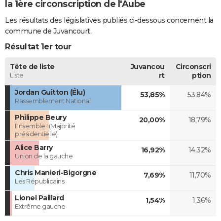
la 1ère circonscription de l'Aube
Les résultats des législatives publiés ci-dessous concernent la
commune de Juvancourt.
Résultat 1er tour
Tête de liste
Juvancou
Circonscri
Liste
rt
ption
Jordan Guitton (Élu)
53,85%
53,84%
Rassemblement National
Philippe Beury
20,00%
18,79%
Ensemble ! (Majorité
présidentielle)
Alice Barry
16,92%
14,32%
Union de la gauche
Chris Manieri-Bigorgne
7,69%
11,70%
Les Républicains
Lionel Paillard
1,54%
1,36%
Extrême gauche