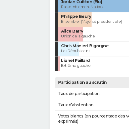
Jordan Guitton (Élu)
Rassemblement National
Philippe Beury
Ensemble ! (Majorité présidentielle)
Alice Barry
Union de la gauche
Chris Manieri-Bigorgne
Les Républicains
Lionel Paillard
Extrême gauche
Participation au scrutin
Taux de participation
Taux d'abstention
Votes blancs (en pourcentage des v
exprimés)