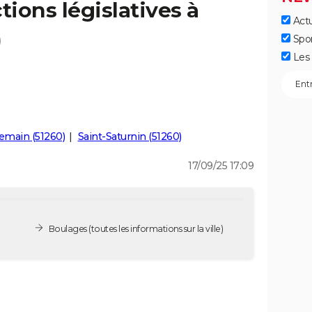
tions législatives à
Actu
)
Spo
Les 
emain (51260)
Saint-Saturnin (51260)
17/09/25 17:09
Boulages
(toutes les informations sur la ville)