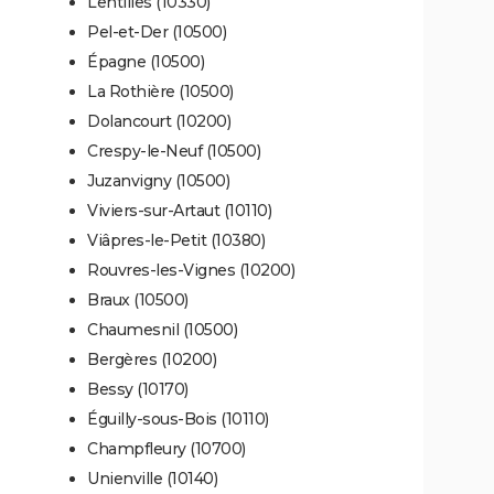
Lentilles (10330)
Pel-et-Der (10500)
Épagne (10500)
La Rothière (10500)
Dolancourt (10200)
Crespy-le-Neuf (10500)
Juzanvigny (10500)
Viviers-sur-Artaut (10110)
Viâpres-le-Petit (10380)
Rouvres-les-Vignes (10200)
Braux (10500)
Chaumesnil (10500)
Bergères (10200)
Bessy (10170)
Éguilly-sous-Bois (10110)
Champfleury (10700)
Unienville (10140)