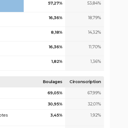
57,27%
53,84%
16,36%
18,79%
8,18%
14,32%
16,36%
11,70%
1,82%
1,36%
Boulages
Circonscription
69,05%
67,99%
30,95%
32,01%
otes
3,45%
1,92%