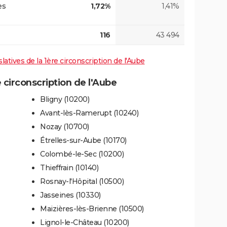
es
1,72%
1,41%
116
43 494
slatives de la 1ère circonscription de l'Aube
circonscription de l'Aube
Bligny (10200)
Avant-lès-Ramerupt (10240)
Nozay (10700)
Étrelles-sur-Aube (10170)
Colombé-le-Sec (10200)
Thieffrain (10140)
Rosnay-l'Hôpital (10500)
Jasseines (10330)
Maizières-lès-Brienne (10500)
Lignol-le-Château (10200)