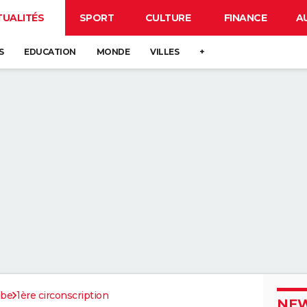
TUALITÉS
SPORT
CULTURE
FINANCE
A
S
EDUCATION
MONDE
VILLES
+
be
1ère circonscription
NEW