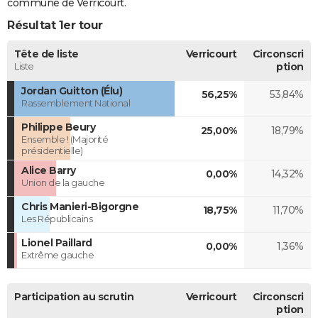
commune de Verricourt.
Résultat 1er tour
Tête de liste
Verricourt
Circonscri
Liste
ption
Jordan Guitton (Élu)
56,25%
53,84%
Rassemblement National
Philippe Beury
25,00%
18,79%
Ensemble ! (Majorité
présidentielle)
Alice Barry
0,00%
14,32%
Union de la gauche
Chris Manieri-Bigorgne
18,75%
11,70%
Les Républicains
Lionel Paillard
0,00%
1,36%
Extrême gauche
Participation au scrutin
Verricourt
Circonscri
ption