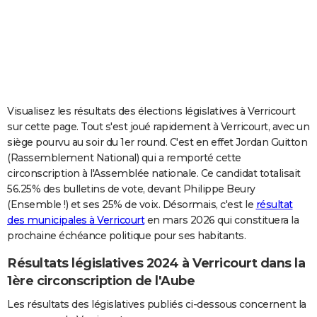
City break
Voyage de noces
Climat
Destinations
Voyage nature
Forum
+
PHOTO
GUIDES D'ACHAT
BONS PLANS
CARTE DE VOEUX
Visualisez les résultats des élections législatives à Verricourt
sur cette page. Tout s'est joué rapidement à Verricourt, avec un
Carte Bonne année
Carte Pâques
Carte de Noël
Carte Saint-Valentin
Carte d'anniversaire
DICTIONNAIRE
siège pourvu au soir du 1er round. C'est en effet Jordan Guitton
(Rassemblement National) qui a remporté cette
Biographies
Expressions
Dictionnaire
Citations
Proverbes
PROGRAMME TV
circonscription à l'Assemblée nationale. Ce candidat totalisait
56.25% des bulletins de vote, devant Philippe Beury
COPAINS D'AVANT
(Ensemble !) et ses 25% de voix. Désormais, c'est le
résultat
Se connecter
Collèges
Universités
Service militaire
S'inscrire
Lycées
Primaires
Entreprises
Avis de recherche
AVIS DE DÉCÈS
des municipales à Verricourt
en mars 2026 qui constituera la
prochaine échéance politique pour ses habitants.
FORUM
Résultats législatives 2024 à Verricourt dans la
Lifestyle
Sport
Television
Cinema
Bricolage
Culture
Auto
Voyage
1ère circonscription de l'Aube
Les résultats des législatives publiés ci-dessous concernent la