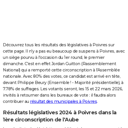
City break
Voyage de noces
Climat
Destinations
Voyage nature
Forum
+
PHOTO
GUIDES D'ACHAT
BONS PLANS
CARTE DE VOEUX
Découvrez tous les résultats des législatives à Poivres sur
cette page. Il n'y a pas eu beaucoup de suspens à Poivres, avec
Carte Bonne année
Carte Pâques
Carte de Noël
Carte Saint-Valentin
Carte d'anniversaire
DICTIONNAIRE
un siège pourvu à l'occasion du 1er round, le premier
dimanche. C'est en effet Jordan Guitton (Rassemblement
Biographies
Expressions
Dictionnaire
Citations
Proverbes
PROGRAMME TV
National) qui a remporté cette circonscription à l'Assemblée
nationale. Avec 80% des votes, ce candidat est arrivé en tête,
COPAINS D'AVANT
devant Philippe Beury (Ensemble ! - Majorité présidentielle), à
Se connecter
Collèges
Universités
Service militaire
S'inscrire
Lycées
Primaires
Entreprises
Avis de recherche
AVIS DE DÉCÈS
7.78% de suffrages. Les votants seront, les 15 et 22 mars 2026,
invités à retourner dans les bureaux de vote : il faudra alors
FORUM
contribuer au
résultat des municipales à Poivres
.
Lifestyle
Sport
Television
Cinema
Bricolage
Culture
Auto
Voyage
Résultats législatives 2024 à Poivres dans la
1ère circonscription de l'Aube