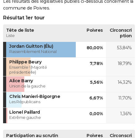
Les résultats des législatives publiés ci-dessous concernent la
commune de Poivres.
Résultat 1er tour
Tête de liste
Poivres
Circonscri
Liste
ption
Jordan Guitton (Élu)
80,00%
53,84%
Rassemblement National
Philippe Beury
7,78%
18,79%
Ensemble ! (Majorité
présidentielle)
Alice Barry
5,56%
14,32%
Union de la gauche
Chris Manieri-Bigorgne
6,67%
11,70%
Les Républicains
Lionel Paillard
0,00%
1,36%
Extrême gauche
Participation au scrutin
Poivres
Circonscri