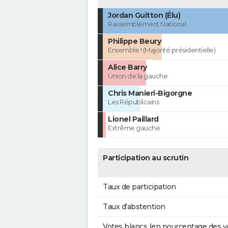
Jordan Guitton (Élu)
Rassemblement National
Philippe Beury
Ensemble ! (Majorité présidentielle)
Alice Barry
Union de la gauche
Chris Manieri-Bigorgne
Les Républicains
Lionel Paillard
Extrême gauche
Participation au scrutin
Taux de participation
Taux d'abstention
Votes blancs (en pourcentage des v