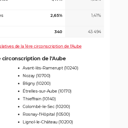
es
2,65%
1,41%
340
43 494
slatives de la 1ère circonscription de l'Aube
circonscription de l'Aube
Avant-lès-Ramerupt (10240)
Nozay (10700)
Bligny (10200)
Étrelles-sur-Aube (10170)
Thieffrain (10140)
Colombé-le-Sec (10200)
Rosnay-l'Hôpital (10500)
Lignol-le-Château (10200)