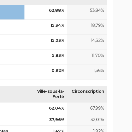
62,88%
53,84%
15,34%
18,79%
15,03%
14,32%
5,83%
11,70%
0,92%
1,36%
Ville-sous-la-
Circonscription
Ferté
62,04%
67,99%
37,96%
32,01%
otes
1,47%
1,92%