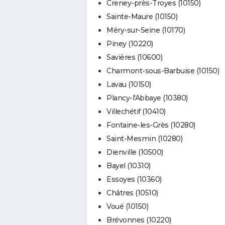
Creney-près-Troyes (10150)
Sainte-Maure (10150)
Méry-sur-Seine (10170)
Piney (10220)
Savières (10600)
Charmont-sous-Barbuise (10150)
Lavau (10150)
Plancy-l'Abbaye (10380)
Villechétif (10410)
Fontaine-les-Grès (10280)
Saint-Mesmin (10280)
Dienville (10500)
Bayel (10310)
Essoyes (10360)
Châtres (10510)
Voué (10150)
Brévonnes (10220)