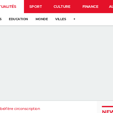
TUALITÉS
SPORT
CULTURE
FINANCE
A
S
EDUCATION
MONDE
VILLES
+
be
1ère circonscription
NEW