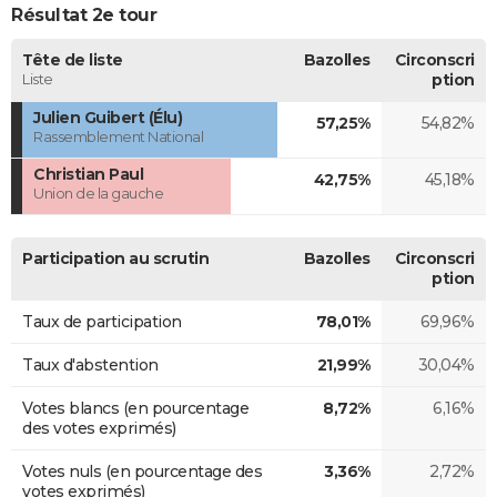
Résultat 2e tour
Tête de liste
Bazolles
Circonscri
Liste
ption
Julien Guibert (Élu)
57,25%
54,82%
Rassemblement National
Christian Paul
42,75%
45,18%
Union de la gauche
Participation au scrutin
Bazolles
Circonscri
ption
Taux de participation
78,01%
69,96%
Taux d'abstention
21,99%
30,04%
Votes blancs (en pourcentage
8,72%
6,16%
des votes exprimés)
Votes nuls (en pourcentage des
3,36%
2,72%
votes exprimés)