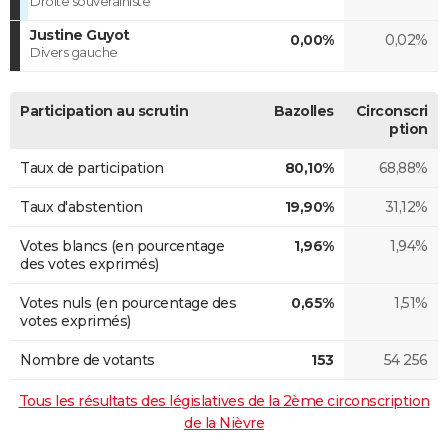
Droite souverainiste
Justine Guyot
0,00%
0,02%
Divers gauche
Participation au scrutin
Bazolles
Circonscri
ption
Taux de participation
80,10%
68,88%
Taux d'abstention
19,90%
31,12%
Votes blancs (en pourcentage
1,96%
1,94%
des votes exprimés)
Votes nuls (en pourcentage des
0,65%
1,51%
votes exprimés)
Nombre de votants
153
54 256
Tous les résultats des législatives de la 2ème circonscription
de la Nièvre