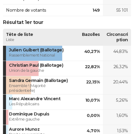
Nombre de votants
149
55 101
Résultat 1er tour
Tête de liste
Bazolles
Circonscri
Liste
ption
Julien Guibert (Ballotage)
40,27%
44,83%
Rassemblement National
Christian Paul (Ballotage)
22,82%
26,32%
Union de la gauche
Sandra Germain (Ballotage)
22,15%
20,44%
Ensemble ! (Majorité
présidentielle)
Marc Alexandre Vincent
10,07%
5,26%
Les Républicains
Dominique Dupuis
0,00%
1,60%
Extrême gauche
Aurore Munoz
4,70%
1,53%