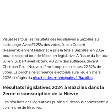
City break
Voyage de noces
Climat
Destinations
Voyage nature
Forum
+
PHOTO
GUIDES D'ACHAT
BONS PLANS
CARTE DE VOEUX
Visualisez tous les résultats des législatives à Bazolles sur
cette page. Avec 57.25% des votes, Julien Guibert
Carte Bonne année
Carte Pâques
Carte de Noël
Carte Saint-Valentin
Carte d'anniversaire
DICTIONNAIRE
(Rassemblement National) a pris la tête à Bazolles, en 2024
pour le second tour de l'élection législative. A l'issue du 1er tour,
Biographies
Expressions
Dictionnaire
Citations
Proverbes
PROGRAMME TV
Julien Guibert avait obtenu 40.27% des suffrages, devant
Christian Paul (Nouveau Front populaire) et ses 22.82% de
COPAINS D'AVANT
votes. La prochaine échéance électorale aura lieu en mars
Se connecter
Collèges
Universités
Service militaire
S'inscrire
Lycées
Primaires
Entreprises
Avis de recherche
AVIS DE DÉCÈS
2026 : il s'agira du
résultat des municipales à Bazolles
.
Résultats législatives 2024 à Bazolles dans la
FORUM
2ème circonscription de la Nièvre
Lifestyle
Sport
Television
Cinema
Bricolage
Culture
Auto
Voyage
Les résultats des législatives publiés ci-dessous concernent la
commune de Bazolles.