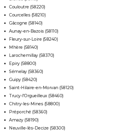
Couloutre (58220)
Courcelles (58210)
Gâcogne (58140)
Aunay-en-Bazois (58110)
Fleury-sur-Loire (58240)
Mhère (58140)
Larochemillay (58370)
Epiry (58800)
Sémelay (58360)
Guipy (58420)
Saint-Hilaire-en-Morvan (58120)
Trucy-l'Orgueilleux (58460)
Chitry-les-Mines (58800)
Préporché (58360)
Amazy (58190)
Neuville-lès-Decize (58300)